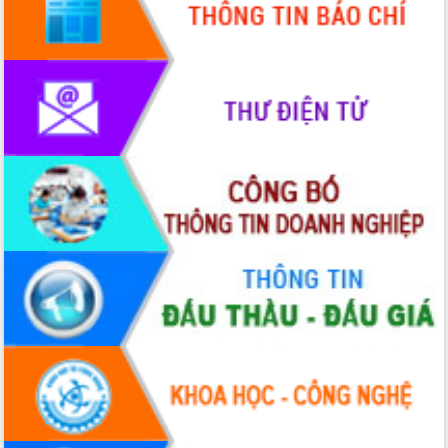
HĐND tỉnh thông qua điều chỉnh Quy
hoạch tỉnh thời kỳ 2021-2030
Hội thảo góp ý hồ sơ điều chỉnh quy
hoạch tỉnh Đắk Lắk thời kỳ 2021-2030,
tầm nhìn đến năm 2050
Nâng cao hiệu quả hoạt động của các
doanh nghiệp nhà nước
Hội nghị triển khai kết nối mạng
truyền số liệu chuyên dùng phục vụ cơ
quan Đảng, Nhà nước
Lễ phát động chuỗi hoạt động chung
tay làm sạch môi trường
Xã Ea Kar bước chuyển mình trong
công tác cải cách hành chính mô hình
mới
UBND tỉnh họp báo định kỳ tháng 4
năm 2026
Hội thảo khoa học “Giải pháp thúc đẩy
phát triển nền kinh tế xanh tại tỉnh
Đắk Lắk”
Tăng cường giám sát, đôn đốc thực