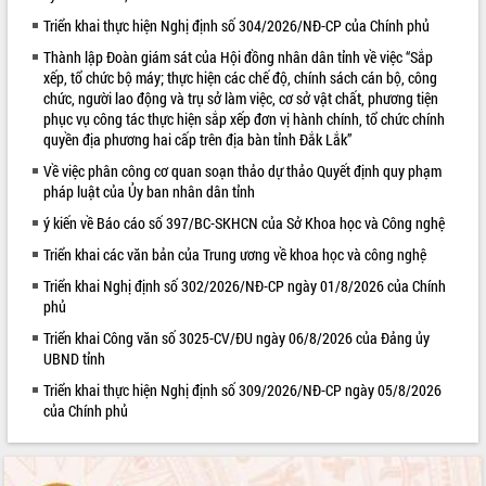
Triển khai thực hiện Nghị định số 304/2026/NĐ-CP của Chính phủ
VIDEO
Thành lập Đoàn giám sát của Hội đồng nhân dân tỉnh về việc “Sắp
Loading the player...
xếp, tổ chức bộ máy; thực hiện các chế độ, chính sách cán bộ, công
chức, người lao động và trụ sở làm việc, cơ sở vật chất, phương tiện
Trailer Lễ hội Sầu riêng Đắk Lắk năm
phục vụ công tác thực hiện sắp xếp đơn vị hành chính, tổ chức chính
2026
quyền địa phương hai cấp trên địa bàn tỉnh Đắk Lắk”
Khám bệnh, cấp phát thuốc miễn phí
Về việc phân công cơ quan soạn thảo dự thảo Quyết định quy phạm
và tặng quà người dân xã Cư Pui
pháp luật của Ủy ban nhân dân tỉnh
Hội nghị UBND tỉnh Đắk Lắk thường kỳ
ý kiến về Báo cáo số 397/BC-SKHCN của Sở Khoa học và Công nghệ
tháng 7/2026
Lễ truy tặng danh hiệu “Bà Mẹ Việt
Triển khai các văn bản của Trung ương về khoa học và công nghệ
ALBUM ẢNH
Nam Anh hùng” và trao Huân chương
Triển khai Nghị định số 302/2026/NĐ-CP ngày 01/8/2026 của Chính
Lao động
phủ
UBND tỉnh Đắk Lắk triển khai nhiệm
Triển khai Công văn số 3025-CV/ĐU ngày 06/8/2026 của Đảng ủy
vụ 6 tháng cuối năm 2026
UBND tỉnh
Kỳ họp thứ Hai, Hội đồng nhân dân
Triển khai thực hiện Nghị định số 309/2026/NĐ-CP ngày 05/8/2026
tỉnh khóa XI quyết nghị nhiều nội dung
của Chính phủ
quan trọng
Bí thư Tỉnh ủy Lương Nguyễn Minh
Triết thăm, tặng quà người có công với
cách mạng
LIÊN KẾT WEB