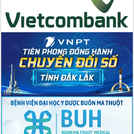
Đẩy mạnh cải cách hành chính, quyết
tâm đạt được mục tiêu tăng trưởng
hai con số trong năm 2026
Tổ chức trang trọng Lễ hội Đền thờ
Lương Văn Chánh năm 2026
Phó Bí thư Tỉnh ủy Đắk Lắk Đỗ Hữu
Huy giữ chức Bí thư Đảng ủy Ủy Ban
Nhân dân tỉnh
Bệnh án điện tử thúc đẩy chuyển đổi
số y tế tại Đắk Lắk
Chuyển đổi số thư viện: Mở rộng
không gian tri thức trong thời đại số
Đánh giá, rút kinh nghiệm công tác tổ
chức diễn tập trước ngày bầu cử
Chương trình “Gặp gỡ hữu nghị –
Friendship Meeting New Year 2026”
Bầu cử Quốc hội và HĐND: Cử tri Đắk
Lắk gửi gắm niềm tin, kỳ vọng vào lá
phiếu
Đắk Lắk sẵn sàng các điều kiện cho