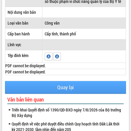
số thuộc phạm vi chức năng quản lý của Bộ Y tế
ĐIỂM TIN VĂN BẢN
Nội dung văn bản
QUY HOẠCH - KẾ HOẠCH
Loại văn bản
Công văn
Cấp ban hành
Cấp tỉnh, thành phố
Lĩnh vực
Tệp đính kèm
PDF cannot be displayed.
PDF cannot be displayed.
Quay lại
Văn bản liên quan
Triển khai Quyết định số 1390/QĐ-BXD ngày 7/8/2026 của Bộ trưởng
Bộ Xây dựng
Quyết định về việc phê duyệt điều chỉnh Quy hoạch tỉnh Đắk Lắk thời
kỳ 2021-2030, tầm nhìn đến năm 205