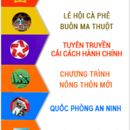
ứng để giữ vững thị trường xuất khẩu
Diễn đàn Kinh tế tư nhân Việt Nam đột
phá cơ chế - Hợp tác công tư
Đề án 06 tạo bước ngoặt đột phá trong
cải cách hành chính tỉnh Đắk Lắk
Kết nối tour, đẩy mạnh chuyển đổi số
để phát triển du lịch Đắk Lắk
Khởi động Dự án Đầu tư xây dựng hạ
tầng kỹ thuật Cụm công nghiệp Tân
Tiến
Gặp mặt các cơ quan báo chí nhân Kỷ
niệm 101 năm Ngày Báo chí Cách
mạng Việt Nam
Đắk Lắk sơ kết 4 năm triển khai thực
hiện Đề án 06 của Chính phủ
Họp báo thông tin về Hội nghị Công bố
Quy hoạch và Xúc tiến đầu tư tỉnh Đắk
Lắk
Khơi thông điểm nghẽn, đẩy nhanh
giải ngân vốn khắc phục thiên tai