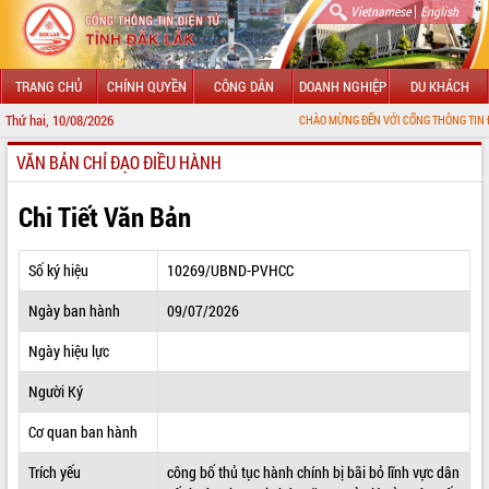
|
Vietnamese
English
TRANG CHỦ
CHÍNH QUYỀN
CÔNG DÂN
DOANH NGHIỆP
DU KHÁCH
Thứ hai, 10/08/2026
CHÀO MỪNG ĐẾN VỚI CỔNG THÔNG TIN ĐIỆN TỬ TỈNH
VĂN BẢN CHỈ ĐẠO ĐIỀU HÀNH
GIỚI THIỆU
LÃNH ĐẠO UBND TỈNH
Chi Tiết Văn Bản
TIN TỨC SỰ KIỆN
Số ký hiệu
10269/UBND-PVHCC
SỞ, BAN, NGÀNH
Ngày ban hành
09/07/2026
UBND CÁC XÃ, PHƯỜNG
Ngày hiệu lực
THÔNG TIN CHỈ ĐẠO ĐIỀU HÀNH
Người Ký
HỆ THỐNG VĂN BẢN
Cơ quan ban hành
Trích yếu
công bố thủ tục hành chính bị bãi bỏ lĩnh vực dân
VĂN BẢN HĐND TỈNH