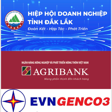
du khách thông qua Hệ thống cơ sở dữ
liệu và Bản đồ số
Tập huấn ứng dụng trí tuệ nhân tạo (AI)
trong thương mại điện tử năm 2026
Đoàn đại biểu Quốc hội tỉnh Đắk Lắk
trao đổi thông tin trước Kỳ họp thứ
nhất, Quốc hội khóa XVI
Quyết liệt cải cách hành chính, khơi
thông nguồn lực phát triển
Nâng cao hiệu lực, hiệu quả HĐND
tỉnh thông qua hiện đại hóa hành chính
Xã Ea Phê gắn cải cách hành chính với
chuyển đổi số
Phó Chủ tịch Thường trực UBND tỉnh
Hồ Thị Nguyên Thảo làm việc tại Trung
tâm Phục vụ hành chính công xã Ea
Phê
Xây dựng nền hành chính số đồng
hành cùng nông dân dân, doanh nghiệp
Giai đoạn 2026-2030, Đắk Lắk phấn