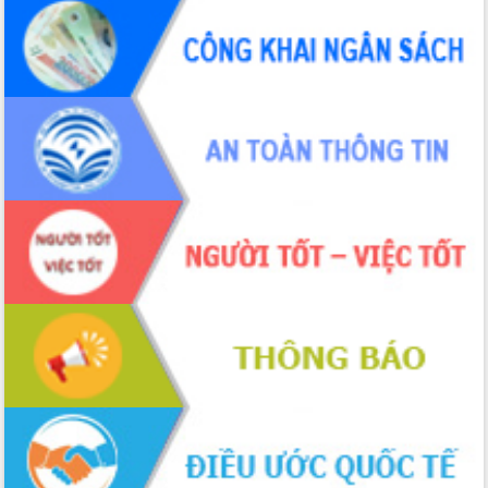
hiện nhiệm vụ quản lý tài sản công
hàng tuần
Tháo gỡ những vướng mắc, đẩy mạnh
công tác cải cách thủ tục hành chính
tại Trung tâm Phục vụ hành chính
công tỉnh
Đắk Lắk: Tôn vinh 46 giải pháp tại Hội
thi Sáng tạo Kỹ thuật 2024 - 2025
Đắk Lắk rà soát, điều chỉnh Đề án 190
về phát triển nuôi trồng thủy sản
Phó Chủ tịch UBND tỉnh Đắk Lắk
Trương Công Thái kiểm tra thực địa
Dự án cao tốc Khánh Hòa - Buôn Ma
Thuột
Định vị cà phê Việt Nam như một “di
sản sống” trong dòng chảy toàn cầu
Xây dựng nông thôn mới: Nâng cao đời
sống người dân từ những mô hình thiết
thực
Quyết liệt tháo gỡ vướng mắc, đẩy