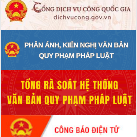
Rà soát, hoàn thiện hệ thống thiết chế
văn hóa, thể thao đáp ứng yêu cầu
phát triển mới
Thường trực HĐND tỉnh Đắk Lắk gặp
mặt Đoàn chuyên gia y tế TP. Hồ Chí
Minh
Lễ truy điệu và an táng hài cốt liệt sĩ
tại Nghĩa trang Liệt sĩ xã Sơn Hòa
Bàn giải pháp tháo gỡ khó khăn trong
xuất khẩu sầu riêng và triển khai quy
định EUDR
Thứ trưởng Bộ Nông nghiệp và Môi
trường Nguyễn Hoàng Hiệp khảo sát
vùng trồng và doanh nghiệp đóng gói
sầu riêng tại Đắk Lắk
Trình diễn nghệ thuật chế biến các
món ăn từ sầu riêng
Đắk Lắk công bố Quy hoạch và xúc
tiến đầu tư tỉnh
Ngành cá ngừ Đắk Lắk chủ động thích