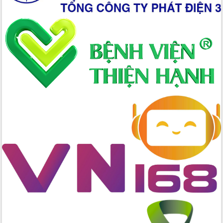
đấu có 77% xã đạt chuẩn nông thôn
mới
Chuyển đổi số 'mở đường' cho nông
nghiệp Đắk Lắk tăng trưởng bứt phá
Triển khai đồng bộ đo đạc, lập hồ sơ
địa chính, hoàn thiện cơ sở dữ liệu đất
đai
Ứng dụng sinh trắc học - Bước tiến
trong hành trình chuyển đổi số tại Đắk
Lắk
Đắk Lắk nâng cao hiệu quả công tác
Đảng từ Sổ tay đảng viên điện tử
Đắk Lắk đẩy mạnh nuôi biển công
nghệ, hướng tới phát triển thủy sản
bền vững
Tập huấn nâng cao năng lực triển khai
chuyển đổi số cho cán bộ, công chức
cấp xã
Đắk Lắk phát động hưởng ứng Ngày
Quyền của người tiêu dùng Việt Nam
2026