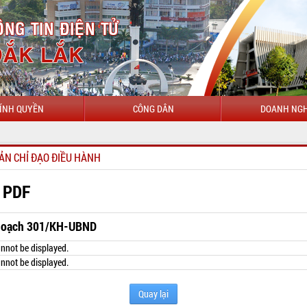
ÍNH QUYỀN
CÔNG DÂN
DOANH NGH
CHÀO MỪ
ẢN CHỈ ĐẠO ĐIỀU HÀNH
 PDF
hoạch 301/KH-UBND
nnot be displayed.
nnot be displayed.
Quay lại