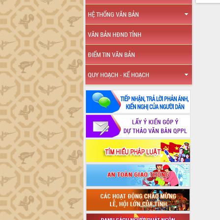
HỆ THỐNG VĂN BẢN
VĂN BẢN HĐND TỈNH
ĐIỂM TIN VĂN BẢN
QUY HOẠCH - KẾ HOẠCH