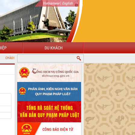
|
Vietnamese
English
IỆP
DU KHÁCH
NG ĐẾN VỚI CỔNG THÔNG TIN ĐIỆN TỬ TỈNH ĐẮK LẮK