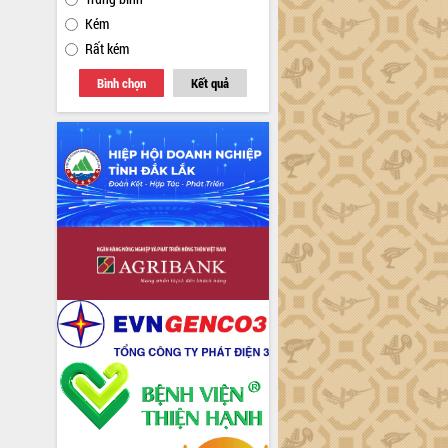
Kém
Rất kém
Bình chọn
Kết quả