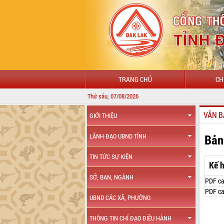
TRANG CHỦ
CH
Thứ sáu, 07/08/2026
VĂN B
GIỚI THIỆU
Bản
LÃNH ĐẠO UBND TỈNH
TIN TỨC SỰ KIỆN
Kế 
SỞ, BAN, NGÀNH
PDF ca
PDF ca
UBND CÁC XÃ, PHƯỜNG
THÔNG TIN CHỈ ĐẠO ĐIỀU HÀNH