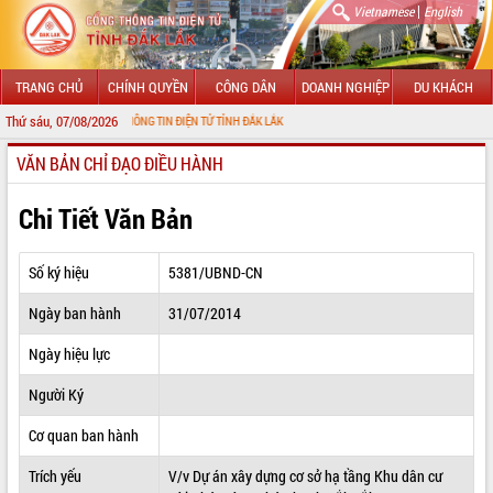
|
Vietnamese
English
TRANG CHỦ
CHÍNH QUYỀN
CÔNG DÂN
DOANH NGHIỆP
DU KHÁCH
Thứ sáu, 07/08/2026
 VỚI CỔNG THÔNG TIN ĐIỆN TỬ TỈNH ĐẮK LẮK
VĂN BẢN CHỈ ĐẠO ĐIỀU HÀNH
GIỚI THIỆU
LÃNH ĐẠO UBND TỈNH
Chi Tiết Văn Bản
TIN TỨC SỰ KIỆN
Số ký hiệu
5381/UBND-CN
SỞ, BAN, NGÀNH
Ngày ban hành
31/07/2014
UBND CÁC XÃ, PHƯỜNG
Ngày hiệu lực
THÔNG TIN CHỈ ĐẠO ĐIỀU HÀNH
Người Ký
HỆ THỐNG VĂN BẢN
Cơ quan ban hành
Trích yếu
V/v Dự án xây dựng cơ sở hạ tầng Khu dân cư
VĂN BẢN HĐND TỈNH