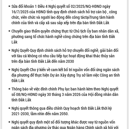
Sửa đổi khoản 1 Điều 4 Nghị quyết số 02/2025/NQ-HĐND ngày
VIDEO
16/7/2025 của HĐND tỉnh quy định chính sách hỗ trợ cán bộ , công
chức, viên chức và người lao động đến công táctạiTrung tâm hành
Không có file video nào để phát.
chính của tỉnh và cấp xã sau sắp xếp trên địa bàn tỉnh Đắk Lắk
ALBUM ẢNH
Chuyển giao thẩm quyền chứng thực từ Chủ tịch Ủy ban nhân dân xã,
phường sang tổ chức hành nghề công chứng trên địa bàn tỉnh Đắk
Lắk
Nghị Quyết-Quy định chính sách hỗ trợ chuyển đổi nghề, giải bản đối
với tàu cá không có nhu cầu tiếp tục hoạt động khai thác thủy sản
trên địa bàn tỉnh Đắk Lắk đến năm 2030
Nghị Quyết-Cho ý kiến về cam kết bố trí nguồn vốn đối ứng ngân sách
địa phương để thực hiện Dự án Xây dựng Trụ sở làm việc Công an tỉnh
Đắk Lắk
LIÊN KẾT WEB
Thông báo về việc đính chính Phụ lục ban hành kèm theo Nghị quyết
số 08/NQ-HĐND ngày 30 tháng 3 năm 2026 của Hội đồng nhân dân
tỉnh Đắk Lắk
Nghị quyết thông qua điều chỉnh Quy hoạch tỉnh Đắk Lắk thời kỳ
2021-2030, tầm nhìn đến năm 2050.
Nghị quyết quy định một số đối tượng khác được vay từ nguồn vốn
ngân sách địa phương ủy thác qua Ngân hàng Chính sách xã hội với