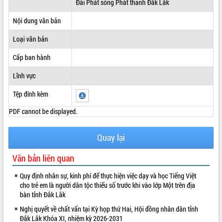
Đài Phát sóng Phát thanh Đắk Lắk
ĐIỂM TIN VĂN BẢN
Nội dung văn bản
QUY HOẠCH - KẾ HOẠCH
Loại văn bản
Cấp ban hành
Lĩnh vực
Tệp đính kèm
PDF cannot be displayed.
Quay lại
Văn bản liên quan
Quy định nhân sự, kinh phí để thực hiện việc dạy và học Tiếng Việt
cho trẻ em là người dân tộc thiểu số trước khi vào lớp Một trên địa
bàn tỉnh Đắk Lắk
Nghị quyết về chất vấn tại Kỳ họp thứ Hai, Hội đồng nhân dân tỉnh
Đắk Lắk Khóa XI, nhiệm kỳ 2026-2031