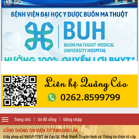
Toggle
Trang chủ
Sơ đồ cổng
Đăng nhập
navigation
CỔNG THÔNG TIN ĐIỆN TỬ TỈNH ĐẮK LẮK
Giấy phép số 99/GP-TTĐT do Cục QL Phát thanh Truyền hình và Thông tin Điện tử cấp