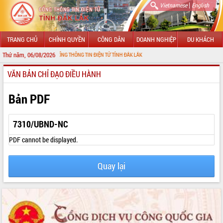
|
Vietnamese
English
TRANG CHỦ
CHÍNH QUYỀN
CÔNG DÂN
DOANH NGHIỆP
DU KHÁCH
Thứ năm, 06/08/2026
ỪNG ĐẾN VỚI CỔNG THÔNG TIN ĐIỆN TỬ TỈNH ĐẮK LẮK
VĂN BẢN CHỈ ĐẠO ĐIỀU HÀNH
GIỚI THIỆU
LÃNH ĐẠO UBND TỈNH
Bản PDF
TIN TỨC SỰ KIỆN
7310/UBND-NC
SỞ, BAN, NGÀNH
PDF cannot be displayed.
UBND CÁC XÃ, PHƯỜNG
Quay lại
THÔNG TIN CHỈ ĐẠO ĐIỀU HÀNH
HỆ THỐNG VĂN BẢN
VĂN BẢN HĐND TỈNH