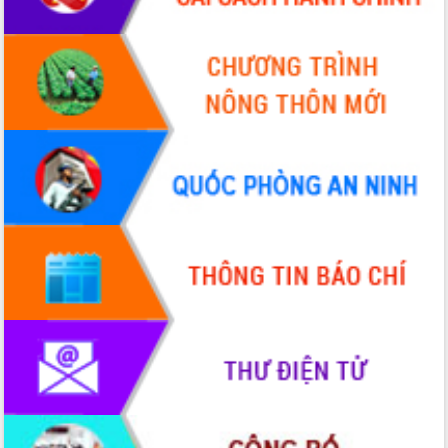
VIDEO
Không có file video nào để phát.
ALBUM ẢNH
LIÊN KẾT WEB