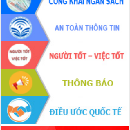
món ăn từ sầu riêng
Đắk Lắk công bố Quy hoạch và xúc
tiến đầu tư tỉnh
Ngành cá ngừ Đắk Lắk chủ động thích
ứng để giữ vững thị trường xuất khẩu
Diễn đàn Kinh tế tư nhân Việt Nam đột
phá cơ chế - Hợp tác công tư
Đề án 06 tạo bước ngoặt đột phá trong
cải cách hành chính tỉnh Đắk Lắk
Kết nối tour, đẩy mạnh chuyển đổi số
để phát triển du lịch Đắk Lắk
Khởi động Dự án Đầu tư xây dựng hạ
tầng kỹ thuật Cụm công nghiệp Tân
Tiến
Gặp mặt các cơ quan báo chí nhân Kỷ
niệm 101 năm Ngày Báo chí Cách
mạng Việt Nam
Đắk Lắk sơ kết 4 năm triển khai thực
hiện Đề án 06 của Chính phủ
Họp báo thông tin về Hội nghị Công bố