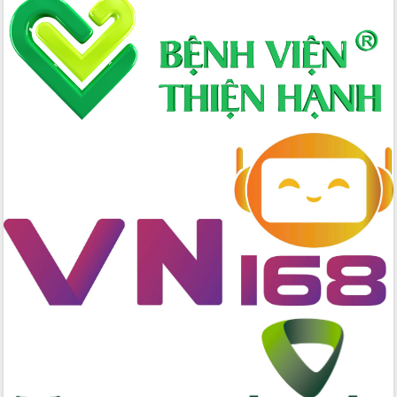
Xây dựng nông thôn mới: Nâng cao đời
sống người dân từ những mô hình thiết
thực
Quyết liệt tháo gỡ vướng mắc, đẩy
nhanh tiến độ các dự án trọng điểm
trong Khu kinh tế Nam Phú Yên
Hòn Yến phát triển du lịch gắn với bảo
tồn biển
Lấy ý kiến điều chỉnh Quy hoạch tỉnh
Đắk Lắk thời kỳ 2021-2030, tầm nhìn
đến năm 2050
Phát động chiến dịch 30 ngày đêm
giải phóng mặt bằng Tuyến đường bộ
ven biển
Đắk Lắk nỗ lực thúc đẩy tăng trưởng
kinh tế từ 10% trở lên trong Quý
II/2026
Đắk Lắk ký kết thỏa thuận hợp tác về
chuyển đổi số giai đoạn 2026 – 2030
với Tập đoàn Bưu chính Viễn thông
Việt Nam