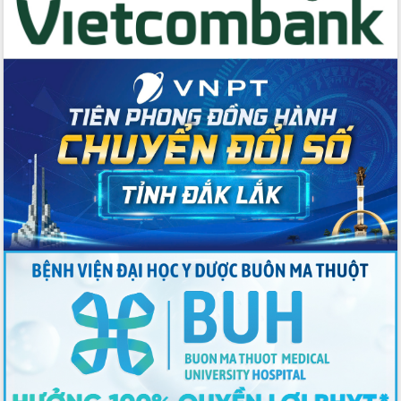
Thứ trưởng Bộ Y tế làm việc với tỉnh
Đắk Lắk về phát triển nhân lực y tế
cho trạm y tế cấp xã
Du lịch Đắk Lắk nâng tầm trải nghiệm
du khách thông qua Hệ thống cơ sở dữ
liệu và Bản đồ số
Tập huấn ứng dụng trí tuệ nhân tạo (AI)
trong thương mại điện tử năm 2026
Đoàn đại biểu Quốc hội tỉnh Đắk Lắk
trao đổi thông tin trước Kỳ họp thứ
nhất, Quốc hội khóa XVI
Quyết liệt cải cách hành chính, khơi
thông nguồn lực phát triển
Nâng cao hiệu lực, hiệu quả HĐND
tỉnh thông qua hiện đại hóa hành chính
Xã Ea Phê gắn cải cách hành chính với
chuyển đổi số
Phó Chủ tịch Thường trực UBND tỉnh
Hồ Thị Nguyên Thảo làm việc tại Trung
tâm Phục vụ hành chính công xã Ea
Phê