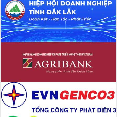
Hội thảo khoa học “Giải pháp thúc đẩy
phát triển nền kinh tế xanh tại tỉnh
Đắk Lắk”
Tăng cường giám sát, đôn đốc thực
hiện nhiệm vụ quản lý tài sản công
hàng tuần
Tháo gỡ những vướng mắc, đẩy mạnh
công tác cải cách thủ tục hành chính
tại Trung tâm Phục vụ hành chính
công tỉnh
Đắk Lắk: Tôn vinh 46 giải pháp tại Hội
thi Sáng tạo Kỹ thuật 2024 - 2025
Đắk Lắk rà soát, điều chỉnh Đề án 190
về phát triển nuôi trồng thủy sản
Phó Chủ tịch UBND tỉnh Đắk Lắk
Trương Công Thái kiểm tra thực địa
Dự án cao tốc Khánh Hòa - Buôn Ma
Thuột
Định vị cà phê Việt Nam như một “di
sản sống” trong dòng chảy toàn cầu