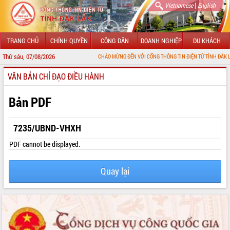
|
Vietnamese
English
TRANG CHỦ
CHÍNH QUYỀN
CÔNG DÂN
DOANH NGHIỆP
DU KHÁCH
Thứ sáu, 07/08/2026
CHÀO MỪNG ĐẾN VỚI CỔNG THÔNG TIN ĐIỆN TỬ TỈNH ĐẮK LẮK
VĂN BẢN CHỈ ĐẠO ĐIỀU HÀNH
GIỚI THIỆU
LÃNH ĐẠO UBND TỈNH
Bản PDF
TIN TỨC SỰ KIỆN
7235/UBND-VHXH
SỞ, BAN, NGÀNH
PDF cannot be displayed.
UBND CÁC XÃ, PHƯỜNG
Quay lại
THÔNG TIN CHỈ ĐẠO ĐIỀU HÀNH
HỆ THỐNG VĂN BẢN
VĂN BẢN HĐND TỈNH