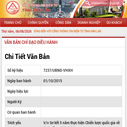
|
Vietnamese
English
TRANG CHỦ
CHÍNH QUYỀN
CÔNG DÂN
DOANH NGHIỆP
DU KHÁCH
Thứ năm, 06/08/2026
CHÀO MỪNG ĐẾN VỚI CỔNG THÔNG TIN ĐIỆN TỬ TỈNH ĐẮK LẮK
VĂN BẢN CHỈ ĐẠO ĐIỀU HÀNH
GIỚI THIỆU
LÃNH ĐẠO UBND TỈNH
Chi Tiết Văn Bản
TIN TỨC SỰ KIỆN
Số ký hiệu
7237/UBND-VHXH
SỞ, BAN, NGÀNH
Ngày ban hành
01/10/2015
UBND CÁC XÃ, PHƯỜNG
Ngày hiệu lực
THÔNG TIN CHỈ ĐẠO ĐIỀU HÀNH
Người Ký
HỆ THỐNG VĂN BẢN
Cơ quan ban hành
Trích yếu
V/v Sơ kết 5 năm thực hiện Chiến lược quốc gia về
VĂN BẢN HĐND TỈNH