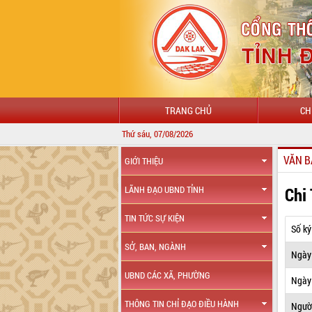
TRANG CHỦ
CH
Thứ sáu, 07/08/2026
VĂN B
GIỚI THIỆU
Chi
LÃNH ĐẠO UBND TỈNH
TIN TỨC SỰ KIỆN
Số ký
SỞ, BAN, NGÀNH
Ngày
UBND CÁC XÃ, PHƯỜNG
Ngày 
THÔNG TIN CHỈ ĐẠO ĐIỀU HÀNH
Ngườ