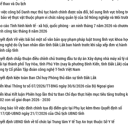
ể thao và Du lịch
 việc công bố Danh mục thủ tục hành chính được sửa đổi, bổ sung lĩnh vực trồng tr
 bảo vệ thực vật thuộc phạm vi chức năng quản lý của Sở Nông nghiệp và Môi trư
o cáo Tình hình kinh tế - xã hội, quốc phòng - an ninh tháng 7 năm 2026 và chươn
ình công tác tháng 8 năm 2026
yết định Về việc bãi bỏ một số văn bản quy phạm pháp luật trong lĩnh vực khoa họ
ng nghệ do Ủy ban nhân dân tỉnh Đắk Lắk ban hành trước khi sắp xếp đơn vị hành
ính cấp tỉnh
yết định chấp thuận điều chỉnh chủ trương đầu tư dự án Xây dựng nhà máy xử lý r
ải tại thành phố Tuy Hòa, tỉnh Phú Yên (nay là phường Bình Kiến, tỉnh Đắk Lắk) củ
ng ty Cổ phần Tập đoàn công nghệ T-Tech Việt Nam
yết định kiện toàn Ban Chỉ huy Phòng thủ dân sự tỉnh Đắk Lắk
iển khai Thông tư số 07/2026/TT-BNG ngày 30/6/2026 của Bộ Ngoại giao
iển khai Kết luận Phiên họp lần thứ tư Ban Chỉ đạo thực hiện mục tiêu tăng trưởng k
 02 con số giai đoạn 2026 - 2030
ông báo Về việc đính chính tọa độ điểm góc tại Phụ lục kèm theo Quyết định số
17/QĐ-UBND ngày 21/7/2026 của Chủ tịch UBND tỉnh
yết định UBND tỉnh về tổ chức lại Trung tâm Y tế Tuy An trực thuộc Sở Y tế