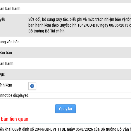
uan ban hành
 yếu
Sửa đổi, bổ sung Quy tắc, biểu phí và mức trách nhiệm bảo vệ tô
ban hành kèm theo Quyết định 1042/QĐ-BTC ngày 08/05/2013 
Bộ trưởng Bộ Tài chính
dung văn bản
văn bản
ban hành
vực
ính kèm
nnot be displayed.
Quay lại
 bản liên quan
iển khai Quyết định số 2044/QĐ-BVHTTDL ngày 05/8/2026 của Bộ trưởng Bộ Văn 