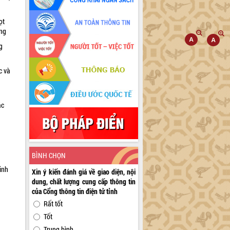
ọt
ờng
g
c và
ác
a
BÌNH CHỌN
inh
Xin ý kiến đánh giá về giao diện, nội
dung, chất lượng cung cấp thông tin
của Cổng thông tin điện tử tỉnh
Rất tốt
Tốt
Trung bình