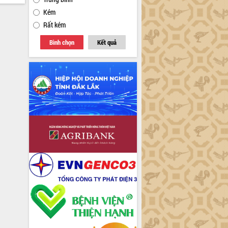
Kém
Rất kém
Bình chọn
Kết quả