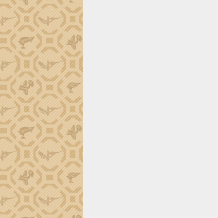
trường Nguyễn Hoàng Hiệp khảo sát
vùng trồng và doanh nghiệp đóng gói
sầu riêng tại Đắk Lắk
Trình diễn nghệ thuật chế biến các
món ăn từ sầu riêng
Đắk Lắk công bố Quy hoạch và xúc
tiến đầu tư tỉnh
Ngành cá ngừ Đắk Lắk chủ động thích
ứng để giữ vững thị trường xuất khẩu
Diễn đàn Kinh tế tư nhân Việt Nam đột
phá cơ chế - Hợp tác công tư
Đề án 06 tạo bước ngoặt đột phá trong
cải cách hành chính tỉnh Đắk Lắk
Kết nối tour, đẩy mạnh chuyển đổi số
để phát triển du lịch Đắk Lắk
Khởi động Dự án Đầu tư xây dựng hạ
tầng kỹ thuật Cụm công nghiệp Tân
Tiến
Gặp mặt các cơ quan báo chí nhân Kỷ
niệm 101 năm Ngày Báo chí Cách
mạng Việt Nam