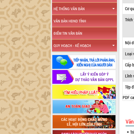
Cơ q
HỆ THỐNG VĂN BẢN
Trích
VĂN BẢN HĐND TỈNH
ĐIỂM TIN VĂN BẢN
Nội 
QUY HOẠCH - KẾ HOẠCH
Loại 
Cấp 
Lĩnh 
Tệp đ
PDF ca
Văn
Tr