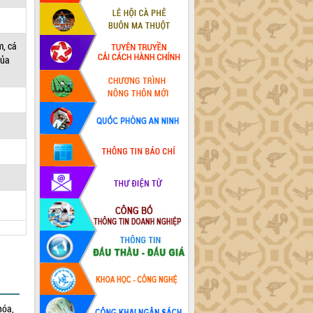
m, cá
của
hóa,