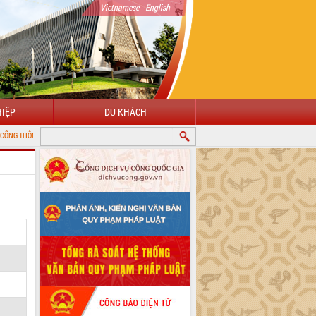
|
Vietnamese
English
IỆP
DU KHÁCH
IN ĐIỆN TỬ TỈNH ĐẮK LẮK