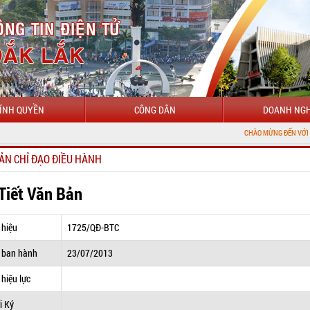
ÍNH QUYỀN
CÔNG DÂN
DOANH NGH
CHÀO MỪNG ĐẾN VỚI CỔNG THÔNG T
ẢN CHỈ ĐẠO ĐIỀU HÀNH
 Tiết Văn Bản
 hiệu
1725/QĐ-BTC
 ban hành
23/07/2013
hiệu lực
i Ký