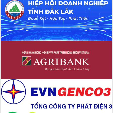
Hội thảo khoa học “Giải pháp thúc đẩy
phát triển nền kinh tế xanh tại tỉnh
Đắk Lắk”
Tăng cường giám sát, đôn đốc thực
hiện nhiệm vụ quản lý tài sản công
hàng tuần
Tháo gỡ những vướng mắc, đẩy mạnh
công tác cải cách thủ tục hành chính
tại Trung tâm Phục vụ hành chính
công tỉnh
Đắk Lắk: Tôn vinh 46 giải pháp tại Hội
thi Sáng tạo Kỹ thuật 2024 - 2025
Đắk Lắk rà soát, điều chỉnh Đề án 190
về phát triển nuôi trồng thủy sản
Phó Chủ tịch UBND tỉnh Đắk Lắk
Trương Công Thái kiểm tra thực địa
Dự án cao tốc Khánh Hòa - Buôn Ma
Thuột
Định vị cà phê Việt Nam như một “di
sản sống” trong dòng chảy toàn cầu