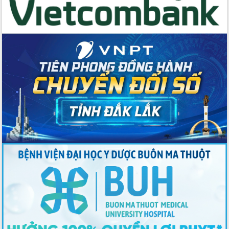
Thứ trưởng Bộ Y tế làm việc với tỉnh
Đắk Lắk về phát triển nhân lực y tế
cho trạm y tế cấp xã
Du lịch Đắk Lắk nâng tầm trải nghiệm
du khách thông qua Hệ thống cơ sở dữ
liệu và Bản đồ số
Tập huấn ứng dụng trí tuệ nhân tạo (AI)
trong thương mại điện tử năm 2026
Đoàn đại biểu Quốc hội tỉnh Đắk Lắk
trao đổi thông tin trước Kỳ họp thứ
nhất, Quốc hội khóa XVI
Quyết liệt cải cách hành chính, khơi
thông nguồn lực phát triển
Nâng cao hiệu lực, hiệu quả HĐND
tỉnh thông qua hiện đại hóa hành chính
Xã Ea Phê gắn cải cách hành chính với
chuyển đổi số
Phó Chủ tịch Thường trực UBND tỉnh
Hồ Thị Nguyên Thảo làm việc tại Trung
tâm Phục vụ hành chính công xã Ea
Phê