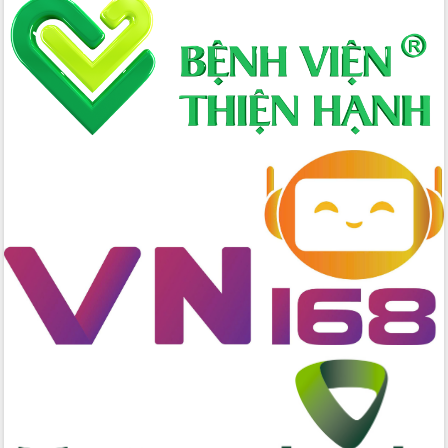
Xây dựng nông thôn mới: Nâng cao đời
sống người dân từ những mô hình thiết
thực
Quyết liệt tháo gỡ vướng mắc, đẩy
nhanh tiến độ các dự án trọng điểm
trong Khu kinh tế Nam Phú Yên
Hòn Yến phát triển du lịch gắn với bảo
tồn biển
Lấy ý kiến điều chỉnh Quy hoạch tỉnh
Đắk Lắk thời kỳ 2021-2030, tầm nhìn
đến năm 2050
Phát động chiến dịch 30 ngày đêm
giải phóng mặt bằng Tuyến đường bộ
ven biển
Đắk Lắk nỗ lực thúc đẩy tăng trưởng
kinh tế từ 10% trở lên trong Quý
II/2026
Đắk Lắk ký kết thỏa thuận hợp tác về
chuyển đổi số giai đoạn 2026 – 2030
với Tập đoàn Bưu chính Viễn thông
Việt Nam