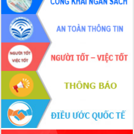
món ăn từ sầu riêng
Đắk Lắk công bố Quy hoạch và xúc
tiến đầu tư tỉnh
Ngành cá ngừ Đắk Lắk chủ động thích
ứng để giữ vững thị trường xuất khẩu
Diễn đàn Kinh tế tư nhân Việt Nam đột
phá cơ chế - Hợp tác công tư
Đề án 06 tạo bước ngoặt đột phá trong
cải cách hành chính tỉnh Đắk Lắk
Kết nối tour, đẩy mạnh chuyển đổi số
để phát triển du lịch Đắk Lắk
Khởi động Dự án Đầu tư xây dựng hạ
tầng kỹ thuật Cụm công nghiệp Tân
Tiến
Gặp mặt các cơ quan báo chí nhân Kỷ
niệm 101 năm Ngày Báo chí Cách
mạng Việt Nam
Đắk Lắk sơ kết 4 năm triển khai thực
hiện Đề án 06 của Chính phủ
Họp báo thông tin về Hội nghị Công bố