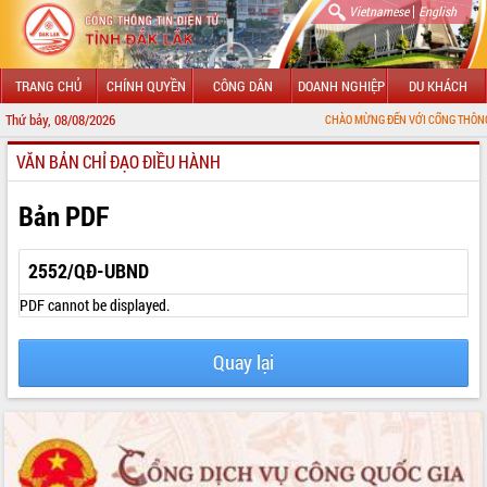
|
Vietnamese
English
TRANG CHỦ
CHÍNH QUYỀN
CÔNG DÂN
DOANH NGHIỆP
DU KHÁCH
Thứ bảy, 08/08/2026
CHÀO MỪNG ĐẾN VỚI CỔNG THÔNG TIN ĐIỆN T
VĂN BẢN CHỈ ĐẠO ĐIỀU HÀNH
GIỚI THIỆU
LÃNH ĐẠO UBND TỈNH
Bản PDF
TIN TỨC SỰ KIỆN
2552/QĐ-UBND
SỞ, BAN, NGÀNH
PDF cannot be displayed.
UBND CÁC XÃ, PHƯỜNG
Quay lại
THÔNG TIN CHỈ ĐẠO ĐIỀU HÀNH
HỆ THỐNG VĂN BẢN
VĂN BẢN HĐND TỈNH