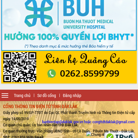
Toggle
Trang chủ
Sơ đồ cổng
Đăng nhập
navigation
CỔNG THÔNG TIN ĐIỆN TỬ TỈNH ĐẮK LẮK
Giấy phép số 99/GP-TTĐT do Cục QL Phát thanh Truyền hình và Thông tin Điện tử cấp
ngày 14/05/2010
banbientap@daklak.gov.vn hoặc congttdtdaklak@gmail.com
Cơ quan chủ quản: Ủy ban nhân dân tỉnh Đắk Lắk
Cơ quan thường trực: Văn phòng UBND tỉnh - 09 Lê Duẩn - P.Buôn Ma Thuột - Đắk Lắk.
SĐT:
0262.859.9699
Email: