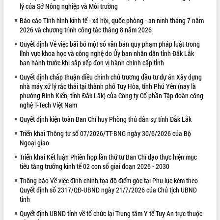
lý của Sở Nông nghiệp và Môi trường
VIDEO
Báo cáo Tình hình kinh tế - xã hội, quốc phòng - an ninh tháng 7 năm
2026 và chương trình công tác tháng 8 năm 2026
Không có file video nào để phát.
Quyết định Về việc bãi bỏ một số văn bản quy phạm pháp luật trong
ALBUM ẢNH
lĩnh vực khoa học và công nghệ do Ủy ban nhân dân tỉnh Đắk Lắk
ban hành trước khi sắp xếp đơn vị hành chính cấp tỉnh
Quyết định chấp thuận điều chỉnh chủ trương đầu tư dự án Xây dựng
nhà máy xử lý rác thải tại thành phố Tuy Hòa, tỉnh Phú Yên (nay là
phường Bình Kiến, tỉnh Đắk Lắk) của Công ty Cổ phần Tập đoàn công
nghệ T-Tech Việt Nam
Quyết định kiện toàn Ban Chỉ huy Phòng thủ dân sự tỉnh Đắk Lắk
Triển khai Thông tư số 07/2026/TT-BNG ngày 30/6/2026 của Bộ
Ngoại giao
LIÊN KẾT WEB
Triển khai Kết luận Phiên họp lần thứ tư Ban Chỉ đạo thực hiện mục
tiêu tăng trưởng kinh tế 02 con số giai đoạn 2026 - 2030
Thông báo Về việc đính chính tọa độ điểm góc tại Phụ lục kèm theo
Quyết định số 2317/QĐ-UBND ngày 21/7/2026 của Chủ tịch UBND
tỉnh
Quyết định UBND tỉnh về tổ chức lại Trung tâm Y tế Tuy An trực thuộc