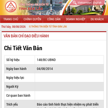
|
Vietnamese
English
TRANG CHỦ
CHÍNH QUYỀN
CÔNG DÂN
DOANH NGHIỆP
DU KHÁCH
Thứ bảy, 08/08/2026
NG ĐẾN VỚI CỔNG THÔNG TIN ĐIỆN TỬ TỈNH ĐẮK LẮK
VĂN BẢN CHỈ ĐẠO ĐIỀU HÀNH
GIỚI THIỆU
LÃNH ĐẠO UBND TỈNH
Chi Tiết Văn Bản
TIN TỨC SỰ KIỆN
Số ký hiệu
148/BC-UBND
SỞ, BAN, NGÀNH
Ngày ban hành
04/08/2014
UBND CÁC XÃ, PHƯỜNG
Ngày hiệu lực
THÔNG TIN CHỈ ĐẠO ĐIỀU HÀNH
Người Ký
HỆ THỐNG VĂN BẢN
Cơ quan ban hành
Trích yếu
Báo cáo tình hình thực hiện nhiệm vụ phát triển
VĂN BẢN HĐND TỈNH