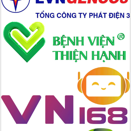
Giai đoạn 2026-2030, Đắk Lắk phấn
đấu có 77% xã đạt chuẩn nông thôn
mới
Chuyển đổi số 'mở đường' cho nông
nghiệp Đắk Lắk tăng trưởng bứt phá
Triển khai đồng bộ đo đạc, lập hồ sơ
địa chính, hoàn thiện cơ sở dữ liệu đất
đai
Ứng dụng sinh trắc học - Bước tiến
trong hành trình chuyển đổi số tại Đắk
Lắk
Đắk Lắk nâng cao hiệu quả công tác
Đảng từ Sổ tay đảng viên điện tử
Đắk Lắk đẩy mạnh nuôi biển công
nghệ, hướng tới phát triển thủy sản
bền vững
Tập huấn nâng cao năng lực triển khai
chuyển đổi số cho cán bộ, công chức
cấp xã
Đắk Lắk phát động hưởng ứng Ngày