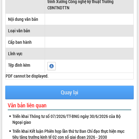
trình Xưởng Công nghệ kỹ thuật Trường
CĐNTNDTTN
ĐIỂM TIN VĂN BẢN
Nội dung văn bản
QUY HOẠCH - KẾ HOẠCH
Loại văn bản
Cấp ban hành
Lĩnh vực
Tệp đính kèm
PDF cannot be displayed.
Quay lại
Văn bản liên quan
Triển khai Thông tư số 07/2026/TT-BNG ngày 30/6/2026 của Bộ
Ngoại giao
Triển khai Kết luận Phiên họp lần thứ tư Ban Chỉ đạo thực hiện mục
tiêu tăng trưởng kinh tế 02 con số giai đoạn 2026 - 2030