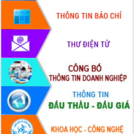
Khơi thông điểm nghẽn, đẩy nhanh
giải ngân vốn khắc phục thiên tai
HĐND tỉnh thông qua điều chỉnh Quy
hoạch tỉnh thời kỳ 2021-2030
Hội thảo góp ý hồ sơ điều chỉnh quy
hoạch tỉnh Đắk Lắk thời kỳ 2021-2030,
tầm nhìn đến năm 2050
Nâng cao hiệu quả hoạt động của các
doanh nghiệp nhà nước
Hội nghị triển khai kết nối mạng
truyền số liệu chuyên dùng phục vụ cơ
quan Đảng, Nhà nước
Lễ phát động chuỗi hoạt động chung
tay làm sạch môi trường
Xã Ea Kar bước chuyển mình trong
công tác cải cách hành chính mô hình
mới
UBND tỉnh họp báo định kỳ tháng 4
năm 2026
Hội thảo khoa học “Giải pháp thúc đẩy
phát triển nền kinh tế xanh tại tỉnh