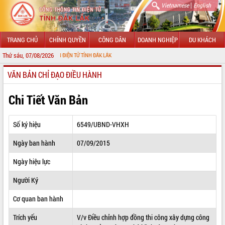
|
Vietnamese
English
TRANG CHỦ
CHÍNH QUYỀN
CÔNG DÂN
DOANH NGHIỆP
DU KHÁCH
Thứ sáu, 07/08/2026
G THÔNG TIN ĐIỆN TỬ TỈNH ĐẮK LẮK
VĂN BẢN CHỈ ĐẠO ĐIỀU HÀNH
GIỚI THIỆU
LÃNH ĐẠO UBND TỈNH
Chi Tiết Văn Bản
TIN TỨC SỰ KIỆN
Số ký hiệu
6549/UBND-VHXH
SỞ, BAN, NGÀNH
Ngày ban hành
07/09/2015
UBND CÁC XÃ, PHƯỜNG
Ngày hiệu lực
THÔNG TIN CHỈ ĐẠO ĐIỀU HÀNH
Người Ký
HỆ THỐNG VĂN BẢN
Cơ quan ban hành
Trích yếu
V/v Điều chỉnh hợp đồng thi công xây dựng công
VĂN BẢN HĐND TỈNH