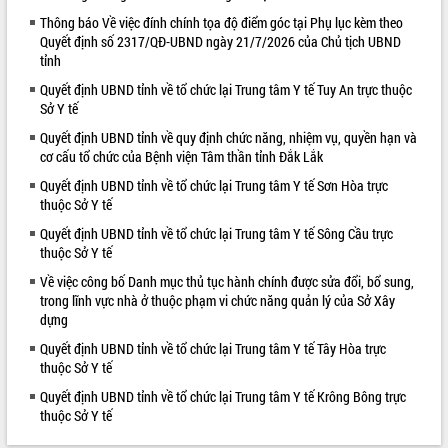
Thông báo Về việc đính chính tọa độ điểm góc tại Phụ lục kèm theo
VIDEO
Quyết định số 2317/QĐ-UBND ngày 21/7/2026 của Chủ tịch UBND
tỉnh
Quyết định UBND tỉnh về tổ chức lại Trung tâm Y tế Tuy An trực thuộc
Sở Y tế
Quyết định UBND tỉnh về quy định chức năng, nhiệm vụ, quyền hạn và
cơ cấu tổ chức của Bệnh viện Tâm thần tỉnh Đắk Lắk
Quyết định UBND tỉnh về tổ chức lại Trung tâm Y tế Sơn Hòa trực
thuộc Sở Y tế
Hội nghị UBND tỉnh Đắk Lắk thường kỳ
Quyết định UBND tỉnh về tổ chức lại Trung tâm Y tế Sông Cầu trực
tháng 7/2026
thuộc Sở Y tế
Lễ truy tặng danh hiệu “Bà Mẹ Việt
Về việc công bố Danh mục thủ tục hành chính được sửa đổi, bổ sung,
Nam Anh hùng” và trao Huân chương
trong lĩnh vực nhà ở thuộc phạm vi chức năng quản lý của Sở Xây
Lao động
dựng
UBND tỉnh Đắk Lắk triển khai nhiệm
Quyết định UBND tỉnh về tổ chức lại Trung tâm Y tế Tây Hòa trực
vụ 6 tháng cuối năm 2026
thuộc Sở Y tế
ALBUM ẢNH
Kỳ họp thứ Hai, Hội đồng nhân dân
Quyết định UBND tỉnh về tổ chức lại Trung tâm Y tế Krông Bông trực
tỉnh khóa XI quyết nghị nhiều nội dung
thuộc Sở Y tế
quan trọng
Bí thư Tỉnh ủy Lương Nguyễn Minh