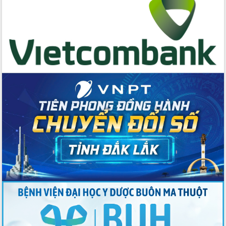
Quyền của người tiêu dùng Việt Nam
2026
Đẩy mạnh cải cách hành chính, quyết
tâm đạt được mục tiêu tăng trưởng
hai con số trong năm 2026
Tổ chức trang trọng Lễ hội Đền thờ
Lương Văn Chánh năm 2026
Phó Bí thư Tỉnh ủy Đắk Lắk Đỗ Hữu
Huy giữ chức Bí thư Đảng ủy Ủy Ban
Nhân dân tỉnh
Bệnh án điện tử thúc đẩy chuyển đổi
số y tế tại Đắk Lắk
Chuyển đổi số thư viện: Mở rộng
không gian tri thức trong thời đại số
Đánh giá, rút kinh nghiệm công tác tổ
chức diễn tập trước ngày bầu cử
Chương trình “Gặp gỡ hữu nghị –
Friendship Meeting New Year 2026”
Bầu cử Quốc hội và HĐND: Cử tri Đắk
Lắk gửi gắm niềm tin, kỳ vọng vào lá