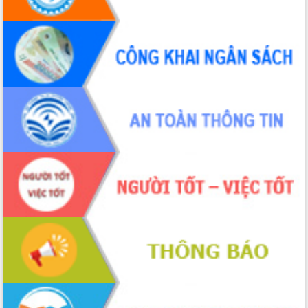
Đắk Lắk”
Tăng cường giám sát, đôn đốc thực
hiện nhiệm vụ quản lý tài sản công
hàng tuần
Tháo gỡ những vướng mắc, đẩy mạnh
công tác cải cách thủ tục hành chính
tại Trung tâm Phục vụ hành chính
công tỉnh
Đắk Lắk: Tôn vinh 46 giải pháp tại Hội
thi Sáng tạo Kỹ thuật 2024 - 2025
Đắk Lắk rà soát, điều chỉnh Đề án 190
về phát triển nuôi trồng thủy sản
Phó Chủ tịch UBND tỉnh Đắk Lắk
Trương Công Thái kiểm tra thực địa
Dự án cao tốc Khánh Hòa - Buôn Ma
Thuột
Định vị cà phê Việt Nam như một “di
sản sống” trong dòng chảy toàn cầu
Xây dựng nông thôn mới: Nâng cao đời
sống người dân từ những mô hình thiết