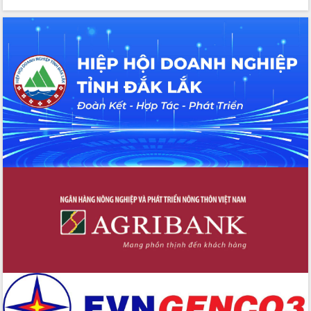
cho trạm y tế cấp xã
Du lịch Đắk Lắk nâng tầm trải nghiệm
du khách thông qua Hệ thống cơ sở dữ
liệu và Bản đồ số
Tập huấn ứng dụng trí tuệ nhân tạo (AI)
trong thương mại điện tử năm 2026
Đoàn đại biểu Quốc hội tỉnh Đắk Lắk
trao đổi thông tin trước Kỳ họp thứ
nhất, Quốc hội khóa XVI
Quyết liệt cải cách hành chính, khơi
thông nguồn lực phát triển
Nâng cao hiệu lực, hiệu quả HĐND
tỉnh thông qua hiện đại hóa hành chính
Xã Ea Phê gắn cải cách hành chính với
chuyển đổi số
Phó Chủ tịch Thường trực UBND tỉnh
Hồ Thị Nguyên Thảo làm việc tại Trung
tâm Phục vụ hành chính công xã Ea
Phê
Xây dựng nền hành chính số đồng
hành cùng nông dân dân, doanh nghiệp