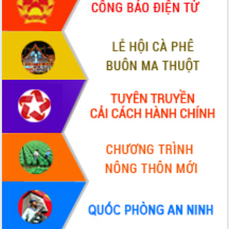
tiến đầu tư tỉnh
Ngành cá ngừ Đắk Lắk chủ động thích
ứng để giữ vững thị trường xuất khẩu
Diễn đàn Kinh tế tư nhân Việt Nam đột
phá cơ chế - Hợp tác công tư
Đề án 06 tạo bước ngoặt đột phá trong
cải cách hành chính tỉnh Đắk Lắk
Kết nối tour, đẩy mạnh chuyển đổi số
để phát triển du lịch Đắk Lắk
Khởi động Dự án Đầu tư xây dựng hạ
tầng kỹ thuật Cụm công nghiệp Tân
Tiến
Gặp mặt các cơ quan báo chí nhân Kỷ
niệm 101 năm Ngày Báo chí Cách
mạng Việt Nam
Đắk Lắk sơ kết 4 năm triển khai thực
hiện Đề án 06 của Chính phủ
Họp báo thông tin về Hội nghị Công bố
Quy hoạch và Xúc tiến đầu tư tỉnh Đắk
Lắk