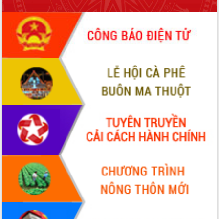
Rà soát, hoàn thiện hệ thống thiết chế
văn hóa, thể thao đáp ứng yêu cầu
phát triển mới
Thường trực HĐND tỉnh Đắk Lắk gặp
mặt Đoàn chuyên gia y tế TP. Hồ Chí
Minh
Lễ truy điệu và an táng hài cốt liệt sĩ
tại Nghĩa trang Liệt sĩ xã Sơn Hòa
Bàn giải pháp tháo gỡ khó khăn trong
xuất khẩu sầu riêng và triển khai quy
định EUDR
Thứ trưởng Bộ Nông nghiệp và Môi
trường Nguyễn Hoàng Hiệp khảo sát
vùng trồng và doanh nghiệp đóng gói
sầu riêng tại Đắk Lắk
Trình diễn nghệ thuật chế biến các
món ăn từ sầu riêng
Đắk Lắk công bố Quy hoạch và xúc
tiến đầu tư tỉnh
Ngành cá ngừ Đắk Lắk chủ động thích