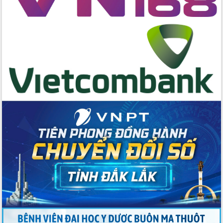
đấu có 77% xã đạt chuẩn nông thôn
mới
Chuyển đổi số 'mở đường' cho nông
nghiệp Đắk Lắk tăng trưởng bứt phá
Triển khai đồng bộ đo đạc, lập hồ sơ
địa chính, hoàn thiện cơ sở dữ liệu đất
đai
Ứng dụng sinh trắc học - Bước tiến
trong hành trình chuyển đổi số tại Đắk
Lắk
Đắk Lắk nâng cao hiệu quả công tác
Đảng từ Sổ tay đảng viên điện tử
Đắk Lắk đẩy mạnh nuôi biển công
nghệ, hướng tới phát triển thủy sản
bền vững
Tập huấn nâng cao năng lực triển khai
chuyển đổi số cho cán bộ, công chức
cấp xã
Đắk Lắk phát động hưởng ứng Ngày
Quyền của người tiêu dùng Việt Nam
2026