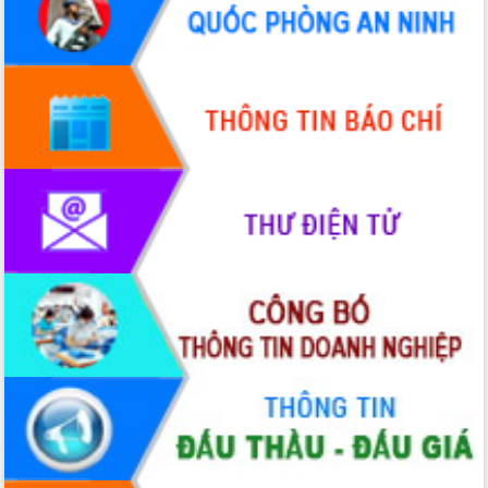
ứng để giữ vững thị trường xuất khẩu
Diễn đàn Kinh tế tư nhân Việt Nam đột
phá cơ chế - Hợp tác công tư
Đề án 06 tạo bước ngoặt đột phá trong
cải cách hành chính tỉnh Đắk Lắk
Kết nối tour, đẩy mạnh chuyển đổi số
để phát triển du lịch Đắk Lắk
Khởi động Dự án Đầu tư xây dựng hạ
tầng kỹ thuật Cụm công nghiệp Tân
Tiến
Gặp mặt các cơ quan báo chí nhân Kỷ
niệm 101 năm Ngày Báo chí Cách
mạng Việt Nam
Đắk Lắk sơ kết 4 năm triển khai thực
hiện Đề án 06 của Chính phủ
Họp báo thông tin về Hội nghị Công bố
Quy hoạch và Xúc tiến đầu tư tỉnh Đắk
Lắk
Khơi thông điểm nghẽn, đẩy nhanh
giải ngân vốn khắc phục thiên tai