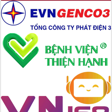
du khách thông qua Hệ thống cơ sở dữ
liệu và Bản đồ số
Tập huấn ứng dụng trí tuệ nhân tạo (AI)
trong thương mại điện tử năm 2026
Đoàn đại biểu Quốc hội tỉnh Đắk Lắk
trao đổi thông tin trước Kỳ họp thứ
nhất, Quốc hội khóa XVI
Quyết liệt cải cách hành chính, khơi
thông nguồn lực phát triển
Nâng cao hiệu lực, hiệu quả HĐND
tỉnh thông qua hiện đại hóa hành chính
Xã Ea Phê gắn cải cách hành chính với
chuyển đổi số
Phó Chủ tịch Thường trực UBND tỉnh
Hồ Thị Nguyên Thảo làm việc tại Trung
tâm Phục vụ hành chính công xã Ea
Phê
Xây dựng nền hành chính số đồng
hành cùng nông dân dân, doanh nghiệp
Giai đoạn 2026-2030, Đắk Lắk phấn