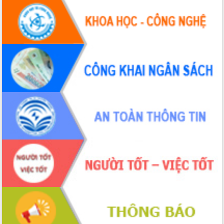
HĐND tỉnh thông qua điều chỉnh Quy
hoạch tỉnh thời kỳ 2021-2030
Hội thảo góp ý hồ sơ điều chỉnh quy
hoạch tỉnh Đắk Lắk thời kỳ 2021-2030,
tầm nhìn đến năm 2050
Nâng cao hiệu quả hoạt động của các
doanh nghiệp nhà nước
Hội nghị triển khai kết nối mạng
truyền số liệu chuyên dùng phục vụ cơ
quan Đảng, Nhà nước
Lễ phát động chuỗi hoạt động chung
tay làm sạch môi trường
Xã Ea Kar bước chuyển mình trong
công tác cải cách hành chính mô hình
mới
UBND tỉnh họp báo định kỳ tháng 4
năm 2026
Hội thảo khoa học “Giải pháp thúc đẩy
phát triển nền kinh tế xanh tại tỉnh
Đắk Lắk”
Tăng cường giám sát, đôn đốc thực