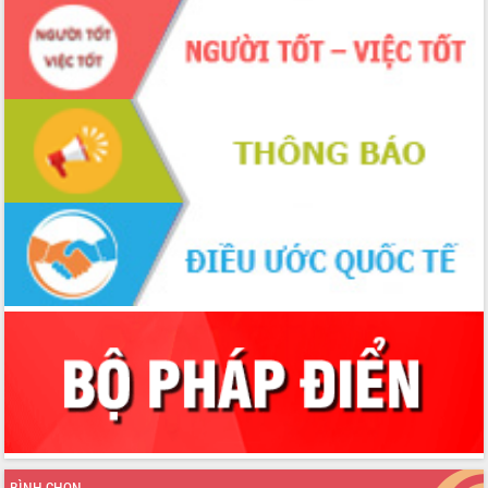
hiện Đề án 06 của Chính phủ
Họp báo thông tin về Hội nghị Công bố
Quy hoạch và Xúc tiến đầu tư tỉnh Đắk
Lắk
Khơi thông điểm nghẽn, đẩy nhanh
giải ngân vốn khắc phục thiên tai
HĐND tỉnh thông qua điều chỉnh Quy
hoạch tỉnh thời kỳ 2021-2030
Hội thảo góp ý hồ sơ điều chỉnh quy
hoạch tỉnh Đắk Lắk thời kỳ 2021-2030,
tầm nhìn đến năm 2050
Nâng cao hiệu quả hoạt động của các
doanh nghiệp nhà nước
Hội nghị triển khai kết nối mạng
truyền số liệu chuyên dùng phục vụ cơ
quan Đảng, Nhà nước
Lễ phát động chuỗi hoạt động chung
tay làm sạch môi trường
Xã Ea Kar bước chuyển mình trong
công tác cải cách hành chính mô hình
BÌNH CHỌN