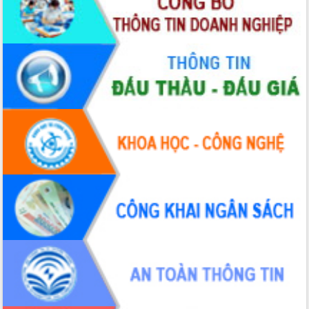
sầu riêng tại Đắk Lắk
Trình diễn nghệ thuật chế biến các
món ăn từ sầu riêng
Đắk Lắk công bố Quy hoạch và xúc
tiến đầu tư tỉnh
Ngành cá ngừ Đắk Lắk chủ động thích
ứng để giữ vững thị trường xuất khẩu
Diễn đàn Kinh tế tư nhân Việt Nam đột
phá cơ chế - Hợp tác công tư
Đề án 06 tạo bước ngoặt đột phá trong
cải cách hành chính tỉnh Đắk Lắk
Kết nối tour, đẩy mạnh chuyển đổi số
để phát triển du lịch Đắk Lắk
Khởi động Dự án Đầu tư xây dựng hạ
tầng kỹ thuật Cụm công nghiệp Tân
Tiến
Gặp mặt các cơ quan báo chí nhân Kỷ
niệm 101 năm Ngày Báo chí Cách
mạng Việt Nam
Đắk Lắk sơ kết 4 năm triển khai thực