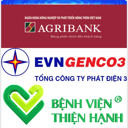
Định vị cà phê Việt Nam như một “di
sản sống” trong dòng chảy toàn cầu
Xây dựng nông thôn mới: Nâng cao đời
sống người dân từ những mô hình thiết
thực
Quyết liệt tháo gỡ vướng mắc, đẩy
nhanh tiến độ các dự án trọng điểm
trong Khu kinh tế Nam Phú Yên
Hòn Yến phát triển du lịch gắn với bảo
tồn biển
Lấy ý kiến điều chỉnh Quy hoạch tỉnh
Đắk Lắk thời kỳ 2021-2030, tầm nhìn
đến năm 2050
Phát động chiến dịch 30 ngày đêm
giải phóng mặt bằng Tuyến đường bộ
ven biển
Đắk Lắk nỗ lực thúc đẩy tăng trưởng
kinh tế từ 10% trở lên trong Quý
II/2026
Đắk Lắk ký kết thỏa thuận hợp tác về