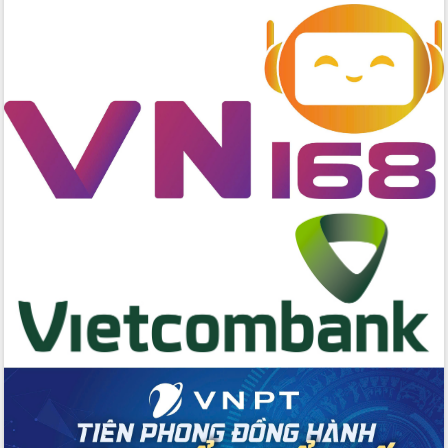
chuyển đổi số giai đoạn 2026 – 2030
với Tập đoàn Bưu chính Viễn thông
Việt Nam
Thứ trưởng Bộ Y tế làm việc với tỉnh
Đắk Lắk về phát triển nhân lực y tế
cho trạm y tế cấp xã
Du lịch Đắk Lắk nâng tầm trải nghiệm
du khách thông qua Hệ thống cơ sở dữ
liệu và Bản đồ số
Tập huấn ứng dụng trí tuệ nhân tạo (AI)
trong thương mại điện tử năm 2026
Đoàn đại biểu Quốc hội tỉnh Đắk Lắk
trao đổi thông tin trước Kỳ họp thứ
nhất, Quốc hội khóa XVI
Quyết liệt cải cách hành chính, khơi
thông nguồn lực phát triển
Nâng cao hiệu lực, hiệu quả HĐND
tỉnh thông qua hiện đại hóa hành chính
Xã Ea Phê gắn cải cách hành chính với
chuyển đổi số
Phó Chủ tịch Thường trực UBND tỉnh