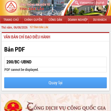
|
Vietnamese
English
TRANG CHỦ
CHÍNH QUYỀN
CÔNG DÂN
DOANH NGHIỆP
DU KHÁCH
Thứ năm, 06/08/2026
HÔNG TIN ĐIỆN TỬ TỈNH ĐẮK LẮK
VĂN BẢN CHỈ ĐẠO ĐIỀU HÀNH
GIỚI THIỆU
LÃNH ĐẠO UBND TỈNH
Bản PDF
TIN TỨC SỰ KIỆN
200/BC-UBND
SỞ, BAN, NGÀNH
PDF cannot be displayed.
UBND CÁC XÃ, PHƯỜNG
Quay lại
THÔNG TIN CHỈ ĐẠO ĐIỀU HÀNH
HỆ THỐNG VĂN BẢN
VĂN BẢN HĐND TỈNH