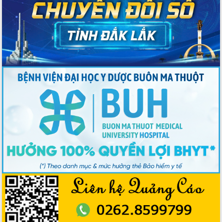
Hồ Thị Nguyên Thảo làm việc tại Trung
tâm Phục vụ hành chính công xã Ea
Phê
Xây dựng nền hành chính số đồng
hành cùng nông dân dân, doanh nghiệp
Giai đoạn 2026-2030, Đắk Lắk phấn
đấu có 77% xã đạt chuẩn nông thôn
mới
Chuyển đổi số 'mở đường' cho nông
nghiệp Đắk Lắk tăng trưởng bứt phá
Triển khai đồng bộ đo đạc, lập hồ sơ
địa chính, hoàn thiện cơ sở dữ liệu đất
đai
Ứng dụng sinh trắc học - Bước tiến
trong hành trình chuyển đổi số tại Đắk
Lắk
Đắk Lắk nâng cao hiệu quả công tác
Đảng từ Sổ tay đảng viên điện tử
Đắk Lắk đẩy mạnh nuôi biển công
nghệ, hướng tới phát triển thủy sản
bền vững