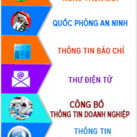
Quy hoạch và Xúc tiến đầu tư tỉnh Đắk
Lắk
Khơi thông điểm nghẽn, đẩy nhanh
giải ngân vốn khắc phục thiên tai
HĐND tỉnh thông qua điều chỉnh Quy
hoạch tỉnh thời kỳ 2021-2030
Hội thảo góp ý hồ sơ điều chỉnh quy
hoạch tỉnh Đắk Lắk thời kỳ 2021-2030,
tầm nhìn đến năm 2050
Nâng cao hiệu quả hoạt động của các
doanh nghiệp nhà nước
Hội nghị triển khai kết nối mạng
truyền số liệu chuyên dùng phục vụ cơ
quan Đảng, Nhà nước
Lễ phát động chuỗi hoạt động chung
tay làm sạch môi trường
Xã Ea Kar bước chuyển mình trong
công tác cải cách hành chính mô hình
mới
UBND tỉnh họp báo định kỳ tháng 4
năm 2026