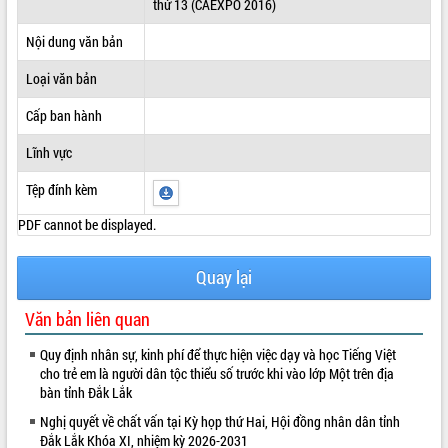
thứ 13 (CAEXPO 2016)
ĐIỂM TIN VĂN BẢN
Nội dung văn bản
QUY HOẠCH - KẾ HOẠCH
Loại văn bản
Cấp ban hành
Lĩnh vực
Tệp đính kèm
PDF cannot be displayed.
Quay lại
Văn bản liên quan
Quy định nhân sự, kinh phí để thực hiện việc dạy và học Tiếng Việt
cho trẻ em là người dân tộc thiểu số trước khi vào lớp Một trên địa
bàn tỉnh Đắk Lắk
Nghị quyết về chất vấn tại Kỳ họp thứ Hai, Hội đồng nhân dân tỉnh
Đắk Lắk Khóa XI, nhiệm kỳ 2026-2031