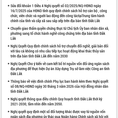
Sửa đổi khoản 1 Điều 4 Nghị quyết số 02/2025/NQ-HĐND ngày
VIDEO
16/7/2025 của HĐND tỉnh quy định chính sách hỗ trợ cán bộ , công
chức, viên chức và người lao động đến công táctạiTrung tâm hành
chính của tỉnh và cấp xã sau sắp xếp trên địa bàn tỉnh Đắk Lắk
Chuyển giao thẩm quyền chứng thực từ Chủ tịch Ủy ban nhân dân xã,
phường sang tổ chức hành nghề công chứng trên địa bàn tỉnh Đắk
Lắk
Nghị Quyết-Quy định chính sách hỗ trợ chuyển đổi nghề, giải bản đối
với tàu cá không có nhu cầu tiếp tục hoạt động khai thác thủy sản
trên địa bàn tỉnh Đắk Lắk đến năm 2030
Khám bệnh, cấp phát thuốc miễn phí
Nghị Quyết-Cho ý kiến về cam kết bố trí nguồn vốn đối ứng ngân sách
và tặng quà người dân xã Cư Pui
địa phương để thực hiện Dự án Xây dựng Trụ sở làm việc Công an tỉnh
Hội nghị UBND tỉnh Đắk Lắk thường kỳ
Đắk Lắk
tháng 7/2026
Thông báo về việc đính chính Phụ lục ban hành kèm theo Nghị quyết
Lễ truy tặng danh hiệu “Bà Mẹ Việt
số 08/NQ-HĐND ngày 30 tháng 3 năm 2026 của Hội đồng nhân dân
Nam Anh hùng” và trao Huân chương
tỉnh Đắk Lắk
Lao động
Nghị quyết thông qua điều chỉnh Quy hoạch tỉnh Đắk Lắk thời kỳ
ALBUM ẢNH
UBND tỉnh Đắk Lắk triển khai nhiệm
2021-2030, tầm nhìn đến năm 2050.
vụ 6 tháng cuối năm 2026
Nghị quyết quy định một số đối tượng khác được vay từ nguồn vốn
Kỳ họp thứ Hai, Hội đồng nhân dân
ngân sách địa phương ủy thác qua Ngân hàng Chính sách xã hội với
tỉnh khóa XI quyết nghị nhiều nội dung