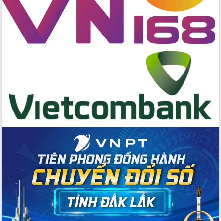
cấp xã
Đắk Lắk phát động hưởng ứng Ngày
Quyền của người tiêu dùng Việt Nam
2026
Đẩy mạnh cải cách hành chính, quyết
tâm đạt được mục tiêu tăng trưởng
hai con số trong năm 2026
Tổ chức trang trọng Lễ hội Đền thờ
Lương Văn Chánh năm 2026
Phó Bí thư Tỉnh ủy Đắk Lắk Đỗ Hữu
Huy giữ chức Bí thư Đảng ủy Ủy Ban
Nhân dân tỉnh
Bệnh án điện tử thúc đẩy chuyển đổi
số y tế tại Đắk Lắk
Chuyển đổi số thư viện: Mở rộng
không gian tri thức trong thời đại số
Đánh giá, rút kinh nghiệm công tác tổ
chức diễn tập trước ngày bầu cử
Chương trình “Gặp gỡ hữu nghị –
Friendship Meeting New Year 2026”