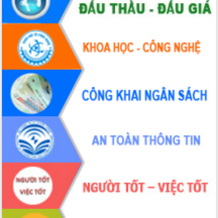
Hội thảo khoa học “Giải pháp thúc đẩy
phát triển nền kinh tế xanh tại tỉnh
Đắk Lắk”
Tăng cường giám sát, đôn đốc thực
hiện nhiệm vụ quản lý tài sản công
hàng tuần
Tháo gỡ những vướng mắc, đẩy mạnh
công tác cải cách thủ tục hành chính
tại Trung tâm Phục vụ hành chính
công tỉnh
Đắk Lắk: Tôn vinh 46 giải pháp tại Hội
thi Sáng tạo Kỹ thuật 2024 - 2025
Đắk Lắk rà soát, điều chỉnh Đề án 190
về phát triển nuôi trồng thủy sản
Phó Chủ tịch UBND tỉnh Đắk Lắk
Trương Công Thái kiểm tra thực địa
Dự án cao tốc Khánh Hòa - Buôn Ma
Thuột
Định vị cà phê Việt Nam như một “di
sản sống” trong dòng chảy toàn cầu