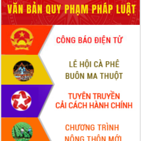
món ăn từ sầu riêng
Đắk Lắk công bố Quy hoạch và xúc
tiến đầu tư tỉnh
Ngành cá ngừ Đắk Lắk chủ động thích
ứng để giữ vững thị trường xuất khẩu
Diễn đàn Kinh tế tư nhân Việt Nam đột
phá cơ chế - Hợp tác công tư
Đề án 06 tạo bước ngoặt đột phá trong
cải cách hành chính tỉnh Đắk Lắk
Kết nối tour, đẩy mạnh chuyển đổi số
để phát triển du lịch Đắk Lắk
Khởi động Dự án Đầu tư xây dựng hạ
tầng kỹ thuật Cụm công nghiệp Tân
Tiến
Gặp mặt các cơ quan báo chí nhân Kỷ
niệm 101 năm Ngày Báo chí Cách
mạng Việt Nam
Đắk Lắk sơ kết 4 năm triển khai thực
hiện Đề án 06 của Chính phủ
Họp báo thông tin về Hội nghị Công bố