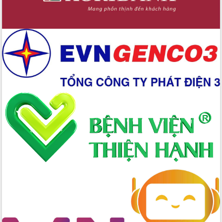
Xây dựng nền hành chính số đồng
hành cùng nông dân dân, doanh nghiệp
Giai đoạn 2026-2030, Đắk Lắk phấn
đấu có 77% xã đạt chuẩn nông thôn
mới
Chuyển đổi số 'mở đường' cho nông
nghiệp Đắk Lắk tăng trưởng bứt phá
Triển khai đồng bộ đo đạc, lập hồ sơ
địa chính, hoàn thiện cơ sở dữ liệu đất
đai
Ứng dụng sinh trắc học - Bước tiến
trong hành trình chuyển đổi số tại Đắk
Lắk
Đắk Lắk nâng cao hiệu quả công tác
Đảng từ Sổ tay đảng viên điện tử
Đắk Lắk đẩy mạnh nuôi biển công
nghệ, hướng tới phát triển thủy sản
bền vững
Tập huấn nâng cao năng lực triển khai
chuyển đổi số cho cán bộ, công chức