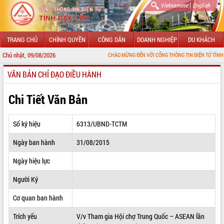
|
Vietnamese
English
TRANG CHỦ
CHÍNH QUYỀN
CÔNG DÂN
DOANH NGHIỆP
DU KHÁCH
Chủ nhật, 09/08/2026
CHÀO MỪNG ĐẾN VỚI CỔNG THÔNG TIN ĐIỆN TỬ TỈNH ĐẮK LẮK
VĂN BẢN CHỈ ĐẠO ĐIỀU HÀNH
GIỚI THIỆU
LÃNH ĐẠO UBND TỈNH
Chi Tiết Văn Bản
TIN TỨC SỰ KIỆN
Số ký hiệu
6313/UBND-TCTM
SỞ, BAN, NGÀNH
Ngày ban hành
31/08/2015
UBND CÁC XÃ, PHƯỜNG
Ngày hiệu lực
THÔNG TIN CHỈ ĐẠO ĐIỀU HÀNH
Người Ký
HỆ THỐNG VĂN BẢN
Cơ quan ban hành
Trích yếu
V/v Tham gia Hội chợ Trung Quốc – ASEAN lần
VĂN BẢN HĐND TỈNH