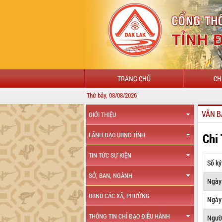
TRANG CHỦ
CH
Thứ bảy, 08/08/2026
VĂN B
GIỚI THIỆU
Chi
LÃNH ĐẠO UBND TỈNH
TIN TỨC SỰ KIỆN
Số ký
SỞ, BAN, NGÀNH
Ngày
UBND CÁC XÃ, PHƯỜNG
Ngày 
THÔNG TIN CHỈ ĐẠO ĐIỀU HÀNH
Ngườ