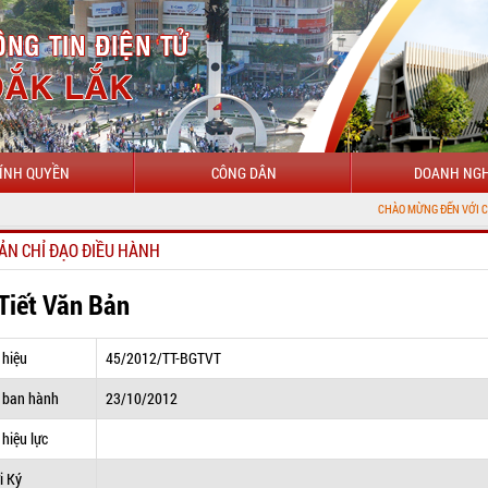
ÍNH QUYỀN
CÔNG DÂN
DOANH NGH
CHÀO MỪNG ĐẾN VỚI CỔNG THÔNG TI
ẢN CHỈ ĐẠO ĐIỀU HÀNH
 Tiết Văn Bản
 hiệu
45/2012/TT-BGTVT
 ban hành
23/10/2012
hiệu lực
i Ký