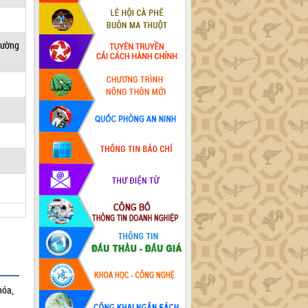
trường
hóa,