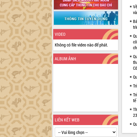
Về
và
Bá
tr
VIDEO
Qu
cô
Không có file video nào để phát.
ch
Qu
ALBUM ẢNH
th
Cô
Qu
Tr
Tr
tế
Th
23
LIÊN KẾT WEB
Qu