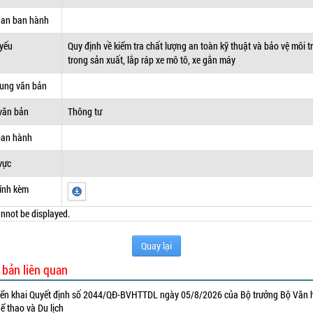
uan ban hành
 yếu
Quy định về kiểm tra chất lượng an toàn kỹ thuật và bảo vệ môi 
trong sản xuất, lắp ráp xe mô tô, xe gắn máy
dung văn bản
văn bản
Thông tư
ban hành
vực
ính kèm
nnot be displayed.
Quay lại
 bản liên quan
iển khai Quyết định số 2044/QĐ-BVHTTDL ngày 05/8/2026 của Bộ trưởng Bộ Văn 
ể thao và Du lịch