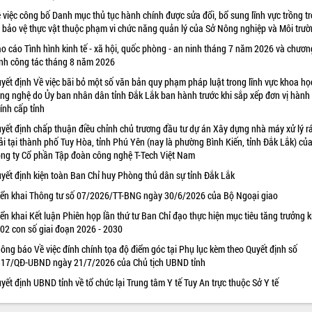
 việc công bố Danh mục thủ tục hành chính được sửa đổi, bổ sung lĩnh vực trồng tr
 bảo vệ thực vật thuộc phạm vi chức năng quản lý của Sở Nông nghiệp và Môi trư
o cáo Tình hình kinh tế - xã hội, quốc phòng - an ninh tháng 7 năm 2026 và chươn
ình công tác tháng 8 năm 2026
yết định Về việc bãi bỏ một số văn bản quy phạm pháp luật trong lĩnh vực khoa họ
ng nghệ do Ủy ban nhân dân tỉnh Đắk Lắk ban hành trước khi sắp xếp đơn vị hành
ính cấp tỉnh
yết định chấp thuận điều chỉnh chủ trương đầu tư dự án Xây dựng nhà máy xử lý r
ải tại thành phố Tuy Hòa, tỉnh Phú Yên (nay là phường Bình Kiến, tỉnh Đắk Lắk) củ
ng ty Cổ phần Tập đoàn công nghệ T-Tech Việt Nam
yết định kiện toàn Ban Chỉ huy Phòng thủ dân sự tỉnh Đắk Lắk
iển khai Thông tư số 07/2026/TT-BNG ngày 30/6/2026 của Bộ Ngoại giao
iển khai Kết luận Phiên họp lần thứ tư Ban Chỉ đạo thực hiện mục tiêu tăng trưởng k
 02 con số giai đoạn 2026 - 2030
ông báo Về việc đính chính tọa độ điểm góc tại Phụ lục kèm theo Quyết định số
17/QĐ-UBND ngày 21/7/2026 của Chủ tịch UBND tỉnh
yết định UBND tỉnh về tổ chức lại Trung tâm Y tế Tuy An trực thuộc Sở Y tế