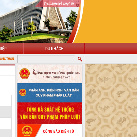
|
Vietnamese
English
IỆP
DU KHÁCH
N ĐIỆN TỬ TỈNH ĐẮK LẮK