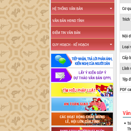
Cơ q
HỆ THỐNG VĂN BẢN
Trích
VĂN BẢN HĐND TỈNH
ĐIỂM TIN VĂN BẢN
Nội 
QUY HOẠCH - KẾ HOẠCH
Loại 
Cấp 
Lĩnh 
Tệp đ
PDF ca
Văn
Tr
Th