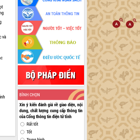
ọt
ờng
g
c và
ác
a
BÌNH CHỌN
inh
Xin ý kiến đánh giá về giao diện, nội
dung, chất lượng cung cấp thông tin
của Cổng thông tin điện tử tỉnh
Rất tốt
Tốt
Trung bình