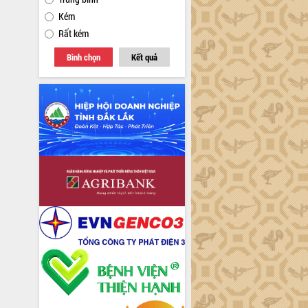
Kém
Rất kém
Bình chọn
Kết quả