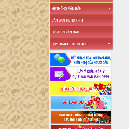
HỆ THỐNG VĂN BẢN
VĂN BẢN HĐND TỈNH
ĐIỂM TIN VĂN BẢN
QUY HOẠCH - KẾ HOẠCH