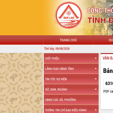
TRANG CHỦ
CH
Thứ bảy, 08/08/2026
CHÀO MỪNG
VĂN B
GIỚI THIỆU
Bản
LÃNH ĐẠO UBND TỈNH
TIN TỨC SỰ KIỆN
631
SỞ, BAN, NGÀNH
PDF ca
UBND CÁC XÃ, PHƯỜNG
THÔNG TIN CHỈ ĐẠO ĐIỀU HÀNH