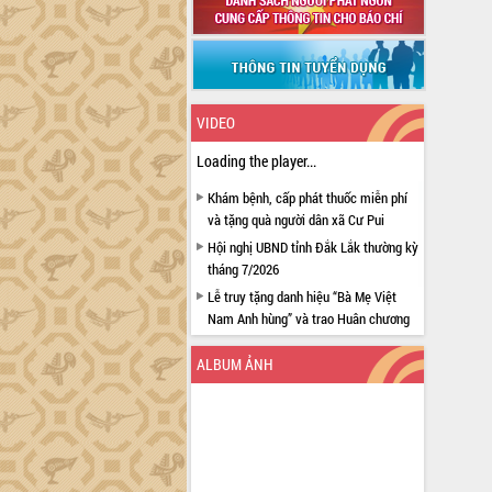
VIDEO
Loading the player...
Khám bệnh, cấp phát thuốc miễn phí
và tặng quà người dân xã Cư Pui
Hội nghị UBND tỉnh Đắk Lắk thường kỳ
tháng 7/2026
Lễ truy tặng danh hiệu “Bà Mẹ Việt
Nam Anh hùng” và trao Huân chương
Lao động
ALBUM ẢNH
UBND tỉnh Đắk Lắk triển khai nhiệm
vụ 6 tháng cuối năm 2026
Kỳ họp thứ Hai, Hội đồng nhân dân
tỉnh khóa XI quyết nghị nhiều nội dung
quan trọng
Bí thư Tỉnh ủy Lương Nguyễn Minh