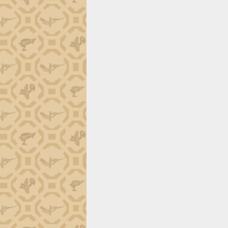
tiến đầu tư tỉnh
Ngành cá ngừ Đắk Lắk chủ động thích
ứng để giữ vững thị trường xuất khẩu
Diễn đàn Kinh tế tư nhân Việt Nam đột
phá cơ chế - Hợp tác công tư
Đề án 06 tạo bước ngoặt đột phá trong
cải cách hành chính tỉnh Đắk Lắk
Kết nối tour, đẩy mạnh chuyển đổi số
để phát triển du lịch Đắk Lắk
Khởi động Dự án Đầu tư xây dựng hạ
tầng kỹ thuật Cụm công nghiệp Tân
Tiến
Gặp mặt các cơ quan báo chí nhân Kỷ
niệm 101 năm Ngày Báo chí Cách
mạng Việt Nam
Đắk Lắk sơ kết 4 năm triển khai thực
hiện Đề án 06 của Chính phủ
Họp báo thông tin về Hội nghị Công bố
Quy hoạch và Xúc tiến đầu tư tỉnh Đắk
Lắk