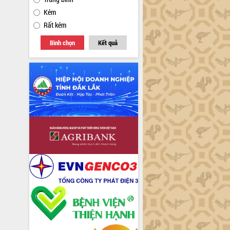
Kém
Rất kém
Bình chọn
Kết quả