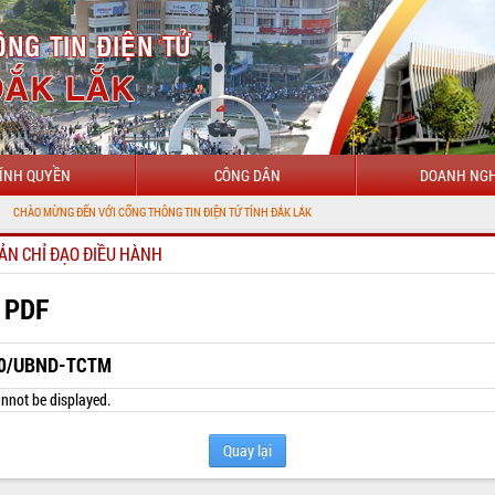
ÍNH QUYỀN
CÔNG DÂN
DOANH NGH
 ĐẾN VỚI CỔNG THÔNG TIN ĐIỆN TỬ TỈNH ĐẮK LẮK
ẢN CHỈ ĐẠO ĐIỀU HÀNH
 PDF
0/UBND-TCTM
nnot be displayed.
Quay lại