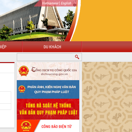
|
Vietnamese
English
IỆP
DU KHÁCH