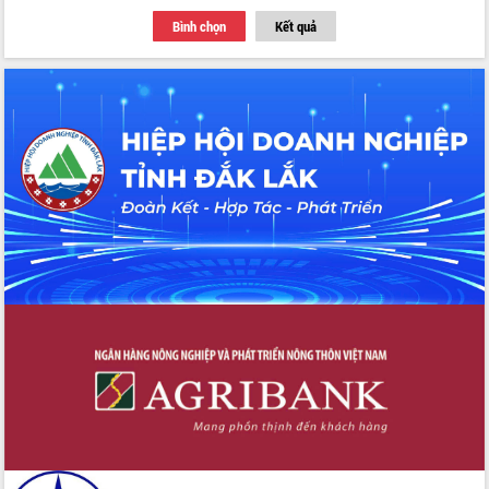
Tập huấn ứng dụng trí tuệ nhân tạo (AI)
Bình chọn
Kết quả
trong thương mại điện tử năm 2026
Đoàn đại biểu Quốc hội tỉnh Đắk Lắk
trao đổi thông tin trước Kỳ họp thứ
nhất, Quốc hội khóa XVI
Quyết liệt cải cách hành chính, khơi
thông nguồn lực phát triển
Nâng cao hiệu lực, hiệu quả HĐND
tỉnh thông qua hiện đại hóa hành chính
Xã Ea Phê gắn cải cách hành chính với
chuyển đổi số
Phó Chủ tịch Thường trực UBND tỉnh
Hồ Thị Nguyên Thảo làm việc tại Trung
tâm Phục vụ hành chính công xã Ea
Phê
Xây dựng nền hành chính số đồng
hành cùng nông dân dân, doanh nghiệp
Giai đoạn 2026-2030, Đắk Lắk phấn
đấu có 77% xã đạt chuẩn nông thôn
mới