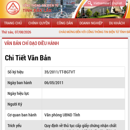
|
Vietnamese
English
TRANG CHỦ
CHÍNH QUYỀN
CÔNG DÂN
DOANH NGHIỆP
DU KHÁCH
Thứ sáu, 07/08/2026
CHÀO MỪNG ĐẾN VỚI CỔNG THÔNG TIN ĐIỆN TỬ TỈNH ĐẮK LẮK
VĂN BẢN CHỈ ĐẠO ĐIỀU HÀNH
GIỚI THIỆU
LÃNH ĐẠO UBND TỈNH
Chi Tiết Văn Bản
TIN TỨC SỰ KIỆN
Số ký hiệu
35/2011/TT-BGTVT
SỞ, BAN, NGÀNH
Ngày ban hành
06/05/2011
UBND CÁC XÃ, PHƯỜNG
Ngày hiệu lực
THÔNG TIN CHỈ ĐẠO ĐIỀU HÀNH
Người Ký
HỆ THỐNG VĂN BẢN
Cơ quan ban hành
Văn phòng UBND Tỉnh
Trích yếu
Quy định về thủ tục cấp giấy chứng nhận chất
VĂN BẢN HĐND TỈNH