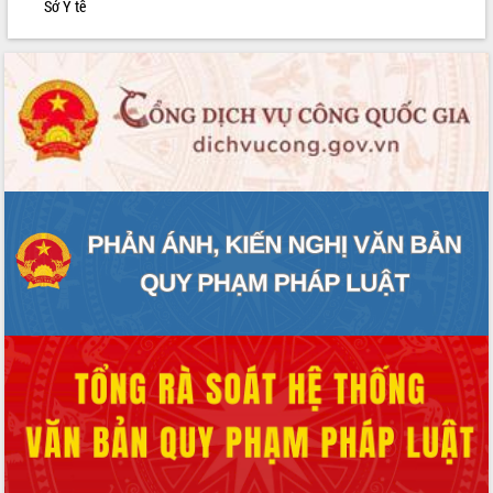
Sở Y tế
phát triển mới
Thường trực HĐND tỉnh Đắk Lắk gặp
mặt Đoàn chuyên gia y tế TP. Hồ Chí
Minh
Lễ truy điệu và an táng hài cốt liệt sĩ
tại Nghĩa trang Liệt sĩ xã Sơn Hòa
Bàn giải pháp tháo gỡ khó khăn trong
xuất khẩu sầu riêng và triển khai quy
định EUDR
Thứ trưởng Bộ Nông nghiệp và Môi
trường Nguyễn Hoàng Hiệp khảo sát
vùng trồng và doanh nghiệp đóng gói
sầu riêng tại Đắk Lắk
Trình diễn nghệ thuật chế biến các
món ăn từ sầu riêng
Đắk Lắk công bố Quy hoạch và xúc
tiến đầu tư tỉnh
Ngành cá ngừ Đắk Lắk chủ động thích
ứng để giữ vững thị trường xuất khẩu
Diễn đàn Kinh tế tư nhân Việt Nam đột