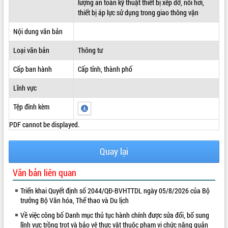
lượng an toàn kỹ thuật thiết bị xếp dỡ, nồi hơi,
thiết bị áp lực sử dụng trong giao thông vận
ĐIỂM TIN VĂN BẢN
Nội dung văn bản
QUY HOẠCH - KẾ HOẠCH
Loại văn bản
Thông tư
Cấp ban hành
Cấp tỉnh, thành phố
Lĩnh vực
Tệp đính kèm
PDF cannot be displayed.
Quay lại
Văn bản liên quan
Triển khai Quyết định số 2044/QĐ-BVHTTDL ngày 05/8/2026 của Bộ
trưởng Bộ Văn hóa, Thể thao và Du lịch
Về việc công bố Danh mục thủ tục hành chính được sửa đổi, bổ sung
lĩnh vực trồng trọt và bảo vệ thực vật thuộc phạm vi chức năng quản