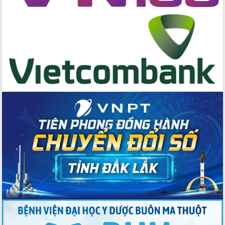
hai con số trong năm 2026
Tổ chức trang trọng Lễ hội Đền thờ
Lương Văn Chánh năm 2026
Phó Bí thư Tỉnh ủy Đắk Lắk Đỗ Hữu
Huy giữ chức Bí thư Đảng ủy Ủy Ban
Nhân dân tỉnh
Bệnh án điện tử thúc đẩy chuyển đổi
số y tế tại Đắk Lắk
Chuyển đổi số thư viện: Mở rộng
không gian tri thức trong thời đại số
Đánh giá, rút kinh nghiệm công tác tổ
chức diễn tập trước ngày bầu cử
Chương trình “Gặp gỡ hữu nghị –
Friendship Meeting New Year 2026”
Bầu cử Quốc hội và HĐND: Cử tri Đắk
Lắk gửi gắm niềm tin, kỳ vọng vào lá
phiếu
Đắk Lắk sẵn sàng các điều kiện cho
Ngày hội bầu cử đại biểu Quốc hội
khóa XVI và HĐND các cấp nhiệm kỳ