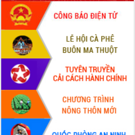
phá cơ chế - Hợp tác công tư
Đề án 06 tạo bước ngoặt đột phá trong
cải cách hành chính tỉnh Đắk Lắk
Kết nối tour, đẩy mạnh chuyển đổi số
để phát triển du lịch Đắk Lắk
Khởi động Dự án Đầu tư xây dựng hạ
tầng kỹ thuật Cụm công nghiệp Tân
Tiến
Gặp mặt các cơ quan báo chí nhân Kỷ
niệm 101 năm Ngày Báo chí Cách
mạng Việt Nam
Đắk Lắk sơ kết 4 năm triển khai thực
hiện Đề án 06 của Chính phủ
Họp báo thông tin về Hội nghị Công bố
Quy hoạch và Xúc tiến đầu tư tỉnh Đắk
Lắk
Khơi thông điểm nghẽn, đẩy nhanh
giải ngân vốn khắc phục thiên tai
HĐND tỉnh thông qua điều chỉnh Quy
hoạch tỉnh thời kỳ 2021-2030