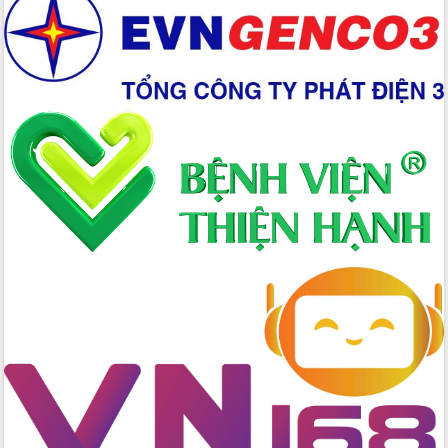
Chuyển đổi số 'mở đường' cho nông
nghiệp Đắk Lắk tăng trưởng bứt phá
Triển khai đồng bộ đo đạc, lập hồ sơ
địa chính, hoàn thiện cơ sở dữ liệu đất
đai
Ứng dụng sinh trắc học - Bước tiến
trong hành trình chuyển đổi số tại Đắk
Lắk
Đắk Lắk nâng cao hiệu quả công tác
Đảng từ Sổ tay đảng viên điện tử
Đắk Lắk đẩy mạnh nuôi biển công
nghệ, hướng tới phát triển thủy sản
bền vững
Tập huấn nâng cao năng lực triển khai
chuyển đổi số cho cán bộ, công chức
cấp xã
Đắk Lắk phát động hưởng ứng Ngày
Quyền của người tiêu dùng Việt Nam
2026
Đẩy mạnh cải cách hành chính, quyết
tâm đạt được mục tiêu tăng trưởng