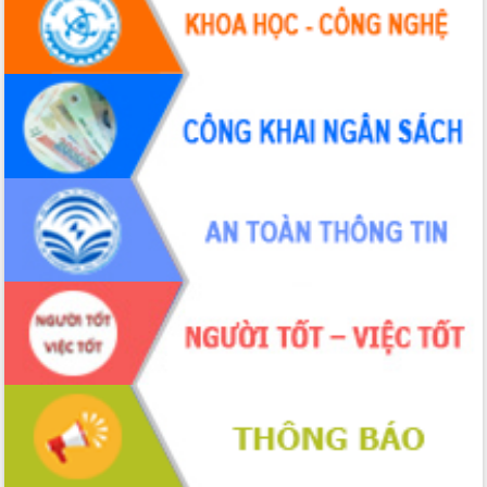
Tháo gỡ những vướng mắc, đẩy mạnh
công tác cải cách thủ tục hành chính
tại Trung tâm Phục vụ hành chính
công tỉnh
Đắk Lắk: Tôn vinh 46 giải pháp tại Hội
thi Sáng tạo Kỹ thuật 2024 - 2025
Đắk Lắk rà soát, điều chỉnh Đề án 190
về phát triển nuôi trồng thủy sản
Phó Chủ tịch UBND tỉnh Đắk Lắk
Trương Công Thái kiểm tra thực địa
Dự án cao tốc Khánh Hòa - Buôn Ma
Thuột
Định vị cà phê Việt Nam như một “di
sản sống” trong dòng chảy toàn cầu
Xây dựng nông thôn mới: Nâng cao đời
sống người dân từ những mô hình thiết
thực
Quyết liệt tháo gỡ vướng mắc, đẩy
nhanh tiến độ các dự án trọng điểm
trong Khu kinh tế Nam Phú Yên