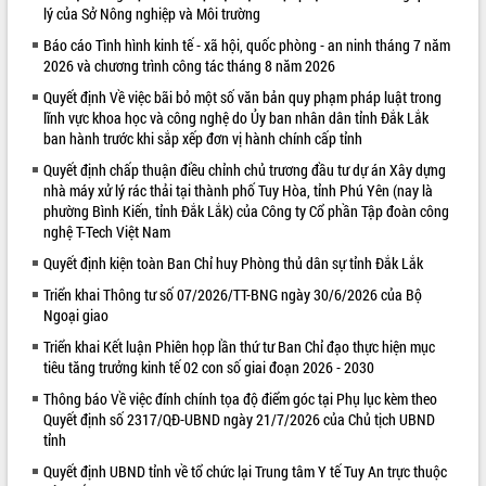
lý của Sở Nông nghiệp và Môi trường
VIDEO
Báo cáo Tình hình kinh tế - xã hội, quốc phòng - an ninh tháng 7 năm
2026 và chương trình công tác tháng 8 năm 2026
Loading the player...
Quyết định Về việc bãi bỏ một số văn bản quy phạm pháp luật trong
Khám bệnh, cấp phát thuốc miễn phí
lĩnh vực khoa học và công nghệ do Ủy ban nhân dân tỉnh Đắk Lắk
và tặng quà người dân xã Cư Pui
ban hành trước khi sắp xếp đơn vị hành chính cấp tỉnh
Hội nghị UBND tỉnh Đắk Lắk thường kỳ
Quyết định chấp thuận điều chỉnh chủ trương đầu tư dự án Xây dựng
tháng 7/2026
nhà máy xử lý rác thải tại thành phố Tuy Hòa, tỉnh Phú Yên (nay là
Lễ truy tặng danh hiệu “Bà Mẹ Việt
phường Bình Kiến, tỉnh Đắk Lắk) của Công ty Cổ phần Tập đoàn công
Nam Anh hùng” và trao Huân chương
nghệ T-Tech Việt Nam
Lao động
Quyết định kiện toàn Ban Chỉ huy Phòng thủ dân sự tỉnh Đắk Lắk
ALBUM ẢNH
UBND tỉnh Đắk Lắk triển khai nhiệm
vụ 6 tháng cuối năm 2026
Triển khai Thông tư số 07/2026/TT-BNG ngày 30/6/2026 của Bộ
Ngoại giao
Kỳ họp thứ Hai, Hội đồng nhân dân
tỉnh khóa XI quyết nghị nhiều nội dung
Triển khai Kết luận Phiên họp lần thứ tư Ban Chỉ đạo thực hiện mục
quan trọng
tiêu tăng trưởng kinh tế 02 con số giai đoạn 2026 - 2030
Bí thư Tỉnh ủy Lương Nguyễn Minh
Thông báo Về việc đính chính tọa độ điểm góc tại Phụ lục kèm theo
Triết thăm, tặng quà người có công với
Quyết định số 2317/QĐ-UBND ngày 21/7/2026 của Chủ tịch UBND
cách mạng
tỉnh
Rà soát, hoàn thiện hệ thống thiết chế
Quyết định UBND tỉnh về tổ chức lại Trung tâm Y tế Tuy An trực thuộc
văn hóa, thể thao đáp ứng yêu cầu
LIÊN KẾT WEB