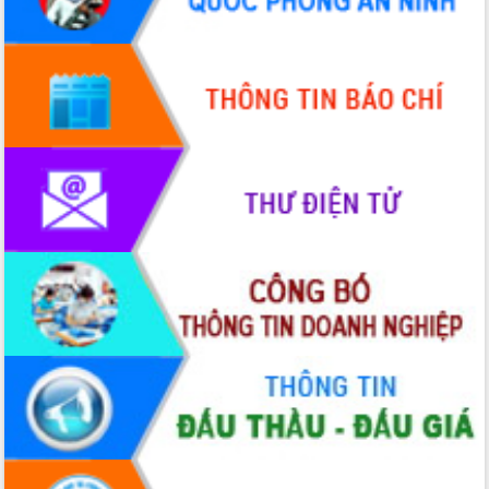
Hội thảo góp ý hồ sơ điều chỉnh quy
hoạch tỉnh Đắk Lắk thời kỳ 2021-2030,
tầm nhìn đến năm 2050
Nâng cao hiệu quả hoạt động của các
doanh nghiệp nhà nước
Hội nghị triển khai kết nối mạng
truyền số liệu chuyên dùng phục vụ cơ
quan Đảng, Nhà nước
Lễ phát động chuỗi hoạt động chung
tay làm sạch môi trường
Xã Ea Kar bước chuyển mình trong
công tác cải cách hành chính mô hình
mới
UBND tỉnh họp báo định kỳ tháng 4
năm 2026
Hội thảo khoa học “Giải pháp thúc đẩy
phát triển nền kinh tế xanh tại tỉnh
Đắk Lắk”
Tăng cường giám sát, đôn đốc thực
hiện nhiệm vụ quản lý tài sản công
hàng tuần