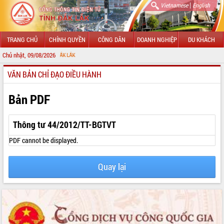
|
Vietnamese
English
TRANG CHỦ
CHÍNH QUYỀN
CÔNG DÂN
DOANH NGHIỆP
DU KHÁCH
Chủ nhật, 09/08/2026
CHÀO M
VĂN BẢN CHỈ ĐẠO ĐIỀU HÀNH
GIỚI THIỆU
LÃNH ĐẠO UBND TỈNH
Bản PDF
TIN TỨC SỰ KIỆN
Thông tư 44/2012/TT-BGTVT
SỞ, BAN, NGÀNH
PDF cannot be displayed.
UBND CÁC XÃ, PHƯỜNG
Quay lại
THÔNG TIN CHỈ ĐẠO ĐIỀU HÀNH
HỆ THỐNG VĂN BẢN
VĂN BẢN HĐND TỈNH