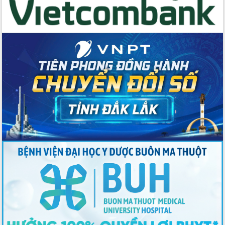
với Tập đoàn Bưu chính Viễn thông
Việt Nam
Thứ trưởng Bộ Y tế làm việc với tỉnh
Đắk Lắk về phát triển nhân lực y tế
cho trạm y tế cấp xã
Du lịch Đắk Lắk nâng tầm trải nghiệm
du khách thông qua Hệ thống cơ sở dữ
liệu và Bản đồ số
Tập huấn ứng dụng trí tuệ nhân tạo (AI)
trong thương mại điện tử năm 2026
Đoàn đại biểu Quốc hội tỉnh Đắk Lắk
trao đổi thông tin trước Kỳ họp thứ
nhất, Quốc hội khóa XVI
Quyết liệt cải cách hành chính, khơi
thông nguồn lực phát triển
Nâng cao hiệu lực, hiệu quả HĐND
tỉnh thông qua hiện đại hóa hành chính
Xã Ea Phê gắn cải cách hành chính với
chuyển đổi số
Phó Chủ tịch Thường trực UBND tỉnh