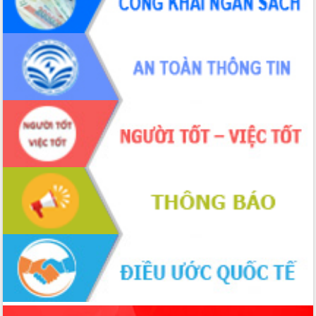
sầu riêng tại Đắk Lắk
Trình diễn nghệ thuật chế biến các
món ăn từ sầu riêng
Đắk Lắk công bố Quy hoạch và xúc
tiến đầu tư tỉnh
Ngành cá ngừ Đắk Lắk chủ động thích
ứng để giữ vững thị trường xuất khẩu
Diễn đàn Kinh tế tư nhân Việt Nam đột
phá cơ chế - Hợp tác công tư
Đề án 06 tạo bước ngoặt đột phá trong
cải cách hành chính tỉnh Đắk Lắk
Kết nối tour, đẩy mạnh chuyển đổi số
để phát triển du lịch Đắk Lắk
Khởi động Dự án Đầu tư xây dựng hạ
tầng kỹ thuật Cụm công nghiệp Tân
Tiến
Gặp mặt các cơ quan báo chí nhân Kỷ
niệm 101 năm Ngày Báo chí Cách
mạng Việt Nam
Đắk Lắk sơ kết 4 năm triển khai thực