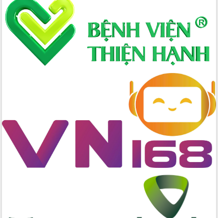
Định vị cà phê Việt Nam như một “di
sản sống” trong dòng chảy toàn cầu
Xây dựng nông thôn mới: Nâng cao đời
sống người dân từ những mô hình thiết
thực
Quyết liệt tháo gỡ vướng mắc, đẩy
nhanh tiến độ các dự án trọng điểm
trong Khu kinh tế Nam Phú Yên
Hòn Yến phát triển du lịch gắn với bảo
tồn biển
Lấy ý kiến điều chỉnh Quy hoạch tỉnh
Đắk Lắk thời kỳ 2021-2030, tầm nhìn
đến năm 2050
Phát động chiến dịch 30 ngày đêm
giải phóng mặt bằng Tuyến đường bộ
ven biển
Đắk Lắk nỗ lực thúc đẩy tăng trưởng
kinh tế từ 10% trở lên trong Quý
II/2026
Đắk Lắk ký kết thỏa thuận hợp tác về
chuyển đổi số giai đoạn 2026 – 2030