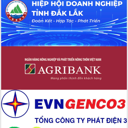
UBND tỉnh họp báo định kỳ tháng 4
năm 2026
Hội thảo khoa học “Giải pháp thúc đẩy
phát triển nền kinh tế xanh tại tỉnh
Đắk Lắk”
Tăng cường giám sát, đôn đốc thực
hiện nhiệm vụ quản lý tài sản công
hàng tuần
Tháo gỡ những vướng mắc, đẩy mạnh
công tác cải cách thủ tục hành chính
tại Trung tâm Phục vụ hành chính
công tỉnh
Đắk Lắk: Tôn vinh 46 giải pháp tại Hội
thi Sáng tạo Kỹ thuật 2024 - 2025
Đắk Lắk rà soát, điều chỉnh Đề án 190
về phát triển nuôi trồng thủy sản
Phó Chủ tịch UBND tỉnh Đắk Lắk
Trương Công Thái kiểm tra thực địa
Dự án cao tốc Khánh Hòa - Buôn Ma
Thuột