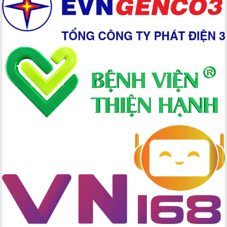
Xây dựng nền hành chính số đồng
hành cùng nông dân dân, doanh nghiệp
Giai đoạn 2026-2030, Đắk Lắk phấn
đấu có 77% xã đạt chuẩn nông thôn
mới
Chuyển đổi số 'mở đường' cho nông
nghiệp Đắk Lắk tăng trưởng bứt phá
Triển khai đồng bộ đo đạc, lập hồ sơ
địa chính, hoàn thiện cơ sở dữ liệu đất
đai
Ứng dụng sinh trắc học - Bước tiến
trong hành trình chuyển đổi số tại Đắk
Lắk
Đắk Lắk nâng cao hiệu quả công tác
Đảng từ Sổ tay đảng viên điện tử
Đắk Lắk đẩy mạnh nuôi biển công
nghệ, hướng tới phát triển thủy sản
bền vững
Tập huấn nâng cao năng lực triển khai
chuyển đổi số cho cán bộ, công chức