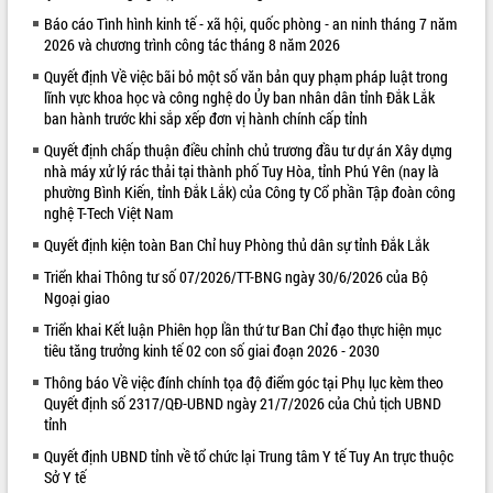
Báo cáo Tình hình kinh tế - xã hội, quốc phòng - an ninh tháng 7 năm
VIDEO
2026 và chương trình công tác tháng 8 năm 2026
Quyết định Về việc bãi bỏ một số văn bản quy phạm pháp luật trong
lĩnh vực khoa học và công nghệ do Ủy ban nhân dân tỉnh Đắk Lắk
ban hành trước khi sắp xếp đơn vị hành chính cấp tỉnh
Quyết định chấp thuận điều chỉnh chủ trương đầu tư dự án Xây dựng
nhà máy xử lý rác thải tại thành phố Tuy Hòa, tỉnh Phú Yên (nay là
phường Bình Kiến, tỉnh Đắk Lắk) của Công ty Cổ phần Tập đoàn công
nghệ T-Tech Việt Nam
Quyết định kiện toàn Ban Chỉ huy Phòng thủ dân sự tỉnh Đắk Lắk
Khám bệnh, cấp phát thuốc miễn phí
và tặng quà người dân xã Cư Pui
Triển khai Thông tư số 07/2026/TT-BNG ngày 30/6/2026 của Bộ
Ngoại giao
Hội nghị UBND tỉnh Đắk Lắk thường kỳ
tháng 7/2026
Triển khai Kết luận Phiên họp lần thứ tư Ban Chỉ đạo thực hiện mục
Lễ truy tặng danh hiệu “Bà Mẹ Việt
tiêu tăng trưởng kinh tế 02 con số giai đoạn 2026 - 2030
Nam Anh hùng” và trao Huân chương
Thông báo Về việc đính chính tọa độ điểm góc tại Phụ lục kèm theo
Lao động
Quyết định số 2317/QĐ-UBND ngày 21/7/2026 của Chủ tịch UBND
ALBUM ẢNH
UBND tỉnh Đắk Lắk triển khai nhiệm
tỉnh
vụ 6 tháng cuối năm 2026
Quyết định UBND tỉnh về tổ chức lại Trung tâm Y tế Tuy An trực thuộc
Kỳ họp thứ Hai, Hội đồng nhân dân
Sở Y tế
tỉnh khóa XI quyết nghị nhiều nội dung