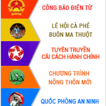
món ăn từ sầu riêng
Đắk Lắk công bố Quy hoạch và xúc
tiến đầu tư tỉnh
Ngành cá ngừ Đắk Lắk chủ động thích
ứng để giữ vững thị trường xuất khẩu
Diễn đàn Kinh tế tư nhân Việt Nam đột
phá cơ chế - Hợp tác công tư
Đề án 06 tạo bước ngoặt đột phá trong
cải cách hành chính tỉnh Đắk Lắk
Kết nối tour, đẩy mạnh chuyển đổi số
để phát triển du lịch Đắk Lắk
Khởi động Dự án Đầu tư xây dựng hạ
tầng kỹ thuật Cụm công nghiệp Tân
Tiến
Gặp mặt các cơ quan báo chí nhân Kỷ
niệm 101 năm Ngày Báo chí Cách
mạng Việt Nam
Đắk Lắk sơ kết 4 năm triển khai thực
hiện Đề án 06 của Chính phủ
Họp báo thông tin về Hội nghị Công bố