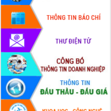
Quy hoạch và Xúc tiến đầu tư tỉnh Đắk
Lắk
Khơi thông điểm nghẽn, đẩy nhanh
giải ngân vốn khắc phục thiên tai
HĐND tỉnh thông qua điều chỉnh Quy
hoạch tỉnh thời kỳ 2021-2030
Hội thảo góp ý hồ sơ điều chỉnh quy
hoạch tỉnh Đắk Lắk thời kỳ 2021-2030,
tầm nhìn đến năm 2050
Nâng cao hiệu quả hoạt động của các
doanh nghiệp nhà nước
Hội nghị triển khai kết nối mạng
truyền số liệu chuyên dùng phục vụ cơ
quan Đảng, Nhà nước
Lễ phát động chuỗi hoạt động chung
tay làm sạch môi trường
Xã Ea Kar bước chuyển mình trong
công tác cải cách hành chính mô hình
mới
UBND tỉnh họp báo định kỳ tháng 4
năm 2026