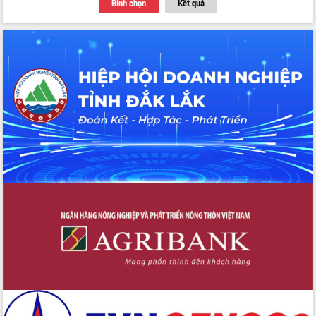
Bình chọn
Kết quả
Thứ trưởng Bộ Y tế làm việc với tỉnh
Đắk Lắk về phát triển nhân lực y tế
cho trạm y tế cấp xã
Du lịch Đắk Lắk nâng tầm trải nghiệm
du khách thông qua Hệ thống cơ sở dữ
liệu và Bản đồ số
Tập huấn ứng dụng trí tuệ nhân tạo (AI)
trong thương mại điện tử năm 2026
Đoàn đại biểu Quốc hội tỉnh Đắk Lắk
trao đổi thông tin trước Kỳ họp thứ
nhất, Quốc hội khóa XVI
Quyết liệt cải cách hành chính, khơi
thông nguồn lực phát triển
Nâng cao hiệu lực, hiệu quả HĐND
tỉnh thông qua hiện đại hóa hành chính
Xã Ea Phê gắn cải cách hành chính với
chuyển đổi số
Phó Chủ tịch Thường trực UBND tỉnh
Hồ Thị Nguyên Thảo làm việc tại Trung
tâm Phục vụ hành chính công xã Ea
Phê