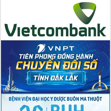
cấp xã
Đắk Lắk phát động hưởng ứng Ngày
Quyền của người tiêu dùng Việt Nam
2026
Đẩy mạnh cải cách hành chính, quyết
tâm đạt được mục tiêu tăng trưởng
hai con số trong năm 2026
Tổ chức trang trọng Lễ hội Đền thờ
Lương Văn Chánh năm 2026
Phó Bí thư Tỉnh ủy Đắk Lắk Đỗ Hữu
Huy giữ chức Bí thư Đảng ủy Ủy Ban
Nhân dân tỉnh
Bệnh án điện tử thúc đẩy chuyển đổi
số y tế tại Đắk Lắk
Chuyển đổi số thư viện: Mở rộng
không gian tri thức trong thời đại số
Đánh giá, rút kinh nghiệm công tác tổ
chức diễn tập trước ngày bầu cử
Chương trình “Gặp gỡ hữu nghị –
Friendship Meeting New Year 2026”