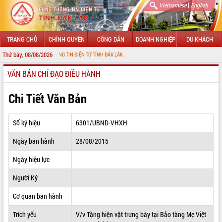
|
Vietnamese
English
TRANG CHỦ
CHÍNH QUYỀN
CÔNG DÂN
DOANH NGHIỆP
DU KHÁCH
Thứ bảy, 08/08/2026
ỚI CỔNG THÔNG TIN ĐIỆN TỬ TỈNH ĐẮK LẮK
VĂN BẢN CHỈ ĐẠO ĐIỀU HÀNH
GIỚI THIỆU
LÃNH ĐẠO UBND TỈNH
Chi Tiết Văn Bản
TIN TỨC SỰ KIỆN
Số ký hiệu
6301/UBND-VHXH
SỞ, BAN, NGÀNH
Ngày ban hành
28/08/2015
UBND CÁC XÃ, PHƯỜNG
Ngày hiệu lực
THÔNG TIN CHỈ ĐẠO ĐIỀU HÀNH
Người Ký
HỆ THỐNG VĂN BẢN
Cơ quan ban hành
Trích yếu
V/v Tặng hiện vật trưng bày tại Bảo tàng Mẹ Việt
VĂN BẢN HĐND TỈNH