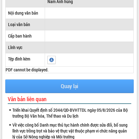
Nam Anh hùng
ĐIỂM TIN VĂN BẢN
Nội dung văn bản
QUY HOẠCH - KẾ HOẠCH
Loại văn bản
Cấp ban hành
Lĩnh vực
Tệp đính kèm
PDF cannot be displayed.
Quay lại
Văn bản liên quan
Triển khai Quyết định số 2044/QĐ-BVHTTDL ngày 05/8/2026 của Bộ
trưởng Bộ Văn hóa, Thể thao và Du lịch
Về việc công bố Danh mục thủ tục hành chính được sửa đổi, bổ sung
lĩnh vực trồng trọt và bảo vệ thực vật thuộc phạm vi chức năng quản
lý của Sở Nông nghiệp và Môi trường