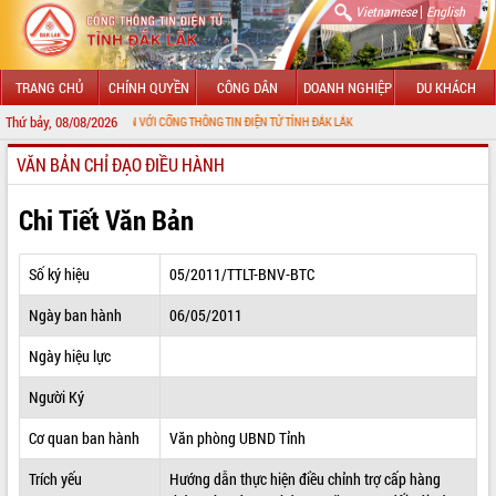
|
Vietnamese
English
TRANG CHỦ
CHÍNH QUYỀN
CÔNG DÂN
DOANH NGHIỆP
DU KHÁCH
Thứ bảy, 08/08/2026
ÀO MỪNG ĐẾN VỚI CỔNG THÔNG TIN ĐIỆN TỬ TỈNH ĐẮK LẮK
VĂN BẢN CHỈ ĐẠO ĐIỀU HÀNH
GIỚI THIỆU
LÃNH ĐẠO UBND TỈNH
Chi Tiết Văn Bản
TIN TỨC SỰ KIỆN
Số ký hiệu
05/2011/TTLT-BNV-BTC
SỞ, BAN, NGÀNH
Ngày ban hành
06/05/2011
UBND CÁC XÃ, PHƯỜNG
Ngày hiệu lực
THÔNG TIN CHỈ ĐẠO ĐIỀU HÀNH
Người Ký
HỆ THỐNG VĂN BẢN
Cơ quan ban hành
Văn phòng UBND Tỉnh
Trích yếu
Hướng dẫn thực hiện điều chỉnh trợ cấp hàng
VĂN BẢN HĐND TỈNH