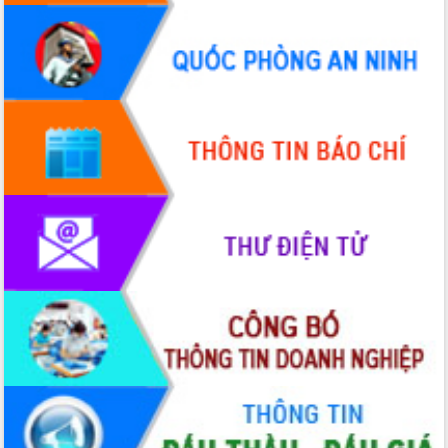
Quy hoạch và Xúc tiến đầu tư tỉnh Đắk
Lắk
Khơi thông điểm nghẽn, đẩy nhanh
giải ngân vốn khắc phục thiên tai
HĐND tỉnh thông qua điều chỉnh Quy
hoạch tỉnh thời kỳ 2021-2030
Hội thảo góp ý hồ sơ điều chỉnh quy
hoạch tỉnh Đắk Lắk thời kỳ 2021-2030,
tầm nhìn đến năm 2050
Nâng cao hiệu quả hoạt động của các
doanh nghiệp nhà nước
Hội nghị triển khai kết nối mạng
truyền số liệu chuyên dùng phục vụ cơ
quan Đảng, Nhà nước
Lễ phát động chuỗi hoạt động chung
tay làm sạch môi trường
Xã Ea Kar bước chuyển mình trong
công tác cải cách hành chính mô hình
mới
UBND tỉnh họp báo định kỳ tháng 4
năm 2026