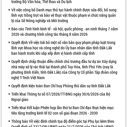
trưởng Bộ Văn hóa, Thể thao và Du lịch
VIDEO
Về việc công bố Danh mục thủ tục hành chính được sửa đổi, bổ sung
lĩnh vực trồng trọt và bảo vệ thực vật thuộc phạm vi chức năng quản
lý của Sở Nông nghiệp và Môi trường
Báo cáo Tình hình kinh tế - xã hội, quốc phòng - an ninh tháng 7 năm
2026 và chương trình công tác tháng 8 năm 2026
Quyết định Về việc bãi bỏ một số văn bản quy phạm pháp luật trong
lĩnh vực khoa học và công nghệ do Ủy ban nhân dân tỉnh Đắk Lắk
ban hành trước khi sắp xếp đơn vị hành chính cấp tỉnh
Quyết định chấp thuận điều chỉnh chủ trương đầu tư dự án Xây dựng
Khám bệnh, cấp phát thuốc miễn phí
nhà máy xử lý rác thải tại thành phố Tuy Hòa, tỉnh Phú Yên (nay là
và tặng quà người dân xã Cư Pui
phường Bình Kiến, tỉnh Đắk Lắk) của Công ty Cổ phần Tập đoàn công
Hội nghị UBND tỉnh Đắk Lắk thường kỳ
nghệ T-Tech Việt Nam
tháng 7/2026
Quyết định kiện toàn Ban Chỉ huy Phòng thủ dân sự tỉnh Đắk Lắk
Lễ truy tặng danh hiệu “Bà Mẹ Việt
Triển khai Thông tư số 07/2026/TT-BNG ngày 30/6/2026 của Bộ
Nam Anh hùng” và trao Huân chương
Ngoại giao
Lao động
ALBUM ẢNH
Triển khai Kết luận Phiên họp lần thứ tư Ban Chỉ đạo thực hiện mục
UBND tỉnh Đắk Lắk triển khai nhiệm
tiêu tăng trưởng kinh tế 02 con số giai đoạn 2026 - 2030
vụ 6 tháng cuối năm 2026
Kỳ họp thứ Hai, Hội đồng nhân dân
Thông báo Về việc đính chính tọa độ điểm góc tại Phụ lục kèm theo
tỉnh khóa XI quyết nghị nhiều nội dung
Quyết định số 2317/QĐ-UBND ngày 21/7/2026 của Chủ tịch UBND