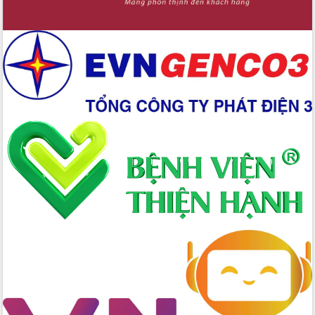
Xây dựng nền hành chính số đồng
hành cùng nông dân dân, doanh nghiệp
Giai đoạn 2026-2030, Đắk Lắk phấn
đấu có 77% xã đạt chuẩn nông thôn
mới
Chuyển đổi số 'mở đường' cho nông
nghiệp Đắk Lắk tăng trưởng bứt phá
Triển khai đồng bộ đo đạc, lập hồ sơ
địa chính, hoàn thiện cơ sở dữ liệu đất
đai
Ứng dụng sinh trắc học - Bước tiến
trong hành trình chuyển đổi số tại Đắk
Lắk
Đắk Lắk nâng cao hiệu quả công tác
Đảng từ Sổ tay đảng viên điện tử
Đắk Lắk đẩy mạnh nuôi biển công
nghệ, hướng tới phát triển thủy sản
bền vững
Tập huấn nâng cao năng lực triển khai
chuyển đổi số cho cán bộ, công chức