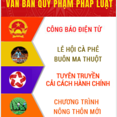
món ăn từ sầu riêng
Đắk Lắk công bố Quy hoạch và xúc
tiến đầu tư tỉnh
Ngành cá ngừ Đắk Lắk chủ động thích
ứng để giữ vững thị trường xuất khẩu
Diễn đàn Kinh tế tư nhân Việt Nam đột
phá cơ chế - Hợp tác công tư
Đề án 06 tạo bước ngoặt đột phá trong
cải cách hành chính tỉnh Đắk Lắk
Kết nối tour, đẩy mạnh chuyển đổi số
để phát triển du lịch Đắk Lắk
Khởi động Dự án Đầu tư xây dựng hạ
tầng kỹ thuật Cụm công nghiệp Tân
Tiến
Gặp mặt các cơ quan báo chí nhân Kỷ
niệm 101 năm Ngày Báo chí Cách
mạng Việt Nam
Đắk Lắk sơ kết 4 năm triển khai thực
hiện Đề án 06 của Chính phủ
Họp báo thông tin về Hội nghị Công bố