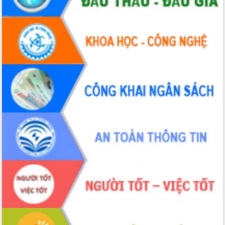
Hội thảo khoa học “Giải pháp thúc đẩy
phát triển nền kinh tế xanh tại tỉnh
Đắk Lắk”
Tăng cường giám sát, đôn đốc thực
hiện nhiệm vụ quản lý tài sản công
hàng tuần
Tháo gỡ những vướng mắc, đẩy mạnh
công tác cải cách thủ tục hành chính
tại Trung tâm Phục vụ hành chính
công tỉnh
Đắk Lắk: Tôn vinh 46 giải pháp tại Hội
thi Sáng tạo Kỹ thuật 2024 - 2025
Đắk Lắk rà soát, điều chỉnh Đề án 190
về phát triển nuôi trồng thủy sản
Phó Chủ tịch UBND tỉnh Đắk Lắk
Trương Công Thái kiểm tra thực địa
Dự án cao tốc Khánh Hòa - Buôn Ma
Thuột
Định vị cà phê Việt Nam như một “di
sản sống” trong dòng chảy toàn cầu