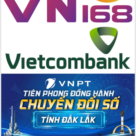
cấp xã
Đắk Lắk phát động hưởng ứng Ngày
Quyền của người tiêu dùng Việt Nam
2026
Đẩy mạnh cải cách hành chính, quyết
tâm đạt được mục tiêu tăng trưởng
hai con số trong năm 2026
Tổ chức trang trọng Lễ hội Đền thờ
Lương Văn Chánh năm 2026
Phó Bí thư Tỉnh ủy Đắk Lắk Đỗ Hữu
Huy giữ chức Bí thư Đảng ủy Ủy Ban
Nhân dân tỉnh
Bệnh án điện tử thúc đẩy chuyển đổi
số y tế tại Đắk Lắk
Chuyển đổi số thư viện: Mở rộng
không gian tri thức trong thời đại số
Đánh giá, rút kinh nghiệm công tác tổ
chức diễn tập trước ngày bầu cử
Chương trình “Gặp gỡ hữu nghị –
Friendship Meeting New Year 2026”