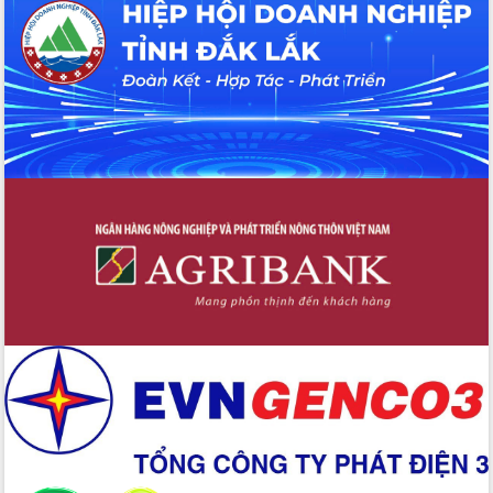
UBND tỉnh họp báo định kỳ tháng 4
năm 2026
Hội thảo khoa học “Giải pháp thúc đẩy
phát triển nền kinh tế xanh tại tỉnh
Đắk Lắk”
Tăng cường giám sát, đôn đốc thực
hiện nhiệm vụ quản lý tài sản công
hàng tuần
Tháo gỡ những vướng mắc, đẩy mạnh
công tác cải cách thủ tục hành chính
tại Trung tâm Phục vụ hành chính
công tỉnh
Đắk Lắk: Tôn vinh 46 giải pháp tại Hội
thi Sáng tạo Kỹ thuật 2024 - 2025
Đắk Lắk rà soát, điều chỉnh Đề án 190
về phát triển nuôi trồng thủy sản
Phó Chủ tịch UBND tỉnh Đắk Lắk
Trương Công Thái kiểm tra thực địa
Dự án cao tốc Khánh Hòa - Buôn Ma
Thuột