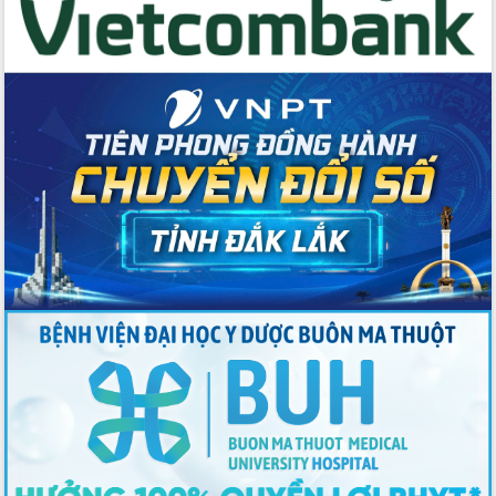
với Tập đoàn Bưu chính Viễn thông
Việt Nam
Thứ trưởng Bộ Y tế làm việc với tỉnh
Đắk Lắk về phát triển nhân lực y tế
cho trạm y tế cấp xã
Du lịch Đắk Lắk nâng tầm trải nghiệm
du khách thông qua Hệ thống cơ sở dữ
liệu và Bản đồ số
Tập huấn ứng dụng trí tuệ nhân tạo (AI)
trong thương mại điện tử năm 2026
Đoàn đại biểu Quốc hội tỉnh Đắk Lắk
trao đổi thông tin trước Kỳ họp thứ
nhất, Quốc hội khóa XVI
Quyết liệt cải cách hành chính, khơi
thông nguồn lực phát triển
Nâng cao hiệu lực, hiệu quả HĐND
tỉnh thông qua hiện đại hóa hành chính
Xã Ea Phê gắn cải cách hành chính với
chuyển đổi số
Phó Chủ tịch Thường trực UBND tỉnh