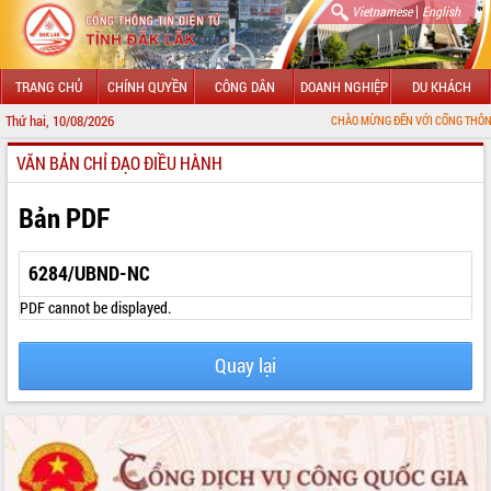
|
Vietnamese
English
TRANG CHỦ
CHÍNH QUYỀN
CÔNG DÂN
DOANH NGHIỆP
DU KHÁCH
Thứ hai, 10/08/2026
CHÀO MỪNG ĐẾN VỚI CỔNG THÔNG TIN ĐIỆN T
VĂN BẢN CHỈ ĐẠO ĐIỀU HÀNH
GIỚI THIỆU
LÃNH ĐẠO UBND TỈNH
Bản PDF
TIN TỨC SỰ KIỆN
6284/UBND-NC
SỞ, BAN, NGÀNH
PDF cannot be displayed.
UBND CÁC XÃ, PHƯỜNG
Quay lại
THÔNG TIN CHỈ ĐẠO ĐIỀU HÀNH
HỆ THỐNG VĂN BẢN
VĂN BẢN HĐND TỈNH