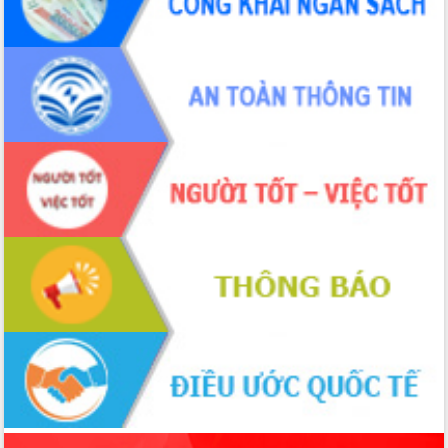
sầu riêng tại Đắk Lắk
Trình diễn nghệ thuật chế biến các
món ăn từ sầu riêng
Đắk Lắk công bố Quy hoạch và xúc
tiến đầu tư tỉnh
Ngành cá ngừ Đắk Lắk chủ động thích
ứng để giữ vững thị trường xuất khẩu
Diễn đàn Kinh tế tư nhân Việt Nam đột
phá cơ chế - Hợp tác công tư
Đề án 06 tạo bước ngoặt đột phá trong
cải cách hành chính tỉnh Đắk Lắk
Kết nối tour, đẩy mạnh chuyển đổi số
để phát triển du lịch Đắk Lắk
Khởi động Dự án Đầu tư xây dựng hạ
tầng kỹ thuật Cụm công nghiệp Tân
Tiến
Gặp mặt các cơ quan báo chí nhân Kỷ
niệm 101 năm Ngày Báo chí Cách
mạng Việt Nam
Đắk Lắk sơ kết 4 năm triển khai thực