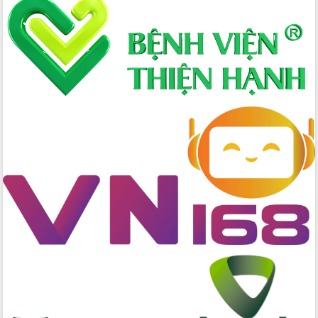
Định vị cà phê Việt Nam như một “di
sản sống” trong dòng chảy toàn cầu
Xây dựng nông thôn mới: Nâng cao đời
sống người dân từ những mô hình thiết
thực
Quyết liệt tháo gỡ vướng mắc, đẩy
nhanh tiến độ các dự án trọng điểm
trong Khu kinh tế Nam Phú Yên
Hòn Yến phát triển du lịch gắn với bảo
tồn biển
Lấy ý kiến điều chỉnh Quy hoạch tỉnh
Đắk Lắk thời kỳ 2021-2030, tầm nhìn
đến năm 2050
Phát động chiến dịch 30 ngày đêm
giải phóng mặt bằng Tuyến đường bộ
ven biển
Đắk Lắk nỗ lực thúc đẩy tăng trưởng
kinh tế từ 10% trở lên trong Quý
II/2026
Đắk Lắk ký kết thỏa thuận hợp tác về
chuyển đổi số giai đoạn 2026 – 2030