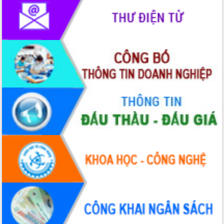
Quy hoạch và Xúc tiến đầu tư tỉnh Đắk
Lắk
Khơi thông điểm nghẽn, đẩy nhanh
giải ngân vốn khắc phục thiên tai
HĐND tỉnh thông qua điều chỉnh Quy
hoạch tỉnh thời kỳ 2021-2030
Hội thảo góp ý hồ sơ điều chỉnh quy
hoạch tỉnh Đắk Lắk thời kỳ 2021-2030,
tầm nhìn đến năm 2050
Nâng cao hiệu quả hoạt động của các
doanh nghiệp nhà nước
Hội nghị triển khai kết nối mạng
truyền số liệu chuyên dùng phục vụ cơ
quan Đảng, Nhà nước
Lễ phát động chuỗi hoạt động chung
tay làm sạch môi trường
Xã Ea Kar bước chuyển mình trong
công tác cải cách hành chính mô hình
mới
UBND tỉnh họp báo định kỳ tháng 4
năm 2026