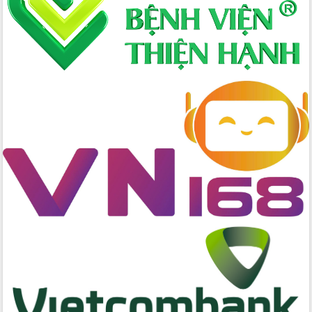
Xây dựng nền hành chính số đồng
hành cùng nông dân dân, doanh nghiệp
Giai đoạn 2026-2030, Đắk Lắk phấn
đấu có 77% xã đạt chuẩn nông thôn
mới
Chuyển đổi số 'mở đường' cho nông
nghiệp Đắk Lắk tăng trưởng bứt phá
Triển khai đồng bộ đo đạc, lập hồ sơ
địa chính, hoàn thiện cơ sở dữ liệu đất
đai
Ứng dụng sinh trắc học - Bước tiến
trong hành trình chuyển đổi số tại Đắk
Lắk
Đắk Lắk nâng cao hiệu quả công tác
Đảng từ Sổ tay đảng viên điện tử
Đắk Lắk đẩy mạnh nuôi biển công
nghệ, hướng tới phát triển thủy sản
bền vững
Tập huấn nâng cao năng lực triển khai
chuyển đổi số cho cán bộ, công chức