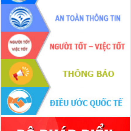
Hội thảo khoa học “Giải pháp thúc đẩy
phát triển nền kinh tế xanh tại tỉnh
Đắk Lắk”
Tăng cường giám sát, đôn đốc thực
hiện nhiệm vụ quản lý tài sản công
hàng tuần
Tháo gỡ những vướng mắc, đẩy mạnh
công tác cải cách thủ tục hành chính
tại Trung tâm Phục vụ hành chính
công tỉnh
Đắk Lắk: Tôn vinh 46 giải pháp tại Hội
thi Sáng tạo Kỹ thuật 2024 - 2025
Đắk Lắk rà soát, điều chỉnh Đề án 190
về phát triển nuôi trồng thủy sản
Phó Chủ tịch UBND tỉnh Đắk Lắk
Trương Công Thái kiểm tra thực địa
Dự án cao tốc Khánh Hòa - Buôn Ma
Thuột
Định vị cà phê Việt Nam như một “di
sản sống” trong dòng chảy toàn cầu