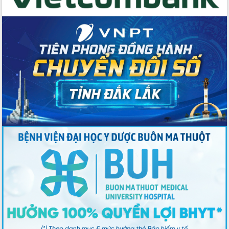
cấp xã
Đắk Lắk phát động hưởng ứng Ngày
Quyền của người tiêu dùng Việt Nam
2026
Đẩy mạnh cải cách hành chính, quyết
tâm đạt được mục tiêu tăng trưởng
hai con số trong năm 2026
Tổ chức trang trọng Lễ hội Đền thờ
Lương Văn Chánh năm 2026
Phó Bí thư Tỉnh ủy Đắk Lắk Đỗ Hữu
Huy giữ chức Bí thư Đảng ủy Ủy Ban
Nhân dân tỉnh
Bệnh án điện tử thúc đẩy chuyển đổi
số y tế tại Đắk Lắk
Chuyển đổi số thư viện: Mở rộng
không gian tri thức trong thời đại số
Đánh giá, rút kinh nghiệm công tác tổ
chức diễn tập trước ngày bầu cử
Chương trình “Gặp gỡ hữu nghị –
Friendship Meeting New Year 2026”