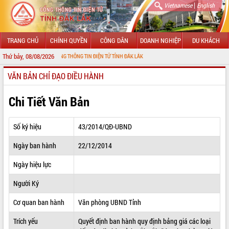
|
Vietnamese
English
TRANG CHỦ
CHÍNH QUYỀN
CÔNG DÂN
DOANH NGHIỆP
DU KHÁCH
Thứ bảy, 08/08/2026
 ĐẾN VỚI CỔNG THÔNG TIN ĐIỆN TỬ TỈNH ĐẮK LẮK
VĂN BẢN CHỈ ĐẠO ĐIỀU HÀNH
GIỚI THIỆU
LÃNH ĐẠO UBND TỈNH
Chi Tiết Văn Bản
TIN TỨC SỰ KIỆN
Số ký hiệu
43/2014/QĐ-UBND
SỞ, BAN, NGÀNH
Ngày ban hành
22/12/2014
UBND CÁC XÃ, PHƯỜNG
Ngày hiệu lực
THÔNG TIN CHỈ ĐẠO ĐIỀU HÀNH
Người Ký
HỆ THỐNG VĂN BẢN
Cơ quan ban hành
Văn phòng UBND Tỉnh
Trích yếu
Quyết định ban hành quy định bảng giá các loại
VĂN BẢN HĐND TỈNH