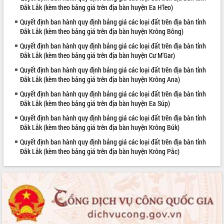
Đắk Lắk (kèm theo bảng giá trên địa bàn huyện Ea H'leo)
VIDEO
Quyết định ban hành quy định bảng giá các loại đất trên địa bàn tỉnh
Đắk Lắk (kèm theo bảng giá trên địa bàn huyện Krông Bông)
Quyết định ban hành quy định bảng giá các loại đất trên địa bàn tỉnh
Đắk Lắk (kèm theo bảng giá trên địa bàn huyện Cư M'Gar)
Quyết định ban hành quy định bảng giá các loại đất trên địa bàn tỉnh
Đắk Lắk (kèm theo bảng giá trên địa bàn huyện Krông Ana)
Quyết định ban hành quy định bảng giá các loại đất trên địa bàn tỉnh
Đắk Lắk (kèm theo bảng giá trên địa bàn huyện Ea Súp)
Khám bệnh, cấp phát thuốc miễn phí
Quyết định ban hành quy định bảng giá các loại đất trên địa bàn tỉnh
và tặng quà người dân xã Cư Pui
Đắk Lắk (kèm theo bảng giá trên địa bàn huyện Krông Búk)
Hội nghị UBND tỉnh Đắk Lắk thường kỳ
Quyết định ban hành quy định bảng giá các loại đất trên địa bàn tỉnh
tháng 7/2026
Đắk Lắk (kèm theo bảng giá trên địa bàn huyện Krông Pắc)
Lễ truy tặng danh hiệu “Bà Mẹ Việt
Nam Anh hùng” và trao Huân chương
Lao động
ALBUM ẢNH
UBND tỉnh Đắk Lắk triển khai nhiệm
vụ 6 tháng cuối năm 2026
Kỳ họp thứ Hai, Hội đồng nhân dân
tỉnh khóa XI quyết nghị nhiều nội dung