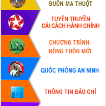
món ăn từ sầu riêng
Đắk Lắk công bố Quy hoạch và xúc
tiến đầu tư tỉnh
Ngành cá ngừ Đắk Lắk chủ động thích
ứng để giữ vững thị trường xuất khẩu
Diễn đàn Kinh tế tư nhân Việt Nam đột
phá cơ chế - Hợp tác công tư
Đề án 06 tạo bước ngoặt đột phá trong
cải cách hành chính tỉnh Đắk Lắk
Kết nối tour, đẩy mạnh chuyển đổi số
để phát triển du lịch Đắk Lắk
Khởi động Dự án Đầu tư xây dựng hạ
tầng kỹ thuật Cụm công nghiệp Tân
Tiến
Gặp mặt các cơ quan báo chí nhân Kỷ
niệm 101 năm Ngày Báo chí Cách
mạng Việt Nam
Đắk Lắk sơ kết 4 năm triển khai thực
hiện Đề án 06 của Chính phủ
Họp báo thông tin về Hội nghị Công bố