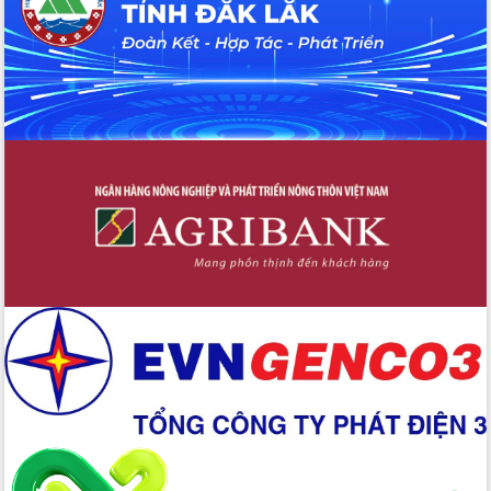
Thứ trưởng Bộ Y tế làm việc với tỉnh
Đắk Lắk về phát triển nhân lực y tế
cho trạm y tế cấp xã
Du lịch Đắk Lắk nâng tầm trải nghiệm
du khách thông qua Hệ thống cơ sở dữ
liệu và Bản đồ số
Tập huấn ứng dụng trí tuệ nhân tạo (AI)
trong thương mại điện tử năm 2026
Đoàn đại biểu Quốc hội tỉnh Đắk Lắk
trao đổi thông tin trước Kỳ họp thứ
nhất, Quốc hội khóa XVI
Quyết liệt cải cách hành chính, khơi
thông nguồn lực phát triển
Nâng cao hiệu lực, hiệu quả HĐND
tỉnh thông qua hiện đại hóa hành chính
Xã Ea Phê gắn cải cách hành chính với
chuyển đổi số
Phó Chủ tịch Thường trực UBND tỉnh
Hồ Thị Nguyên Thảo làm việc tại Trung
tâm Phục vụ hành chính công xã Ea
Phê