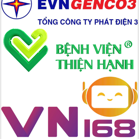
Chuyển đổi số 'mở đường' cho nông
nghiệp Đắk Lắk tăng trưởng bứt phá
Triển khai đồng bộ đo đạc, lập hồ sơ
địa chính, hoàn thiện cơ sở dữ liệu đất
đai
Ứng dụng sinh trắc học - Bước tiến
trong hành trình chuyển đổi số tại Đắk
Lắk
Đắk Lắk nâng cao hiệu quả công tác
Đảng từ Sổ tay đảng viên điện tử
Đắk Lắk đẩy mạnh nuôi biển công
nghệ, hướng tới phát triển thủy sản
bền vững
Tập huấn nâng cao năng lực triển khai
chuyển đổi số cho cán bộ, công chức
cấp xã
Đắk Lắk phát động hưởng ứng Ngày
Quyền của người tiêu dùng Việt Nam
2026
Đẩy mạnh cải cách hành chính, quyết
tâm đạt được mục tiêu tăng trưởng