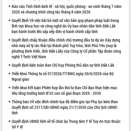
Báo cáo Tình hình kinh tế - xã hội, quốc phòng - an ninh tháng 7 năm
VIDEO
2026 và chương trình công tác tháng 8 năm 2026
Loading the player...
Quyết định Về việc bãi bỏ một số văn bản quy phạm pháp luật trong
lĩnh vực khoa học và công nghệ do Ủy ban nhân dân tỉnh Đắk Lắk
Khám bệnh, cấp phát thuốc miễn phí
ban hành trước khi sắp xếp đơn vị hành chính cấp tỉnh
và tặng quà người dân xã Cư Pui
Quyết định chấp thuận điều chỉnh chủ trương đầu tư dự án Xây dựng
Hội nghị UBND tỉnh Đắk Lắk thường kỳ
nhà máy xử lý rác thải tại thành phố Tuy Hòa, tỉnh Phú Yên (nay là
tháng 7/2026
phường Bình Kiến, tỉnh Đắk Lắk) của Công ty Cổ phần Tập đoàn công
Lễ truy tặng danh hiệu “Bà Mẹ Việt
nghệ T-Tech Việt Nam
Nam Anh hùng” và trao Huân chương
Quyết định kiện toàn Ban Chỉ huy Phòng thủ dân sự tỉnh Đắk Lắk
Lao động
ALBUM ẢNH
UBND tỉnh Đắk Lắk triển khai nhiệm
Triển khai Thông tư số 07/2026/TT-BNG ngày 30/6/2026 của Bộ
Ngoại giao
vụ 6 tháng cuối năm 2026
Kỳ họp thứ Hai, Hội đồng nhân dân
Triển khai Kết luận Phiên họp lần thứ tư Ban Chỉ đạo thực hiện mục
tỉnh khóa XI quyết nghị nhiều nội dung
tiêu tăng trưởng kinh tế 02 con số giai đoạn 2026 - 2030
quan trọng
Thông báo Về việc đính chính tọa độ điểm góc tại Phụ lục kèm theo
Bí thư Tỉnh ủy Lương Nguyễn Minh
Quyết định số 2317/QĐ-UBND ngày 21/7/2026 của Chủ tịch UBND
Triết thăm, tặng quà người có công với
tỉnh
cách mạng
Quyết định UBND tỉnh về tổ chức lại Trung tâm Y tế Tuy An trực thuộc
Rà soát, hoàn thiện hệ thống thiết chế
Sở Y tế
văn hóa, thể thao đáp ứng yêu cầu
LIÊN KẾT WEB