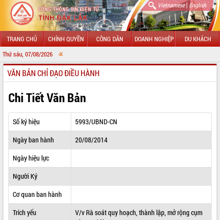
|
Vietnamese
English
TRANG CHỦ
CHÍNH QUYỀN
CÔNG DÂN
DOANH NGHIỆP
DU KHÁCH
Thứ sáu, 07/08/2026
CHÀO MỪNG Đ
VĂN BẢN CHỈ ĐẠO ĐIỀU HÀNH
GIỚI THIỆU
LÃNH ĐẠO UBND TỈNH
Chi Tiết Văn Bản
TIN TỨC SỰ KIỆN
Số ký hiệu
5993/UBND-CN
SỞ, BAN, NGÀNH
Ngày ban hành
20/08/2014
UBND CÁC XÃ, PHƯỜNG
Ngày hiệu lực
THÔNG TIN CHỈ ĐẠO ĐIỀU HÀNH
Người Ký
HỆ THỐNG VĂN BẢN
Cơ quan ban hành
Trích yếu
V/v Rà soát quy hoạch, thành lập, mở rộng cụm
VĂN BẢN HĐND TỈNH