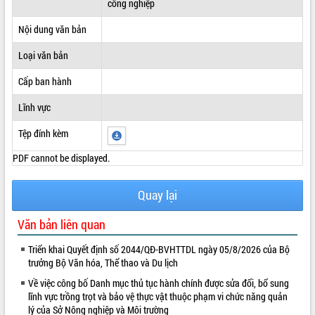
công nghiệp
ĐIỂM TIN VĂN BẢN
Nội dung văn bản
QUY HOẠCH - KẾ HOẠCH
Loại văn bản
Cấp ban hành
Lĩnh vực
Tệp đính kèm
PDF cannot be displayed.
Quay lại
Văn bản liên quan
Triển khai Quyết định số 2044/QĐ-BVHTTDL ngày 05/8/2026 của Bộ
trưởng Bộ Văn hóa, Thể thao và Du lịch
Về việc công bố Danh mục thủ tục hành chính được sửa đổi, bổ sung
lĩnh vực trồng trọt và bảo vệ thực vật thuộc phạm vi chức năng quản
lý của Sở Nông nghiệp và Môi trường