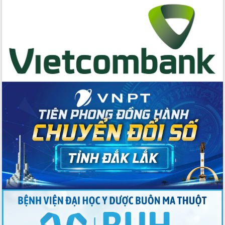
hai con số trong năm 2026
Tổ chức trang trọng Lễ hội Đền thờ
Lương Văn Chánh năm 2026
Phó Bí thư Tỉnh ủy Đắk Lắk Đỗ Hữu
Huy giữ chức Bí thư Đảng ủy Ủy Ban
Nhân dân tỉnh
Bệnh án điện tử thúc đẩy chuyển đổi
số y tế tại Đắk Lắk
Chuyển đổi số thư viện: Mở rộng
không gian tri thức trong thời đại số
Đánh giá, rút kinh nghiệm công tác tổ
chức diễn tập trước ngày bầu cử
Chương trình “Gặp gỡ hữu nghị –
Friendship Meeting New Year 2026”
Bầu cử Quốc hội và HĐND: Cử tri Đắk
Lắk gửi gắm niềm tin, kỳ vọng vào lá
phiếu
Đắk Lắk sẵn sàng các điều kiện cho
Ngày hội bầu cử đại biểu Quốc hội
khóa XVI và HĐND các cấp nhiệm kỳ