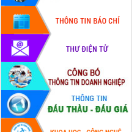
Hội thảo góp ý hồ sơ điều chỉnh quy
hoạch tỉnh Đắk Lắk thời kỳ 2021-2030,
tầm nhìn đến năm 2050
Nâng cao hiệu quả hoạt động của các
doanh nghiệp nhà nước
Hội nghị triển khai kết nối mạng
truyền số liệu chuyên dùng phục vụ cơ
quan Đảng, Nhà nước
Lễ phát động chuỗi hoạt động chung
tay làm sạch môi trường
Xã Ea Kar bước chuyển mình trong
công tác cải cách hành chính mô hình
mới
UBND tỉnh họp báo định kỳ tháng 4
năm 2026
Hội thảo khoa học “Giải pháp thúc đẩy
phát triển nền kinh tế xanh tại tỉnh
Đắk Lắk”
Tăng cường giám sát, đôn đốc thực
hiện nhiệm vụ quản lý tài sản công
hàng tuần