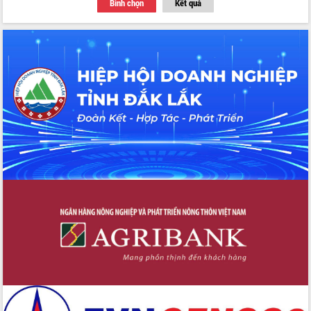
Bình chọn
Kết quả
Tập huấn ứng dụng trí tuệ nhân tạo (AI)
trong thương mại điện tử năm 2026
Đoàn đại biểu Quốc hội tỉnh Đắk Lắk
trao đổi thông tin trước Kỳ họp thứ
nhất, Quốc hội khóa XVI
Quyết liệt cải cách hành chính, khơi
thông nguồn lực phát triển
Nâng cao hiệu lực, hiệu quả HĐND
tỉnh thông qua hiện đại hóa hành chính
Xã Ea Phê gắn cải cách hành chính với
chuyển đổi số
Phó Chủ tịch Thường trực UBND tỉnh
Hồ Thị Nguyên Thảo làm việc tại Trung
tâm Phục vụ hành chính công xã Ea
Phê
Xây dựng nền hành chính số đồng
hành cùng nông dân dân, doanh nghiệp
Giai đoạn 2026-2030, Đắk Lắk phấn
đấu có 77% xã đạt chuẩn nông thôn
mới