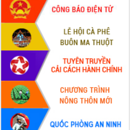
phá cơ chế - Hợp tác công tư
Đề án 06 tạo bước ngoặt đột phá trong
cải cách hành chính tỉnh Đắk Lắk
Kết nối tour, đẩy mạnh chuyển đổi số
để phát triển du lịch Đắk Lắk
Khởi động Dự án Đầu tư xây dựng hạ
tầng kỹ thuật Cụm công nghiệp Tân
Tiến
Gặp mặt các cơ quan báo chí nhân Kỷ
niệm 101 năm Ngày Báo chí Cách
mạng Việt Nam
Đắk Lắk sơ kết 4 năm triển khai thực
hiện Đề án 06 của Chính phủ
Họp báo thông tin về Hội nghị Công bố
Quy hoạch và Xúc tiến đầu tư tỉnh Đắk
Lắk
Khơi thông điểm nghẽn, đẩy nhanh
giải ngân vốn khắc phục thiên tai
HĐND tỉnh thông qua điều chỉnh Quy
hoạch tỉnh thời kỳ 2021-2030