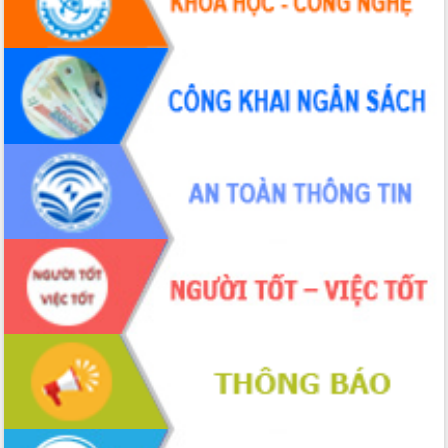
Tháo gỡ những vướng mắc, đẩy mạnh
công tác cải cách thủ tục hành chính
tại Trung tâm Phục vụ hành chính
công tỉnh
Đắk Lắk: Tôn vinh 46 giải pháp tại Hội
thi Sáng tạo Kỹ thuật 2024 - 2025
Đắk Lắk rà soát, điều chỉnh Đề án 190
về phát triển nuôi trồng thủy sản
Phó Chủ tịch UBND tỉnh Đắk Lắk
Trương Công Thái kiểm tra thực địa
Dự án cao tốc Khánh Hòa - Buôn Ma
Thuột
Định vị cà phê Việt Nam như một “di
sản sống” trong dòng chảy toàn cầu
Xây dựng nông thôn mới: Nâng cao đời
sống người dân từ những mô hình thiết
thực
Quyết liệt tháo gỡ vướng mắc, đẩy
nhanh tiến độ các dự án trọng điểm
trong Khu kinh tế Nam Phú Yên