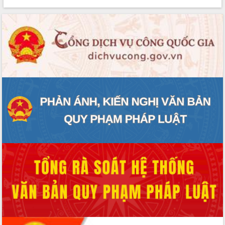
phát triển mới
Thường trực HĐND tỉnh Đắk Lắk gặp
mặt Đoàn chuyên gia y tế TP. Hồ Chí
Minh
Lễ truy điệu và an táng hài cốt liệt sĩ
tại Nghĩa trang Liệt sĩ xã Sơn Hòa
Bàn giải pháp tháo gỡ khó khăn trong
xuất khẩu sầu riêng và triển khai quy
định EUDR
Thứ trưởng Bộ Nông nghiệp và Môi
trường Nguyễn Hoàng Hiệp khảo sát
vùng trồng và doanh nghiệp đóng gói
sầu riêng tại Đắk Lắk
Trình diễn nghệ thuật chế biến các
món ăn từ sầu riêng
Đắk Lắk công bố Quy hoạch và xúc
tiến đầu tư tỉnh
Ngành cá ngừ Đắk Lắk chủ động thích
ứng để giữ vững thị trường xuất khẩu
Diễn đàn Kinh tế tư nhân Việt Nam đột