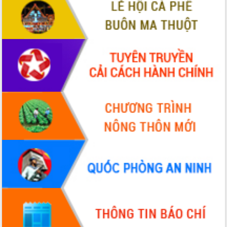
VIDEO
Không có file video nào để phát.
ALBUM ẢNH
LIÊN KẾT WEB