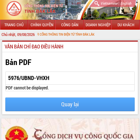
|
Vietnamese
English
TRANG CHỦ
CHÍNH QUYỀN
CÔNG DÂN
DOANH NGHIỆP
DU KHÁCH
Chủ nhật, 09/08/2026
 MỪNG ĐẾN VỚI CỔNG THÔNG TIN ĐIỆN TỬ TỈNH ĐẮK LẮK
VĂN BẢN CHỈ ĐẠO ĐIỀU HÀNH
GIỚI THIỆU
LÃNH ĐẠO UBND TỈNH
Bản PDF
TIN TỨC SỰ KIỆN
5976/UBND-VHXH
SỞ, BAN, NGÀNH
PDF cannot be displayed.
UBND CÁC XÃ, PHƯỜNG
Quay lại
THÔNG TIN CHỈ ĐẠO ĐIỀU HÀNH
HỆ THỐNG VĂN BẢN
VĂN BẢN HĐND TỈNH