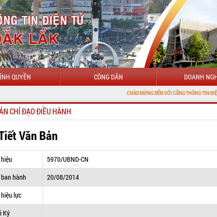
ÍNH QUYỀN
CÔNG DÂN
DOANH NGH
CHÀO MỪNG ĐẾN VỚI CỔNG THÔNG TIN ĐIỆN TỬ TỈNH ĐẮ
ẢN CHỈ ĐẠO ĐIỀU HÀNH
 Tiết Văn Bản
 hiệu
5970/UBND-CN
 ban hành
20/08/2014
hiệu lực
i Ký