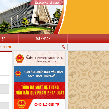
|
Vietnamese
English
IỆP
DU KHÁCH
K LẮK