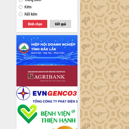
Kém
Rất kém
Bình chọn
Kết quả