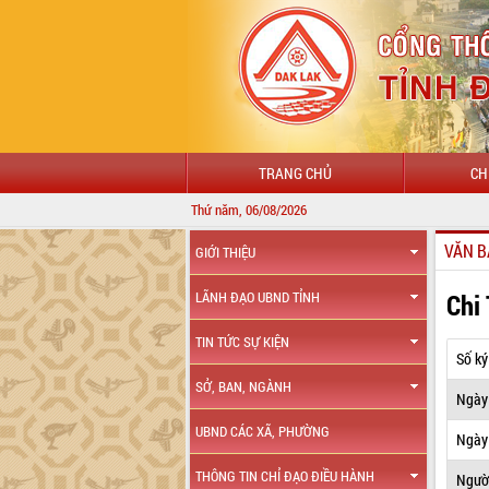
TRANG CHỦ
CH
Thứ năm, 06/08/2026
VĂN B
GIỚI THIỆU
Chi
LÃNH ĐẠO UBND TỈNH
TIN TỨC SỰ KIỆN
Số ký
SỞ, BAN, NGÀNH
Ngày
UBND CÁC XÃ, PHƯỜNG
Ngày 
THÔNG TIN CHỈ ĐẠO ĐIỀU HÀNH
Ngườ