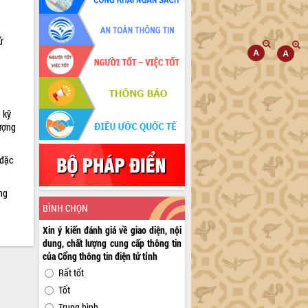
h
ử
 kỹ
lượng
 đặc
ng
BÌNH CHỌN
Xin ý kiến đánh giá về giao diện, nội
dung, chất lượng cung cấp thông tin
của Cổng thông tin điện tử tỉnh
Rất tốt
Tốt
Trung bình