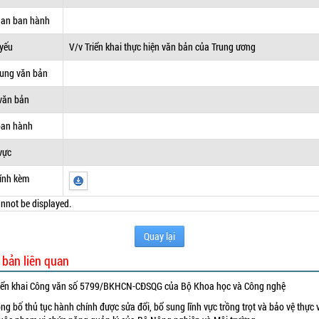
uan ban hành
 yếu
V/v Triển khai thực hiện văn bản của Trung ương
dung văn bản
văn bản
ban hành
vực
ính kèm
nnot be displayed.
Quay lại
 bản liên quan
iển khai Công văn số 5799/BKHCN-CĐSQG của Bộ Khoa học và Công nghệ
ng bố thủ tục hành chính được sửa đổi, bổ sung lĩnh vực trồng trọt và bảo vệ thực 