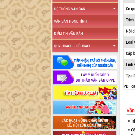
Cơ q
HỆ THỐNG VĂN BẢN
Trích
VĂN BẢN HĐND TỈNH
Nội 
ĐIỂM TIN VĂN BẢN
Loại 
QUY HOẠCH - KẾ HOẠCH
Cấp 
Lĩnh 
Tệp đ
PDF ca
Văn
Tr
Cô