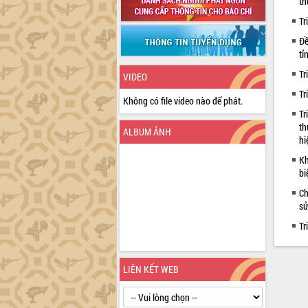
th
Tr
Đề
tỉ
Tr
VIDEO
Tr
Không có file video nào để phát.
Tr
th
ALBUM ẢNH
hi
Kh
bi
Ch
sử
Tr
LIÊN KẾT WEB