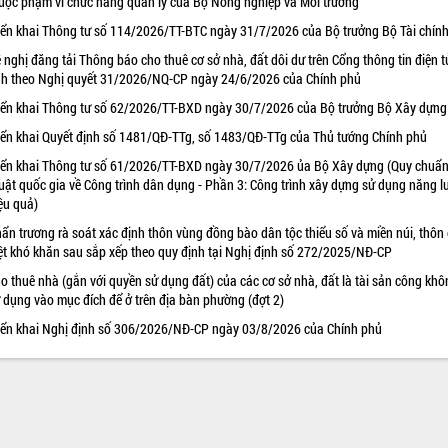
uộc phạm vi chức năng quản lý của Bộ Nông nghiệp và Môi trường
iển khai Thông tư số 114/2026/TT-BTC ngày 31/7/2026 của Bộ trưởng Bộ Tài chín
 nghị đăng tải Thông báo cho thuê cơ sở nhà, đất dôi dư trên Cổng thông tin điện t
nh theo Nghị quyết 31/2026/NQ-CP ngày 24/6/2026 của Chính phủ
iển khai Thông tư số 62/2026/TT-BXD ngày 30/7/2026 của Bộ trưởng Bộ Xây dựng
iển khai Quyết định số 1481/QĐ-TTg, số 1483/QĐ-TTg của Thủ tướng Chính phủ
iển khai Thông tư số 61/2026/TT-BXD ngày 30/7/2026 ủa Bộ Xây dựng (Quy chuẩn
uật quốc gia về Công trình dân dụng - Phần 3: Công trình xây dựng sử dụng năng 
ệu quả)
ẩn trương rà soát xác định thôn vùng đồng bào dân tộc thiểu số và miền núi, thôn
ệt khó khăn sau sắp xếp theo quy định tại Nghị định số 272/2025/NĐ-CP
o thuê nhà (gắn với quyền sử dụng đất) của các cơ sở nhà, đất là tài sản công khô
 dụng vào mục đích để ở trên địa bàn phường (đợt 2)
iển khai Nghị định số 306/2026/NĐ-CP ngày 03/8/2026 của Chính phủ