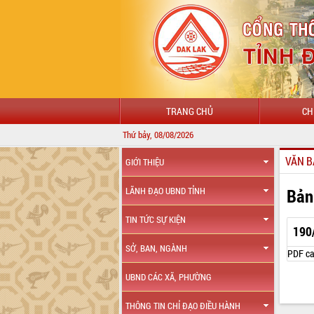
TRANG CHỦ
CH
Thứ bảy, 08/08/2026
VĂN B
GIỚI THIỆU
Bản
LÃNH ĐẠO UBND TỈNH
TIN TỨC SỰ KIỆN
190
SỞ, BAN, NGÀNH
PDF ca
UBND CÁC XÃ, PHƯỜNG
THÔNG TIN CHỈ ĐẠO ĐIỀU HÀNH