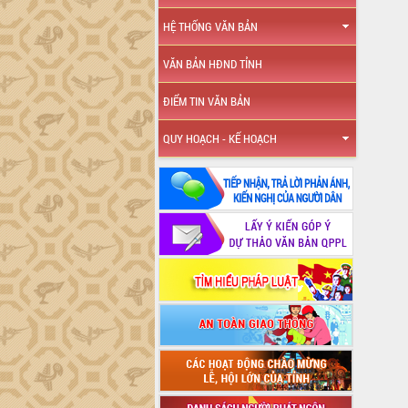
HỆ THỐNG VĂN BẢN
VĂN BẢN HĐND TỈNH
ĐIỂM TIN VĂN BẢN
QUY HOẠCH - KẾ HOẠCH