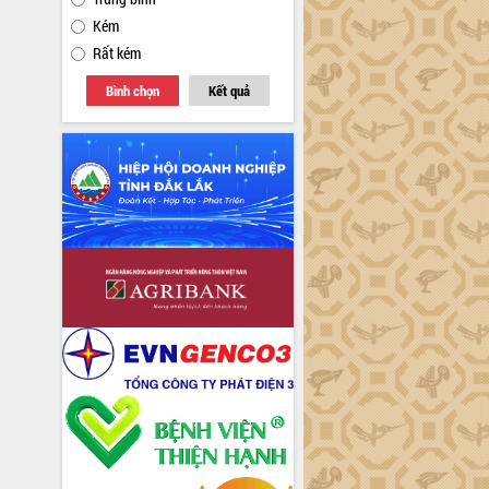
Kém
Rất kém
Bình chọn
Kết quả