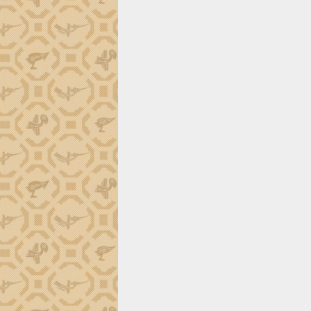
tiến đầu tư tỉnh
Ngành cá ngừ Đắk Lắk chủ động thích
ứng để giữ vững thị trường xuất khẩu
Diễn đàn Kinh tế tư nhân Việt Nam đột
phá cơ chế - Hợp tác công tư
Đề án 06 tạo bước ngoặt đột phá trong
cải cách hành chính tỉnh Đắk Lắk
Kết nối tour, đẩy mạnh chuyển đổi số
để phát triển du lịch Đắk Lắk
Khởi động Dự án Đầu tư xây dựng hạ
tầng kỹ thuật Cụm công nghiệp Tân
Tiến
Gặp mặt các cơ quan báo chí nhân Kỷ
niệm 101 năm Ngày Báo chí Cách
mạng Việt Nam
Đắk Lắk sơ kết 4 năm triển khai thực
hiện Đề án 06 của Chính phủ
Họp báo thông tin về Hội nghị Công bố
Quy hoạch và Xúc tiến đầu tư tỉnh Đắk
Lắk