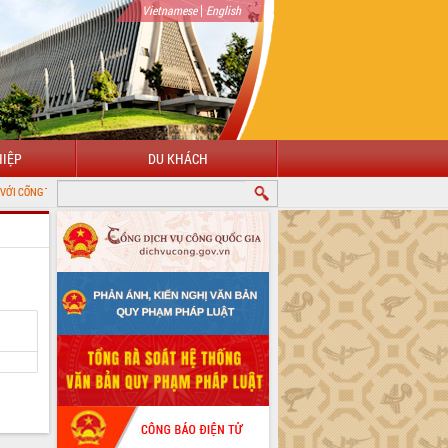
|
Vietnamese
English
IỆP
DU KHÁCH
ÔNG TIN ĐIỆN TỬ TỈNH ĐẮK LẮK