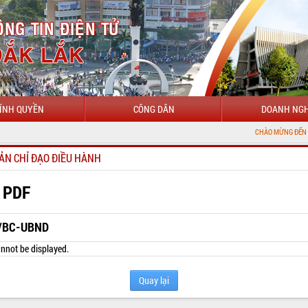
ÍNH QUYỀN
CÔNG DÂN
DOANH NGH
CHÀO MỪNG ĐẾN VỚI CỔNG TH
ẢN CHỈ ĐẠO ĐIỀU HÀNH
 PDF
/BC-UBND
nnot be displayed.
Quay lại