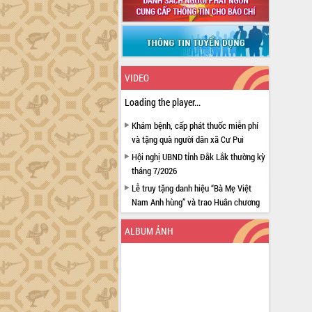
VIDEO
Loading the player...
Khám bệnh, cấp phát thuốc miễn phí
và tặng quà người dân xã Cư Pui
Hội nghị UBND tỉnh Đắk Lắk thường kỳ
tháng 7/2026
Lễ truy tặng danh hiệu “Bà Mẹ Việt
Nam Anh hùng” và trao Huân chương
Lao động
ALBUM ẢNH
UBND tỉnh Đắk Lắk triển khai nhiệm
vụ 6 tháng cuối năm 2026
Kỳ họp thứ Hai, Hội đồng nhân dân
tỉnh khóa XI quyết nghị nhiều nội dung
quan trọng
Bí thư Tỉnh ủy Lương Nguyễn Minh