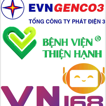
Xây dựng nền hành chính số đồng
hành cùng nông dân dân, doanh nghiệp
Giai đoạn 2026-2030, Đắk Lắk phấn
đấu có 77% xã đạt chuẩn nông thôn
mới
Chuyển đổi số 'mở đường' cho nông
nghiệp Đắk Lắk tăng trưởng bứt phá
Triển khai đồng bộ đo đạc, lập hồ sơ
địa chính, hoàn thiện cơ sở dữ liệu đất
đai
Ứng dụng sinh trắc học - Bước tiến
trong hành trình chuyển đổi số tại Đắk
Lắk
Đắk Lắk nâng cao hiệu quả công tác
Đảng từ Sổ tay đảng viên điện tử
Đắk Lắk đẩy mạnh nuôi biển công
nghệ, hướng tới phát triển thủy sản
bền vững
Tập huấn nâng cao năng lực triển khai
chuyển đổi số cho cán bộ, công chức