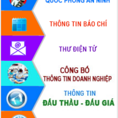
Quy hoạch và Xúc tiến đầu tư tỉnh Đắk
Lắk
Khơi thông điểm nghẽn, đẩy nhanh
giải ngân vốn khắc phục thiên tai
HĐND tỉnh thông qua điều chỉnh Quy
hoạch tỉnh thời kỳ 2021-2030
Hội thảo góp ý hồ sơ điều chỉnh quy
hoạch tỉnh Đắk Lắk thời kỳ 2021-2030,
tầm nhìn đến năm 2050
Nâng cao hiệu quả hoạt động của các
doanh nghiệp nhà nước
Hội nghị triển khai kết nối mạng
truyền số liệu chuyên dùng phục vụ cơ
quan Đảng, Nhà nước
Lễ phát động chuỗi hoạt động chung
tay làm sạch môi trường
Xã Ea Kar bước chuyển mình trong
công tác cải cách hành chính mô hình
mới
UBND tỉnh họp báo định kỳ tháng 4
năm 2026