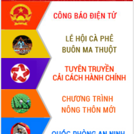
món ăn từ sầu riêng
Đắk Lắk công bố Quy hoạch và xúc
tiến đầu tư tỉnh
Ngành cá ngừ Đắk Lắk chủ động thích
ứng để giữ vững thị trường xuất khẩu
Diễn đàn Kinh tế tư nhân Việt Nam đột
phá cơ chế - Hợp tác công tư
Đề án 06 tạo bước ngoặt đột phá trong
cải cách hành chính tỉnh Đắk Lắk
Kết nối tour, đẩy mạnh chuyển đổi số
để phát triển du lịch Đắk Lắk
Khởi động Dự án Đầu tư xây dựng hạ
tầng kỹ thuật Cụm công nghiệp Tân
Tiến
Gặp mặt các cơ quan báo chí nhân Kỷ
niệm 101 năm Ngày Báo chí Cách
mạng Việt Nam
Đắk Lắk sơ kết 4 năm triển khai thực
hiện Đề án 06 của Chính phủ
Họp báo thông tin về Hội nghị Công bố