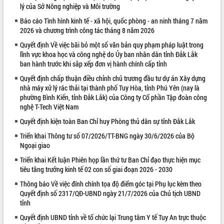
lý của Sở Nông nghiệp và Môi trường
VIDEO
Báo cáo Tình hình kinh tế - xã hội, quốc phòng - an ninh tháng 7 năm
2026 và chương trình công tác tháng 8 năm 2026
Quyết định Về việc bãi bỏ một số văn bản quy phạm pháp luật trong
lĩnh vực khoa học và công nghệ do Ủy ban nhân dân tỉnh Đắk Lắk
ban hành trước khi sắp xếp đơn vị hành chính cấp tỉnh
Quyết định chấp thuận điều chỉnh chủ trương đầu tư dự án Xây dựng
nhà máy xử lý rác thải tại thành phố Tuy Hòa, tỉnh Phú Yên (nay là
phường Bình Kiến, tỉnh Đắk Lắk) của Công ty Cổ phần Tập đoàn công
nghệ T-Tech Việt Nam
Khám bệnh, cấp phát thuốc miễn phí
Quyết định kiện toàn Ban Chỉ huy Phòng thủ dân sự tỉnh Đắk Lắk
và tặng quà người dân xã Cư Pui
Hội nghị UBND tỉnh Đắk Lắk thường kỳ
Triển khai Thông tư số 07/2026/TT-BNG ngày 30/6/2026 của Bộ
Ngoại giao
tháng 7/2026
Lễ truy tặng danh hiệu “Bà Mẹ Việt
Triển khai Kết luận Phiên họp lần thứ tư Ban Chỉ đạo thực hiện mục
Nam Anh hùng” và trao Huân chương
tiêu tăng trưởng kinh tế 02 con số giai đoạn 2026 - 2030
Lao động
Thông báo Về việc đính chính tọa độ điểm góc tại Phụ lục kèm theo
ALBUM ẢNH
UBND tỉnh Đắk Lắk triển khai nhiệm
Quyết định số 2317/QĐ-UBND ngày 21/7/2026 của Chủ tịch UBND
vụ 6 tháng cuối năm 2026
tỉnh
Kỳ họp thứ Hai, Hội đồng nhân dân
Quyết định UBND tỉnh về tổ chức lại Trung tâm Y tế Tuy An trực thuộc
tỉnh khóa XI quyết nghị nhiều nội dung