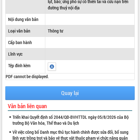
lụt, bão; ứng phó sự cố thiên tai và cứu nạn trên
đường thuỷ nội địa
ĐIỂM TIN VĂN BẢN
Nội dung văn bản
QUY HOẠCH - KẾ HOẠCH
Loại văn bản
Thông tư
Cấp ban hành
Lĩnh vực
Tệp đính kèm
PDF cannot be displayed.
Quay lại
Văn bản liên quan
Triển khai Quyết định số 2044/QĐ-BVHTTDL ngày 05/8/2026 của Bộ
trưởng Bộ Văn hóa, Thể thao và Du lịch
Về việc công bố Danh mục thủ tục hành chính được sửa đổi, bổ sung
lĩnh vực trồng trọt và bảo vệ thực vật thuộc phạm vi chức năng quản