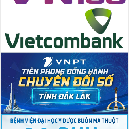
cấp xã
Đắk Lắk phát động hưởng ứng Ngày
Quyền của người tiêu dùng Việt Nam
2026
Đẩy mạnh cải cách hành chính, quyết
tâm đạt được mục tiêu tăng trưởng
hai con số trong năm 2026
Tổ chức trang trọng Lễ hội Đền thờ
Lương Văn Chánh năm 2026
Phó Bí thư Tỉnh ủy Đắk Lắk Đỗ Hữu
Huy giữ chức Bí thư Đảng ủy Ủy Ban
Nhân dân tỉnh
Bệnh án điện tử thúc đẩy chuyển đổi
số y tế tại Đắk Lắk
Chuyển đổi số thư viện: Mở rộng
không gian tri thức trong thời đại số
Đánh giá, rút kinh nghiệm công tác tổ
chức diễn tập trước ngày bầu cử
Chương trình “Gặp gỡ hữu nghị –
Friendship Meeting New Year 2026”