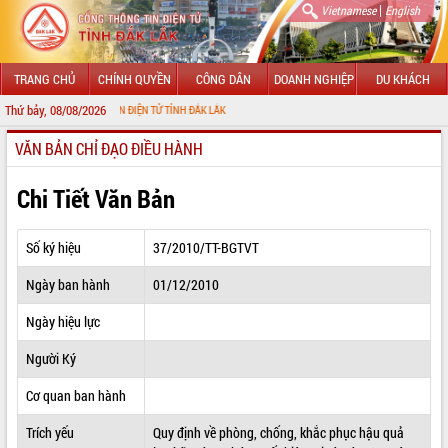
|
Vietnamese
English
TRANG CHỦ
CHÍNH QUYỀN
CÔNG DÂN
DOANH NGHIỆP
DU KHÁCH
Thứ bảy, 08/08/2026
NG THÔNG TIN ĐIỆN TỬ TỈNH ĐẮK LẮK
VĂN BẢN CHỈ ĐẠO ĐIỀU HÀNH
GIỚI THIỆU
LÃNH ĐẠO UBND TỈNH
Chi Tiết Văn Bản
TIN TỨC SỰ KIỆN
Số ký hiệu
37/2010/TT-BGTVT
SỞ, BAN, NGÀNH
Ngày ban hành
01/12/2010
UBND CÁC XÃ, PHƯỜNG
Ngày hiệu lực
THÔNG TIN CHỈ ĐẠO ĐIỀU HÀNH
Người Ký
HỆ THỐNG VĂN BẢN
Cơ quan ban hành
Trích yếu
Quy định về phòng, chống, khắc phục hậu quả
VĂN BẢN HĐND TỈNH