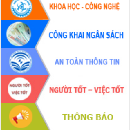
Hội thảo khoa học “Giải pháp thúc đẩy
phát triển nền kinh tế xanh tại tỉnh
Đắk Lắk”
Tăng cường giám sát, đôn đốc thực
hiện nhiệm vụ quản lý tài sản công
hàng tuần
Tháo gỡ những vướng mắc, đẩy mạnh
công tác cải cách thủ tục hành chính
tại Trung tâm Phục vụ hành chính
công tỉnh
Đắk Lắk: Tôn vinh 46 giải pháp tại Hội
thi Sáng tạo Kỹ thuật 2024 - 2025
Đắk Lắk rà soát, điều chỉnh Đề án 190
về phát triển nuôi trồng thủy sản
Phó Chủ tịch UBND tỉnh Đắk Lắk
Trương Công Thái kiểm tra thực địa
Dự án cao tốc Khánh Hòa - Buôn Ma
Thuột
Định vị cà phê Việt Nam như một “di
sản sống” trong dòng chảy toàn cầu