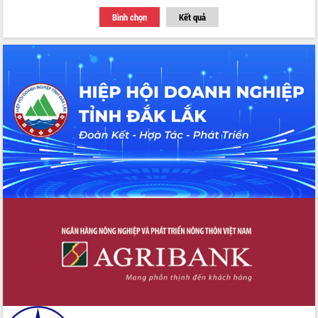
Thứ trưởng Bộ Y tế làm việc với tỉnh
Bình chọn
Kết quả
Đắk Lắk về phát triển nhân lực y tế
cho trạm y tế cấp xã
Du lịch Đắk Lắk nâng tầm trải nghiệm
du khách thông qua Hệ thống cơ sở dữ
liệu và Bản đồ số
Tập huấn ứng dụng trí tuệ nhân tạo (AI)
trong thương mại điện tử năm 2026
Đoàn đại biểu Quốc hội tỉnh Đắk Lắk
trao đổi thông tin trước Kỳ họp thứ
nhất, Quốc hội khóa XVI
Quyết liệt cải cách hành chính, khơi
thông nguồn lực phát triển
Nâng cao hiệu lực, hiệu quả HĐND
tỉnh thông qua hiện đại hóa hành chính
Xã Ea Phê gắn cải cách hành chính với
chuyển đổi số
Phó Chủ tịch Thường trực UBND tỉnh
Hồ Thị Nguyên Thảo làm việc tại Trung
tâm Phục vụ hành chính công xã Ea
Phê