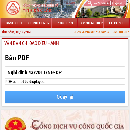
|
Vietnamese
English
TRANG CHỦ
CHÍNH QUYỀN
CÔNG DÂN
DOANH NGHIỆP
DU KHÁCH
Thứ năm, 06/08/2026
CHÀO MỪNG ĐẾN VỚI CỔNG THÔNG TIN ĐIỆN TỬ TỈNH ĐẮ
VĂN BẢN CHỈ ĐẠO ĐIỀU HÀNH
GIỚI THIỆU
LÃNH ĐẠO UBND TỈNH
Bản PDF
TIN TỨC SỰ KIỆN
Nghị định 43/2011/NĐ-CP
SỞ, BAN, NGÀNH
PDF cannot be displayed.
UBND CÁC XÃ, PHƯỜNG
Quay lại
THÔNG TIN CHỈ ĐẠO ĐIỀU HÀNH
HỆ THỐNG VĂN BẢN
VĂN BẢN HĐND TỈNH