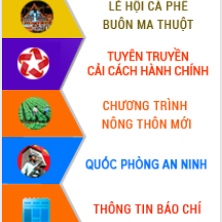
VIDEO
Không có file video nào để phát.
ALBUM ẢNH
LIÊN KẾT WEB