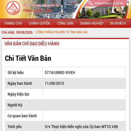
|
Vietnamese
English
TRANG CHỦ
CHÍNH QUYỀN
CÔNG DÂN
DOANH NGHIỆP
DU KHÁCH
Chủ nhật, 09/08/2026
MỪNG ĐẾN VỚI CỔNG THÔNG TIN ĐIỆN TỬ TỈNH ĐẮK LẮK
VĂN BẢN CHỈ ĐẠO ĐIỀU HÀNH
GIỚI THIỆU
LÃNH ĐẠO UBND TỈNH
Chi Tiết Văn Bản
TIN TỨC SỰ KIỆN
Số ký hiệu
5774/UBND-VHXH
SỞ, BAN, NGÀNH
Ngày ban hành
11/08/2015
UBND CÁC XÃ, PHƯỜNG
Ngày hiệu lực
THÔNG TIN CHỈ ĐẠO ĐIỀU HÀNH
Người Ký
HỆ THỐNG VĂN BẢN
Cơ quan ban hành
Trích yếu
V/v Thực hiện kiến nghị của Ủy ban MTTQ Việt
VĂN BẢN HĐND TỈNH