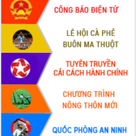
sầu riêng tại Đắk Lắk
Trình diễn nghệ thuật chế biến các
món ăn từ sầu riêng
Đắk Lắk công bố Quy hoạch và xúc
tiến đầu tư tỉnh
Ngành cá ngừ Đắk Lắk chủ động thích
ứng để giữ vững thị trường xuất khẩu
Diễn đàn Kinh tế tư nhân Việt Nam đột
phá cơ chế - Hợp tác công tư
Đề án 06 tạo bước ngoặt đột phá trong
cải cách hành chính tỉnh Đắk Lắk
Kết nối tour, đẩy mạnh chuyển đổi số
để phát triển du lịch Đắk Lắk
Khởi động Dự án Đầu tư xây dựng hạ
tầng kỹ thuật Cụm công nghiệp Tân
Tiến
Gặp mặt các cơ quan báo chí nhân Kỷ
niệm 101 năm Ngày Báo chí Cách
mạng Việt Nam
Đắk Lắk sơ kết 4 năm triển khai thực