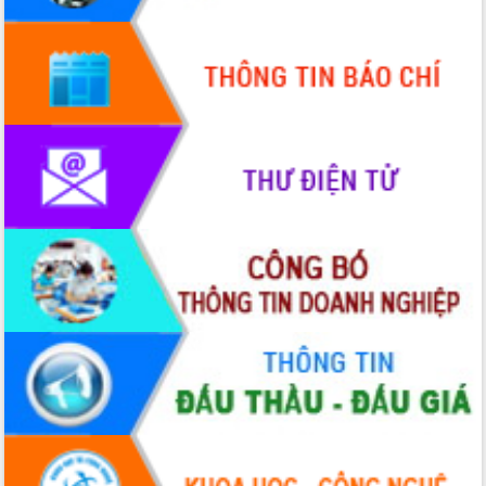
hiện Đề án 06 của Chính phủ
Họp báo thông tin về Hội nghị Công bố
Quy hoạch và Xúc tiến đầu tư tỉnh Đắk
Lắk
Khơi thông điểm nghẽn, đẩy nhanh
giải ngân vốn khắc phục thiên tai
HĐND tỉnh thông qua điều chỉnh Quy
hoạch tỉnh thời kỳ 2021-2030
Hội thảo góp ý hồ sơ điều chỉnh quy
hoạch tỉnh Đắk Lắk thời kỳ 2021-2030,
tầm nhìn đến năm 2050
Nâng cao hiệu quả hoạt động của các
doanh nghiệp nhà nước
Hội nghị triển khai kết nối mạng
truyền số liệu chuyên dùng phục vụ cơ
quan Đảng, Nhà nước
Lễ phát động chuỗi hoạt động chung
tay làm sạch môi trường
Xã Ea Kar bước chuyển mình trong
công tác cải cách hành chính mô hình
mới