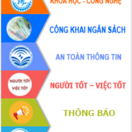
UBND tỉnh họp báo định kỳ tháng 4
năm 2026
Hội thảo khoa học “Giải pháp thúc đẩy
phát triển nền kinh tế xanh tại tỉnh
Đắk Lắk”
Tăng cường giám sát, đôn đốc thực
hiện nhiệm vụ quản lý tài sản công
hàng tuần
Tháo gỡ những vướng mắc, đẩy mạnh
công tác cải cách thủ tục hành chính
tại Trung tâm Phục vụ hành chính
công tỉnh
Đắk Lắk: Tôn vinh 46 giải pháp tại Hội
thi Sáng tạo Kỹ thuật 2024 - 2025
Đắk Lắk rà soát, điều chỉnh Đề án 190
về phát triển nuôi trồng thủy sản
Phó Chủ tịch UBND tỉnh Đắk Lắk
Trương Công Thái kiểm tra thực địa
Dự án cao tốc Khánh Hòa - Buôn Ma
Thuột