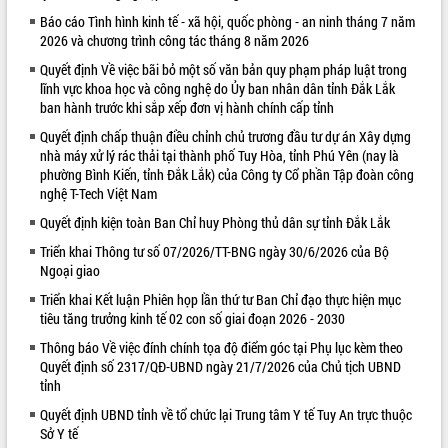
Báo cáo Tình hình kinh tế - xã hội, quốc phòng - an ninh tháng 7 năm
VIDEO
2026 và chương trình công tác tháng 8 năm 2026
Quyết định Về việc bãi bỏ một số văn bản quy phạm pháp luật trong
lĩnh vực khoa học và công nghệ do Ủy ban nhân dân tỉnh Đắk Lắk
ban hành trước khi sắp xếp đơn vị hành chính cấp tỉnh
Quyết định chấp thuận điều chỉnh chủ trương đầu tư dự án Xây dựng
nhà máy xử lý rác thải tại thành phố Tuy Hòa, tỉnh Phú Yên (nay là
phường Bình Kiến, tỉnh Đắk Lắk) của Công ty Cổ phần Tập đoàn công
nghệ T-Tech Việt Nam
Quyết định kiện toàn Ban Chỉ huy Phòng thủ dân sự tỉnh Đắk Lắk
Trailer Lễ hội Sầu riêng Đắk Lắk năm
2026
Triển khai Thông tư số 07/2026/TT-BNG ngày 30/6/2026 của Bộ
Ngoại giao
Khám bệnh, cấp phát thuốc miễn phí
và tặng quà người dân xã Cư Pui
Triển khai Kết luận Phiên họp lần thứ tư Ban Chỉ đạo thực hiện mục
Hội nghị UBND tỉnh Đắk Lắk thường kỳ
tiêu tăng trưởng kinh tế 02 con số giai đoạn 2026 - 2030
tháng 7/2026
Thông báo Về việc đính chính tọa độ điểm góc tại Phụ lục kèm theo
Lễ truy tặng danh hiệu “Bà Mẹ Việt
Quyết định số 2317/QĐ-UBND ngày 21/7/2026 của Chủ tịch UBND
ALBUM ẢNH
Nam Anh hùng” và trao Huân chương
tỉnh
Lao động
Quyết định UBND tỉnh về tổ chức lại Trung tâm Y tế Tuy An trực thuộc
UBND tỉnh Đắk Lắk triển khai nhiệm
Sở Y tế
vụ 6 tháng cuối năm 2026