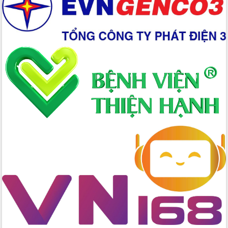
Hồ Thị Nguyên Thảo làm việc tại Trung
tâm Phục vụ hành chính công xã Ea
Phê
Xây dựng nền hành chính số đồng
hành cùng nông dân dân, doanh nghiệp
Giai đoạn 2026-2030, Đắk Lắk phấn
đấu có 77% xã đạt chuẩn nông thôn
mới
Chuyển đổi số 'mở đường' cho nông
nghiệp Đắk Lắk tăng trưởng bứt phá
Triển khai đồng bộ đo đạc, lập hồ sơ
địa chính, hoàn thiện cơ sở dữ liệu đất
đai
Ứng dụng sinh trắc học - Bước tiến
trong hành trình chuyển đổi số tại Đắk
Lắk
Đắk Lắk nâng cao hiệu quả công tác
Đảng từ Sổ tay đảng viên điện tử
Đắk Lắk đẩy mạnh nuôi biển công
nghệ, hướng tới phát triển thủy sản
bền vững