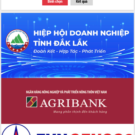
Bình chọn
Kết quả
với Tập đoàn Bưu chính Viễn thông
Việt Nam
Thứ trưởng Bộ Y tế làm việc với tỉnh
Đắk Lắk về phát triển nhân lực y tế
cho trạm y tế cấp xã
Du lịch Đắk Lắk nâng tầm trải nghiệm
du khách thông qua Hệ thống cơ sở dữ
liệu và Bản đồ số
Tập huấn ứng dụng trí tuệ nhân tạo (AI)
trong thương mại điện tử năm 2026
Đoàn đại biểu Quốc hội tỉnh Đắk Lắk
trao đổi thông tin trước Kỳ họp thứ
nhất, Quốc hội khóa XVI
Quyết liệt cải cách hành chính, khơi
thông nguồn lực phát triển
Nâng cao hiệu lực, hiệu quả HĐND
tỉnh thông qua hiện đại hóa hành chính
Xã Ea Phê gắn cải cách hành chính với
chuyển đổi số
Phó Chủ tịch Thường trực UBND tỉnh