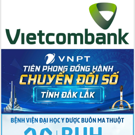
Tập huấn nâng cao năng lực triển khai
chuyển đổi số cho cán bộ, công chức
cấp xã
Đắk Lắk phát động hưởng ứng Ngày
Quyền của người tiêu dùng Việt Nam
2026
Đẩy mạnh cải cách hành chính, quyết
tâm đạt được mục tiêu tăng trưởng
hai con số trong năm 2026
Tổ chức trang trọng Lễ hội Đền thờ
Lương Văn Chánh năm 2026
Phó Bí thư Tỉnh ủy Đắk Lắk Đỗ Hữu
Huy giữ chức Bí thư Đảng ủy Ủy Ban
Nhân dân tỉnh
Bệnh án điện tử thúc đẩy chuyển đổi
số y tế tại Đắk Lắk
Chuyển đổi số thư viện: Mở rộng
không gian tri thức trong thời đại số
Đánh giá, rút kinh nghiệm công tác tổ
chức diễn tập trước ngày bầu cử