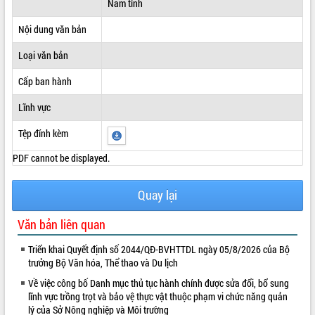
Nam tỉnh
ĐIỂM TIN VĂN BẢN
Nội dung văn bản
QUY HOẠCH - KẾ HOẠCH
Loại văn bản
Cấp ban hành
Lĩnh vực
Tệp đính kèm
PDF cannot be displayed.
Quay lại
Văn bản liên quan
Triển khai Quyết định số 2044/QĐ-BVHTTDL ngày 05/8/2026 của Bộ
trưởng Bộ Văn hóa, Thể thao và Du lịch
Về việc công bố Danh mục thủ tục hành chính được sửa đổi, bổ sung
lĩnh vực trồng trọt và bảo vệ thực vật thuộc phạm vi chức năng quản
lý của Sở Nông nghiệp và Môi trường