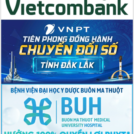
Thứ trưởng Bộ Y tế làm việc với tỉnh
Đắk Lắk về phát triển nhân lực y tế
cho trạm y tế cấp xã
Du lịch Đắk Lắk nâng tầm trải nghiệm
du khách thông qua Hệ thống cơ sở dữ
liệu và Bản đồ số
Tập huấn ứng dụng trí tuệ nhân tạo (AI)
trong thương mại điện tử năm 2026
Đoàn đại biểu Quốc hội tỉnh Đắk Lắk
trao đổi thông tin trước Kỳ họp thứ
nhất, Quốc hội khóa XVI
Quyết liệt cải cách hành chính, khơi
thông nguồn lực phát triển
Nâng cao hiệu lực, hiệu quả HĐND
tỉnh thông qua hiện đại hóa hành chính
Xã Ea Phê gắn cải cách hành chính với
chuyển đổi số
Phó Chủ tịch Thường trực UBND tỉnh
Hồ Thị Nguyên Thảo làm việc tại Trung
tâm Phục vụ hành chính công xã Ea
Phê