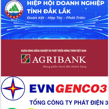
Hội thảo khoa học “Giải pháp thúc đẩy
phát triển nền kinh tế xanh tại tỉnh
Đắk Lắk”
Tăng cường giám sát, đôn đốc thực
hiện nhiệm vụ quản lý tài sản công
hàng tuần
Tháo gỡ những vướng mắc, đẩy mạnh
công tác cải cách thủ tục hành chính
tại Trung tâm Phục vụ hành chính
công tỉnh
Đắk Lắk: Tôn vinh 46 giải pháp tại Hội
thi Sáng tạo Kỹ thuật 2024 - 2025
Đắk Lắk rà soát, điều chỉnh Đề án 190
về phát triển nuôi trồng thủy sản
Phó Chủ tịch UBND tỉnh Đắk Lắk
Trương Công Thái kiểm tra thực địa
Dự án cao tốc Khánh Hòa - Buôn Ma
Thuột
Định vị cà phê Việt Nam như một “di
sản sống” trong dòng chảy toàn cầu