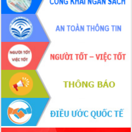
món ăn từ sầu riêng
Đắk Lắk công bố Quy hoạch và xúc
tiến đầu tư tỉnh
Ngành cá ngừ Đắk Lắk chủ động thích
ứng để giữ vững thị trường xuất khẩu
Diễn đàn Kinh tế tư nhân Việt Nam đột
phá cơ chế - Hợp tác công tư
Đề án 06 tạo bước ngoặt đột phá trong
cải cách hành chính tỉnh Đắk Lắk
Kết nối tour, đẩy mạnh chuyển đổi số
để phát triển du lịch Đắk Lắk
Khởi động Dự án Đầu tư xây dựng hạ
tầng kỹ thuật Cụm công nghiệp Tân
Tiến
Gặp mặt các cơ quan báo chí nhân Kỷ
niệm 101 năm Ngày Báo chí Cách
mạng Việt Nam
Đắk Lắk sơ kết 4 năm triển khai thực
hiện Đề án 06 của Chính phủ
Họp báo thông tin về Hội nghị Công bố