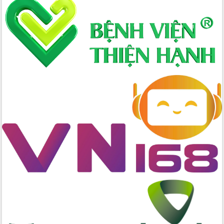
Xây dựng nông thôn mới: Nâng cao đời
sống người dân từ những mô hình thiết
thực
Quyết liệt tháo gỡ vướng mắc, đẩy
nhanh tiến độ các dự án trọng điểm
trong Khu kinh tế Nam Phú Yên
Hòn Yến phát triển du lịch gắn với bảo
tồn biển
Lấy ý kiến điều chỉnh Quy hoạch tỉnh
Đắk Lắk thời kỳ 2021-2030, tầm nhìn
đến năm 2050
Phát động chiến dịch 30 ngày đêm
giải phóng mặt bằng Tuyến đường bộ
ven biển
Đắk Lắk nỗ lực thúc đẩy tăng trưởng
kinh tế từ 10% trở lên trong Quý
II/2026
Đắk Lắk ký kết thỏa thuận hợp tác về
chuyển đổi số giai đoạn 2026 – 2030
với Tập đoàn Bưu chính Viễn thông
Việt Nam