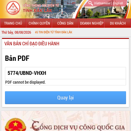
|
Vietnamese
English
TRANG CHỦ
CHÍNH QUYỀN
CÔNG DÂN
DOANH NGHIỆP
DU KHÁCH
Thứ bảy, 08/08/2026
VỚI CỔNG THÔNG TIN ĐIỆN TỬ TỈNH ĐẮK LẮK
VĂN BẢN CHỈ ĐẠO ĐIỀU HÀNH
GIỚI THIỆU
LÃNH ĐẠO UBND TỈNH
Bản PDF
TIN TỨC SỰ KIỆN
5774/UBND-VHXH
SỞ, BAN, NGÀNH
PDF cannot be displayed.
UBND CÁC XÃ, PHƯỜNG
Quay lại
THÔNG TIN CHỈ ĐẠO ĐIỀU HÀNH
HỆ THỐNG VĂN BẢN
VĂN BẢN HĐND TỈNH