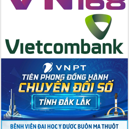
Xây dựng nền hành chính số đồng
hành cùng nông dân dân, doanh nghiệp
Giai đoạn 2026-2030, Đắk Lắk phấn
đấu có 77% xã đạt chuẩn nông thôn
mới
Chuyển đổi số 'mở đường' cho nông
nghiệp Đắk Lắk tăng trưởng bứt phá
Triển khai đồng bộ đo đạc, lập hồ sơ
địa chính, hoàn thiện cơ sở dữ liệu đất
đai
Ứng dụng sinh trắc học - Bước tiến
trong hành trình chuyển đổi số tại Đắk
Lắk
Đắk Lắk nâng cao hiệu quả công tác
Đảng từ Sổ tay đảng viên điện tử
Đắk Lắk đẩy mạnh nuôi biển công
nghệ, hướng tới phát triển thủy sản
bền vững
Tập huấn nâng cao năng lực triển khai
chuyển đổi số cho cán bộ, công chức