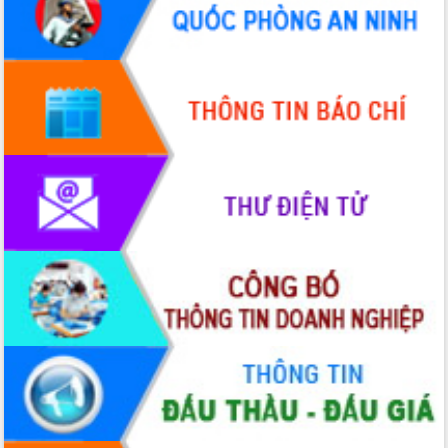
món ăn từ sầu riêng
Đắk Lắk công bố Quy hoạch và xúc
tiến đầu tư tỉnh
Ngành cá ngừ Đắk Lắk chủ động thích
ứng để giữ vững thị trường xuất khẩu
Diễn đàn Kinh tế tư nhân Việt Nam đột
phá cơ chế - Hợp tác công tư
Đề án 06 tạo bước ngoặt đột phá trong
cải cách hành chính tỉnh Đắk Lắk
Kết nối tour, đẩy mạnh chuyển đổi số
để phát triển du lịch Đắk Lắk
Khởi động Dự án Đầu tư xây dựng hạ
tầng kỹ thuật Cụm công nghiệp Tân
Tiến
Gặp mặt các cơ quan báo chí nhân Kỷ
niệm 101 năm Ngày Báo chí Cách
mạng Việt Nam
Đắk Lắk sơ kết 4 năm triển khai thực
hiện Đề án 06 của Chính phủ
Họp báo thông tin về Hội nghị Công bố