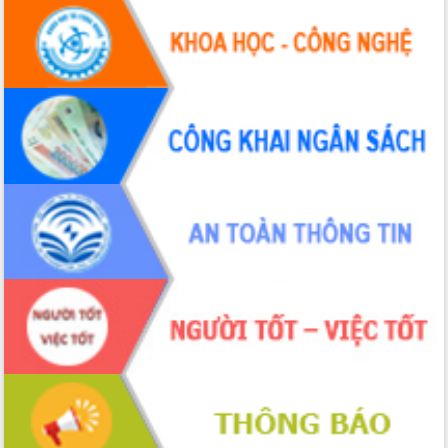
Quy hoạch và Xúc tiến đầu tư tỉnh Đắk
Lắk
Khơi thông điểm nghẽn, đẩy nhanh
giải ngân vốn khắc phục thiên tai
HĐND tỉnh thông qua điều chỉnh Quy
hoạch tỉnh thời kỳ 2021-2030
Hội thảo góp ý hồ sơ điều chỉnh quy
hoạch tỉnh Đắk Lắk thời kỳ 2021-2030,
tầm nhìn đến năm 2050
Nâng cao hiệu quả hoạt động của các
doanh nghiệp nhà nước
Hội nghị triển khai kết nối mạng
truyền số liệu chuyên dùng phục vụ cơ
quan Đảng, Nhà nước
Lễ phát động chuỗi hoạt động chung
tay làm sạch môi trường
Xã Ea Kar bước chuyển mình trong
công tác cải cách hành chính mô hình
mới
UBND tỉnh họp báo định kỳ tháng 4
năm 2026