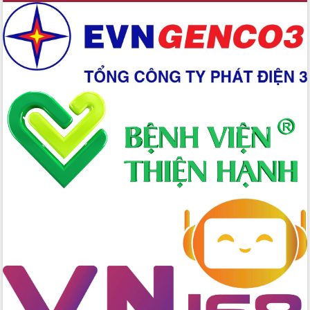
Thứ trưởng Bộ Y tế làm việc với tỉnh
Đắk Lắk về phát triển nhân lực y tế
cho trạm y tế cấp xã
Du lịch Đắk Lắk nâng tầm trải nghiệm
du khách thông qua Hệ thống cơ sở dữ
liệu và Bản đồ số
Tập huấn ứng dụng trí tuệ nhân tạo (AI)
trong thương mại điện tử năm 2026
Đoàn đại biểu Quốc hội tỉnh Đắk Lắk
trao đổi thông tin trước Kỳ họp thứ
nhất, Quốc hội khóa XVI
Quyết liệt cải cách hành chính, khơi
thông nguồn lực phát triển
Nâng cao hiệu lực, hiệu quả HĐND
tỉnh thông qua hiện đại hóa hành chính
Xã Ea Phê gắn cải cách hành chính với
chuyển đổi số
Phó Chủ tịch Thường trực UBND tỉnh
Hồ Thị Nguyên Thảo làm việc tại Trung
tâm Phục vụ hành chính công xã Ea
Phê