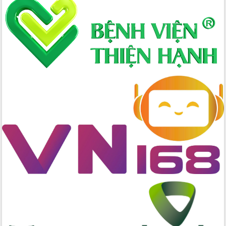
nhanh tiến độ các dự án trọng điểm
trong Khu kinh tế Nam Phú Yên
Hòn Yến phát triển du lịch gắn với bảo
tồn biển
Lấy ý kiến điều chỉnh Quy hoạch tỉnh
Đắk Lắk thời kỳ 2021-2030, tầm nhìn
đến năm 2050
Phát động chiến dịch 30 ngày đêm
giải phóng mặt bằng Tuyến đường bộ
ven biển
Đắk Lắk nỗ lực thúc đẩy tăng trưởng
kinh tế từ 10% trở lên trong Quý
II/2026
Đắk Lắk ký kết thỏa thuận hợp tác về
chuyển đổi số giai đoạn 2026 – 2030
với Tập đoàn Bưu chính Viễn thông
Việt Nam
Thứ trưởng Bộ Y tế làm việc với tỉnh
Đắk Lắk về phát triển nhân lực y tế
cho trạm y tế cấp xã
Du lịch Đắk Lắk nâng tầm trải nghiệm