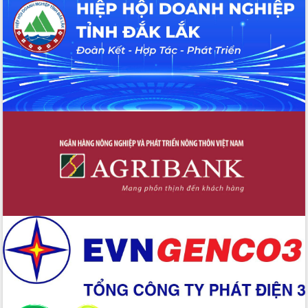
hiện nhiệm vụ quản lý tài sản công
hàng tuần
Tháo gỡ những vướng mắc, đẩy mạnh
công tác cải cách thủ tục hành chính
tại Trung tâm Phục vụ hành chính
công tỉnh
Đắk Lắk: Tôn vinh 46 giải pháp tại Hội
thi Sáng tạo Kỹ thuật 2024 - 2025
Đắk Lắk rà soát, điều chỉnh Đề án 190
về phát triển nuôi trồng thủy sản
Phó Chủ tịch UBND tỉnh Đắk Lắk
Trương Công Thái kiểm tra thực địa
Dự án cao tốc Khánh Hòa - Buôn Ma
Thuột
Định vị cà phê Việt Nam như một “di
sản sống” trong dòng chảy toàn cầu
Xây dựng nông thôn mới: Nâng cao đời
sống người dân từ những mô hình thiết
thực
Quyết liệt tháo gỡ vướng mắc, đẩy