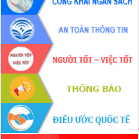
ứng để giữ vững thị trường xuất khẩu
Diễn đàn Kinh tế tư nhân Việt Nam đột
phá cơ chế - Hợp tác công tư
Đề án 06 tạo bước ngoặt đột phá trong
cải cách hành chính tỉnh Đắk Lắk
Kết nối tour, đẩy mạnh chuyển đổi số
để phát triển du lịch Đắk Lắk
Khởi động Dự án Đầu tư xây dựng hạ
tầng kỹ thuật Cụm công nghiệp Tân
Tiến
Gặp mặt các cơ quan báo chí nhân Kỷ
niệm 101 năm Ngày Báo chí Cách
mạng Việt Nam
Đắk Lắk sơ kết 4 năm triển khai thực
hiện Đề án 06 của Chính phủ
Họp báo thông tin về Hội nghị Công bố
Quy hoạch và Xúc tiến đầu tư tỉnh Đắk
Lắk
Khơi thông điểm nghẽn, đẩy nhanh
giải ngân vốn khắc phục thiên tai