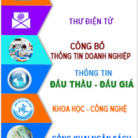
Rà soát, hoàn thiện hệ thống thiết chế
văn hóa, thể thao đáp ứng yêu cầu
phát triển mới
Thường trực HĐND tỉnh Đắk Lắk gặp
mặt Đoàn chuyên gia y tế TP. Hồ Chí
Minh
Lễ truy điệu và an táng hài cốt liệt sĩ
tại Nghĩa trang Liệt sĩ xã Sơn Hòa
Bàn giải pháp tháo gỡ khó khăn trong
xuất khẩu sầu riêng và triển khai quy
định EUDR
Thứ trưởng Bộ Nông nghiệp và Môi
trường Nguyễn Hoàng Hiệp khảo sát
vùng trồng và doanh nghiệp đóng gói
sầu riêng tại Đắk Lắk
Trình diễn nghệ thuật chế biến các
món ăn từ sầu riêng
Đắk Lắk công bố Quy hoạch và xúc
tiến đầu tư tỉnh
Ngành cá ngừ Đắk Lắk chủ động thích