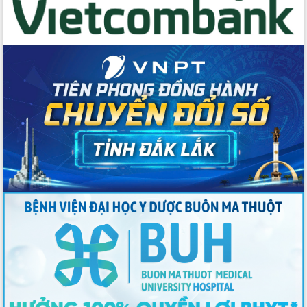
du khách thông qua Hệ thống cơ sở dữ
liệu và Bản đồ số
Tập huấn ứng dụng trí tuệ nhân tạo (AI)
trong thương mại điện tử năm 2026
Đoàn đại biểu Quốc hội tỉnh Đắk Lắk
trao đổi thông tin trước Kỳ họp thứ
nhất, Quốc hội khóa XVI
Quyết liệt cải cách hành chính, khơi
thông nguồn lực phát triển
Nâng cao hiệu lực, hiệu quả HĐND
tỉnh thông qua hiện đại hóa hành chính
Xã Ea Phê gắn cải cách hành chính với
chuyển đổi số
Phó Chủ tịch Thường trực UBND tỉnh
Hồ Thị Nguyên Thảo làm việc tại Trung
tâm Phục vụ hành chính công xã Ea
Phê
Xây dựng nền hành chính số đồng
hành cùng nông dân dân, doanh nghiệp
Giai đoạn 2026-2030, Đắk Lắk phấn