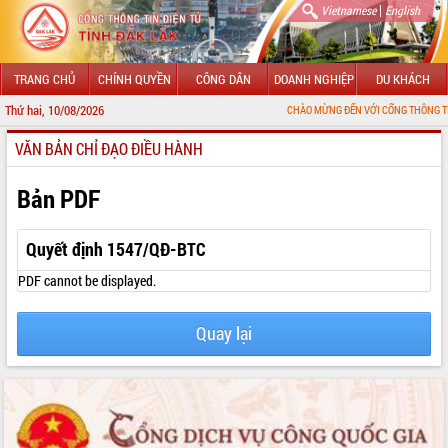
|
Vietnamese
English
TRANG CHỦ
CHÍNH QUYỀN
CÔNG DÂN
DOANH NGHIỆP
DU KHÁCH
Thứ hai, 10/08/2026
CHÀO MỪNG ĐẾN VỚI CỔNG THÔNG TIN ĐIỆN T
VĂN BẢN CHỈ ĐẠO ĐIỀU HÀNH
GIỚI THIỆU
LÃNH ĐẠO UBND TỈNH
Bản PDF
TIN TỨC SỰ KIỆN
Quyết định 1547/QĐ-BTC
SỞ, BAN, NGÀNH
PDF cannot be displayed.
UBND CÁC XÃ, PHƯỜNG
Quay lại
THÔNG TIN CHỈ ĐẠO ĐIỀU HÀNH
HỆ THỐNG VĂN BẢN
VĂN BẢN HĐND TỈNH