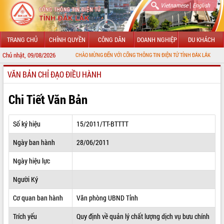
|
Vietnamese
English
TRANG CHỦ
CHÍNH QUYỀN
CÔNG DÂN
DOANH NGHIỆP
DU KHÁCH
Chủ nhật, 09/08/2026
CHÀO MỪNG ĐẾN VỚI CỔNG THÔNG TIN ĐIỆN TỬ TỈNH ĐẮK LẮK
VĂN BẢN CHỈ ĐẠO ĐIỀU HÀNH
GIỚI THIỆU
LÃNH ĐẠO UBND TỈNH
Chi Tiết Văn Bản
TIN TỨC SỰ KIỆN
Số ký hiệu
15/2011/TT-BTTTT
SỞ, BAN, NGÀNH
Ngày ban hành
28/06/2011
UBND CÁC XÃ, PHƯỜNG
Ngày hiệu lực
THÔNG TIN CHỈ ĐẠO ĐIỀU HÀNH
Người Ký
HỆ THỐNG VĂN BẢN
Cơ quan ban hành
Văn phòng UBND Tỉnh
Trích yếu
Quy định về quản lý chất lượng dịch vụ bưu chính
VĂN BẢN HĐND TỈNH