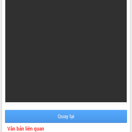
VIDEO
Không có file video nào để phát.
ALBUM ẢNH
LIÊN KẾT WEB
Quay lại
Văn bản liên quan