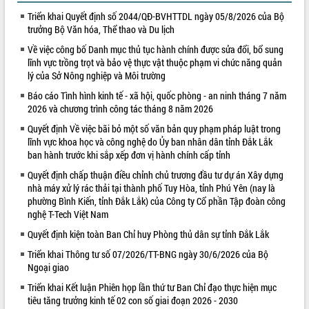
Triển khai Quyết định số 2044/QĐ-BVHTTDL ngày 05/8/2026 của Bộ
trưởng Bộ Văn hóa, Thể thao và Du lịch
Về việc công bố Danh mục thủ tục hành chính được sửa đổi, bổ sung
lĩnh vực trồng trọt và bảo vệ thực vật thuộc phạm vi chức năng quản
lý của Sở Nông nghiệp và Môi trường
Báo cáo Tình hình kinh tế - xã hội, quốc phòng - an ninh tháng 7 năm
2026 và chương trình công tác tháng 8 năm 2026
Quyết định Về việc bãi bỏ một số văn bản quy phạm pháp luật trong
lĩnh vực khoa học và công nghệ do Ủy ban nhân dân tỉnh Đắk Lắk
ban hành trước khi sắp xếp đơn vị hành chính cấp tỉnh
Quyết định chấp thuận điều chỉnh chủ trương đầu tư dự án Xây dựng
nhà máy xử lý rác thải tại thành phố Tuy Hòa, tỉnh Phú Yên (nay là
phường Bình Kiến, tỉnh Đắk Lắk) của Công ty Cổ phần Tập đoàn công
nghệ T-Tech Việt Nam
Quyết định kiện toàn Ban Chỉ huy Phòng thủ dân sự tỉnh Đắk Lắk
Triển khai Thông tư số 07/2026/TT-BNG ngày 30/6/2026 của Bộ
Ngoại giao
Triển khai Kết luận Phiên họp lần thứ tư Ban Chỉ đạo thực hiện mục
tiêu tăng trưởng kinh tế 02 con số giai đoạn 2026 - 2030