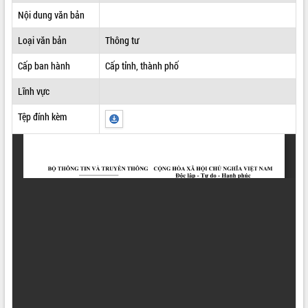
Nội dung văn bản
ĐIỂM TIN VĂN BẢN
Loại văn bản
Thông tư
QUY HOẠCH - KẾ HOẠCH
Cấp ban hành
Cấp tỉnh, thành phố
Lĩnh vực
Tệp đính kèm