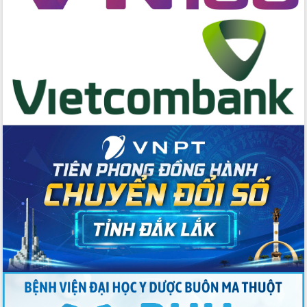
Đẩy mạnh cải cách hành chính, quyết
tâm đạt được mục tiêu tăng trưởng
hai con số trong năm 2026
Tổ chức trang trọng Lễ hội Đền thờ
Lương Văn Chánh năm 2026
Phó Bí thư Tỉnh ủy Đắk Lắk Đỗ Hữu
Huy giữ chức Bí thư Đảng ủy Ủy Ban
Nhân dân tỉnh
Bệnh án điện tử thúc đẩy chuyển đổi
số y tế tại Đắk Lắk
Chuyển đổi số thư viện: Mở rộng
không gian tri thức trong thời đại số
Đánh giá, rút kinh nghiệm công tác tổ
chức diễn tập trước ngày bầu cử
Chương trình “Gặp gỡ hữu nghị –
Friendship Meeting New Year 2026”
Bầu cử Quốc hội và HĐND: Cử tri Đắk
Lắk gửi gắm niềm tin, kỳ vọng vào lá
phiếu
Đắk Lắk sẵn sàng các điều kiện cho