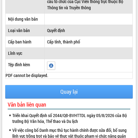
cấu tổ chức của Cục Viễn thông trực thuộc Bộ
Thông tin và Truyền thông
ĐIỂM TIN VĂN BẢN
Nội dung văn bản
QUY HOẠCH - KẾ HOẠCH
Loại văn bản
Quyết định
Cấp ban hành
Cấp tỉnh, thành phố
Lĩnh vực
Tệp đính kèm
PDF cannot be displayed.
Quay lại
Văn bản liên quan
Triển khai Quyết định số 2044/QĐ-BVHTTDL ngày 05/8/2026 của Bộ
trưởng Bộ Văn hóa, Thể thao và Du lịch
Về việc công bố Danh mục thủ tục hành chính được sửa đổi, bổ sung
lĩnh vực trồng trọt và bảo vệ thực vật thuộc phạm vi chức năng quản