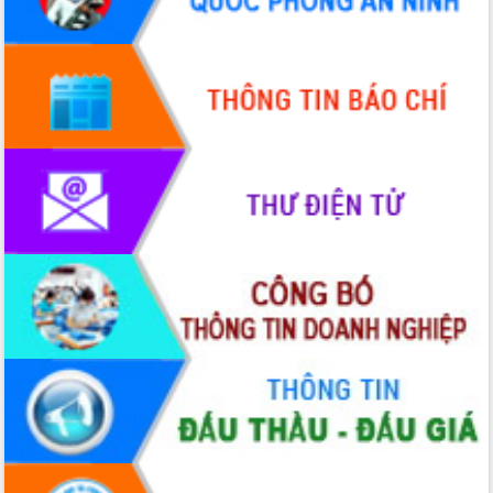
HĐND tỉnh thông qua điều chỉnh Quy
hoạch tỉnh thời kỳ 2021-2030
Hội thảo góp ý hồ sơ điều chỉnh quy
hoạch tỉnh Đắk Lắk thời kỳ 2021-2030,
tầm nhìn đến năm 2050
Nâng cao hiệu quả hoạt động của các
doanh nghiệp nhà nước
Hội nghị triển khai kết nối mạng
truyền số liệu chuyên dùng phục vụ cơ
quan Đảng, Nhà nước
Lễ phát động chuỗi hoạt động chung
tay làm sạch môi trường
Xã Ea Kar bước chuyển mình trong
công tác cải cách hành chính mô hình
mới
UBND tỉnh họp báo định kỳ tháng 4
năm 2026
Hội thảo khoa học “Giải pháp thúc đẩy
phát triển nền kinh tế xanh tại tỉnh
Đắk Lắk”
Tăng cường giám sát, đôn đốc thực