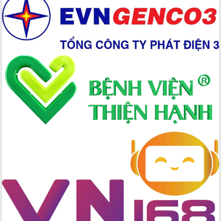
đấu có 77% xã đạt chuẩn nông thôn
mới
Chuyển đổi số 'mở đường' cho nông
nghiệp Đắk Lắk tăng trưởng bứt phá
Triển khai đồng bộ đo đạc, lập hồ sơ
địa chính, hoàn thiện cơ sở dữ liệu đất
đai
Ứng dụng sinh trắc học - Bước tiến
trong hành trình chuyển đổi số tại Đắk
Lắk
Đắk Lắk nâng cao hiệu quả công tác
Đảng từ Sổ tay đảng viên điện tử
Đắk Lắk đẩy mạnh nuôi biển công
nghệ, hướng tới phát triển thủy sản
bền vững
Tập huấn nâng cao năng lực triển khai
chuyển đổi số cho cán bộ, công chức
cấp xã
Đắk Lắk phát động hưởng ứng Ngày
Quyền của người tiêu dùng Việt Nam
2026