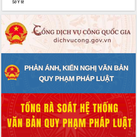
Sở Y tế
Rà soát, hoàn thiện hệ thống thiết chế
văn hóa, thể thao đáp ứng yêu cầu
phát triển mới
Thường trực HĐND tỉnh Đắk Lắk gặp
mặt Đoàn chuyên gia y tế TP. Hồ Chí
Minh
Lễ truy điệu và an táng hài cốt liệt sĩ
tại Nghĩa trang Liệt sĩ xã Sơn Hòa
Bàn giải pháp tháo gỡ khó khăn trong
xuất khẩu sầu riêng và triển khai quy
định EUDR
Thứ trưởng Bộ Nông nghiệp và Môi
trường Nguyễn Hoàng Hiệp khảo sát
vùng trồng và doanh nghiệp đóng gói
sầu riêng tại Đắk Lắk
Trình diễn nghệ thuật chế biến các
món ăn từ sầu riêng
Đắk Lắk công bố Quy hoạch và xúc
tiến đầu tư tỉnh
Ngành cá ngừ Đắk Lắk chủ động thích