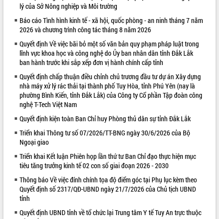
lý của Sở Nông nghiệp và Môi trường
VIDEO
Báo cáo Tình hình kinh tế - xã hội, quốc phòng - an ninh tháng 7 năm
2026 và chương trình công tác tháng 8 năm 2026
Loading the player...
Quyết định Về việc bãi bỏ một số văn bản quy phạm pháp luật trong
Trailer Lễ hội Sầu riêng Đắk Lắk năm
lĩnh vực khoa học và công nghệ do Ủy ban nhân dân tỉnh Đắk Lắk
2026
ban hành trước khi sắp xếp đơn vị hành chính cấp tỉnh
Khám bệnh, cấp phát thuốc miễn phí
Quyết định chấp thuận điều chỉnh chủ trương đầu tư dự án Xây dựng
và tặng quà người dân xã Cư Pui
nhà máy xử lý rác thải tại thành phố Tuy Hòa, tỉnh Phú Yên (nay là
Hội nghị UBND tỉnh Đắk Lắk thường kỳ
phường Bình Kiến, tỉnh Đắk Lắk) của Công ty Cổ phần Tập đoàn công
tháng 7/2026
nghệ T-Tech Việt Nam
Lễ truy tặng danh hiệu “Bà Mẹ Việt
Quyết định kiện toàn Ban Chỉ huy Phòng thủ dân sự tỉnh Đắk Lắk
ALBUM ẢNH
Nam Anh hùng” và trao Huân chương
Lao động
Triển khai Thông tư số 07/2026/TT-BNG ngày 30/6/2026 của Bộ
Ngoại giao
UBND tỉnh Đắk Lắk triển khai nhiệm
vụ 6 tháng cuối năm 2026
Triển khai Kết luận Phiên họp lần thứ tư Ban Chỉ đạo thực hiện mục
tiêu tăng trưởng kinh tế 02 con số giai đoạn 2026 - 2030
Kỳ họp thứ Hai, Hội đồng nhân dân
tỉnh khóa XI quyết nghị nhiều nội dung
Thông báo Về việc đính chính tọa độ điểm góc tại Phụ lục kèm theo
quan trọng
Quyết định số 2317/QĐ-UBND ngày 21/7/2026 của Chủ tịch UBND
tỉnh
Bí thư Tỉnh ủy Lương Nguyễn Minh
Triết thăm, tặng quà người có công với
Quyết định UBND tỉnh về tổ chức lại Trung tâm Y tế Tuy An trực thuộc
cách mạng
LIÊN KẾT WEB