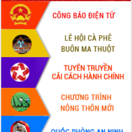
ứng để giữ vững thị trường xuất khẩu
Diễn đàn Kinh tế tư nhân Việt Nam đột
phá cơ chế - Hợp tác công tư
Đề án 06 tạo bước ngoặt đột phá trong
cải cách hành chính tỉnh Đắk Lắk
Kết nối tour, đẩy mạnh chuyển đổi số
để phát triển du lịch Đắk Lắk
Khởi động Dự án Đầu tư xây dựng hạ
tầng kỹ thuật Cụm công nghiệp Tân
Tiến
Gặp mặt các cơ quan báo chí nhân Kỷ
niệm 101 năm Ngày Báo chí Cách
mạng Việt Nam
Đắk Lắk sơ kết 4 năm triển khai thực
hiện Đề án 06 của Chính phủ
Họp báo thông tin về Hội nghị Công bố
Quy hoạch và Xúc tiến đầu tư tỉnh Đắk
Lắk
Khơi thông điểm nghẽn, đẩy nhanh
giải ngân vốn khắc phục thiên tai