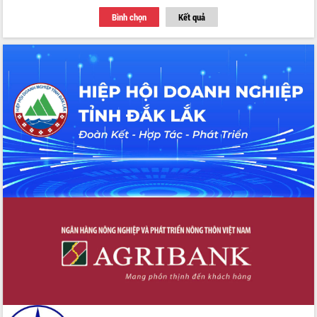
du khách thông qua Hệ thống cơ sở dữ
Bình chọn
Kết quả
liệu và Bản đồ số
Tập huấn ứng dụng trí tuệ nhân tạo (AI)
trong thương mại điện tử năm 2026
Đoàn đại biểu Quốc hội tỉnh Đắk Lắk
trao đổi thông tin trước Kỳ họp thứ
nhất, Quốc hội khóa XVI
Quyết liệt cải cách hành chính, khơi
thông nguồn lực phát triển
Nâng cao hiệu lực, hiệu quả HĐND
tỉnh thông qua hiện đại hóa hành chính
Xã Ea Phê gắn cải cách hành chính với
chuyển đổi số
Phó Chủ tịch Thường trực UBND tỉnh
Hồ Thị Nguyên Thảo làm việc tại Trung
tâm Phục vụ hành chính công xã Ea
Phê
Xây dựng nền hành chính số đồng
hành cùng nông dân dân, doanh nghiệp
Giai đoạn 2026-2030, Đắk Lắk phấn