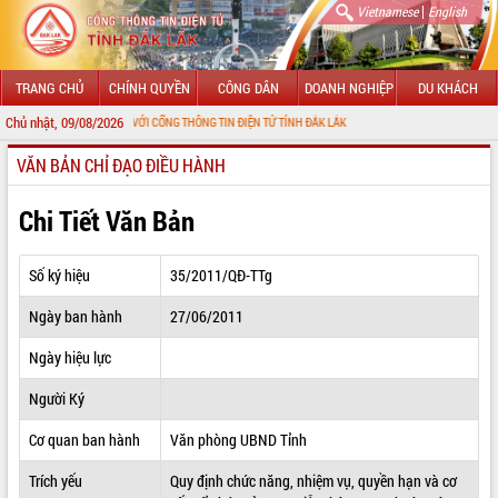
|
Vietnamese
English
TRANG CHỦ
CHÍNH QUYỀN
CÔNG DÂN
DOANH NGHIỆP
DU KHÁCH
Chủ nhật, 09/08/2026
O MỪNG ĐẾN VỚI CỔNG THÔNG TIN ĐIỆN TỬ TỈNH ĐẮK LẮK
VĂN BẢN CHỈ ĐẠO ĐIỀU HÀNH
GIỚI THIỆU
LÃNH ĐẠO UBND TỈNH
Chi Tiết Văn Bản
TIN TỨC SỰ KIỆN
Số ký hiệu
35/2011/QĐ-TTg
SỞ, BAN, NGÀNH
Ngày ban hành
27/06/2011
UBND CÁC XÃ, PHƯỜNG
Ngày hiệu lực
THÔNG TIN CHỈ ĐẠO ĐIỀU HÀNH
Người Ký
HỆ THỐNG VĂN BẢN
Cơ quan ban hành
Văn phòng UBND Tỉnh
Trích yếu
Quy định chức năng, nhiệm vụ, quyền hạn và cơ
VĂN BẢN HĐND TỈNH