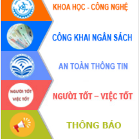
hiện nhiệm vụ quản lý tài sản công
hàng tuần
Tháo gỡ những vướng mắc, đẩy mạnh
công tác cải cách thủ tục hành chính
tại Trung tâm Phục vụ hành chính
công tỉnh
Đắk Lắk: Tôn vinh 46 giải pháp tại Hội
thi Sáng tạo Kỹ thuật 2024 - 2025
Đắk Lắk rà soát, điều chỉnh Đề án 190
về phát triển nuôi trồng thủy sản
Phó Chủ tịch UBND tỉnh Đắk Lắk
Trương Công Thái kiểm tra thực địa
Dự án cao tốc Khánh Hòa - Buôn Ma
Thuột
Định vị cà phê Việt Nam như một “di
sản sống” trong dòng chảy toàn cầu
Xây dựng nông thôn mới: Nâng cao đời
sống người dân từ những mô hình thiết
thực
Quyết liệt tháo gỡ vướng mắc, đẩy