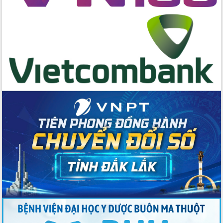
hai con số trong năm 2026
Tổ chức trang trọng Lễ hội Đền thờ
Lương Văn Chánh năm 2026
Phó Bí thư Tỉnh ủy Đắk Lắk Đỗ Hữu
Huy giữ chức Bí thư Đảng ủy Ủy Ban
Nhân dân tỉnh
Bệnh án điện tử thúc đẩy chuyển đổi
số y tế tại Đắk Lắk
Chuyển đổi số thư viện: Mở rộng
không gian tri thức trong thời đại số
Đánh giá, rút kinh nghiệm công tác tổ
chức diễn tập trước ngày bầu cử
Chương trình “Gặp gỡ hữu nghị –
Friendship Meeting New Year 2026”
Bầu cử Quốc hội và HĐND: Cử tri Đắk
Lắk gửi gắm niềm tin, kỳ vọng vào lá
phiếu
Đắk Lắk sẵn sàng các điều kiện cho
Ngày hội bầu cử đại biểu Quốc hội
khóa XVI và HĐND các cấp nhiệm kỳ