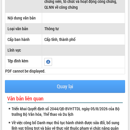
chứng viên, tổ chức và hoạt động công chứng,
QLNN về công chứng
ĐIỂM TIN VĂN BẢN
Nội dung văn bản
QUY HOẠCH - KẾ HOẠCH
Loại văn bản
Thông tư
Cấp ban hành
Cấp tỉnh, thành phố
Lĩnh vực
Tệp đính kèm
PDF cannot be displayed.
Quay lại
Văn bản liên quan
Triển khai Quyết định số 2044/QĐ-BVHTTDL ngày 05/8/2026 của Bộ
trưởng Bộ Văn hóa, Thể thao và Du lịch
Về việc công bố Danh mục thủ tục hành chính được sửa đổi, bổ sung
lĩnh vực trồng trọt và bảo vệ thực vật thuộc phạm vi chức năng quản