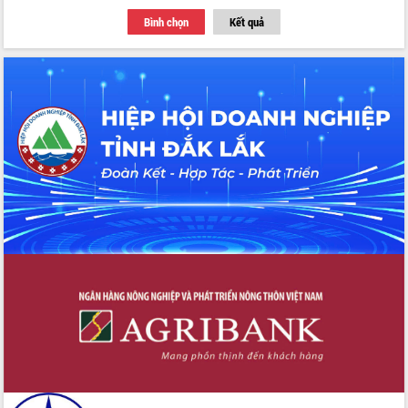
Tập huấn ứng dụng trí tuệ nhân tạo (AI)
Bình chọn
Kết quả
trong thương mại điện tử năm 2026
Đoàn đại biểu Quốc hội tỉnh Đắk Lắk
trao đổi thông tin trước Kỳ họp thứ
nhất, Quốc hội khóa XVI
Quyết liệt cải cách hành chính, khơi
thông nguồn lực phát triển
Nâng cao hiệu lực, hiệu quả HĐND
tỉnh thông qua hiện đại hóa hành chính
Xã Ea Phê gắn cải cách hành chính với
chuyển đổi số
Phó Chủ tịch Thường trực UBND tỉnh
Hồ Thị Nguyên Thảo làm việc tại Trung
tâm Phục vụ hành chính công xã Ea
Phê
Xây dựng nền hành chính số đồng
hành cùng nông dân dân, doanh nghiệp
Giai đoạn 2026-2030, Đắk Lắk phấn
đấu có 77% xã đạt chuẩn nông thôn
mới