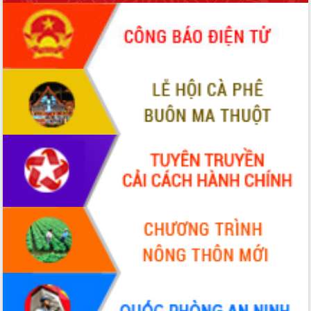
phá cơ chế - Hợp tác công tư
Đề án 06 tạo bước ngoặt đột phá trong
cải cách hành chính tỉnh Đắk Lắk
Kết nối tour, đẩy mạnh chuyển đổi số
để phát triển du lịch Đắk Lắk
Khởi động Dự án Đầu tư xây dựng hạ
tầng kỹ thuật Cụm công nghiệp Tân
Tiến
Gặp mặt các cơ quan báo chí nhân Kỷ
niệm 101 năm Ngày Báo chí Cách
mạng Việt Nam
Đắk Lắk sơ kết 4 năm triển khai thực
hiện Đề án 06 của Chính phủ
Họp báo thông tin về Hội nghị Công bố
Quy hoạch và Xúc tiến đầu tư tỉnh Đắk
Lắk
Khơi thông điểm nghẽn, đẩy nhanh
giải ngân vốn khắc phục thiên tai
HĐND tỉnh thông qua điều chỉnh Quy
hoạch tỉnh thời kỳ 2021-2030