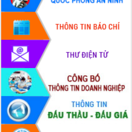
Hội thảo góp ý hồ sơ điều chỉnh quy
hoạch tỉnh Đắk Lắk thời kỳ 2021-2030,
tầm nhìn đến năm 2050
Nâng cao hiệu quả hoạt động của các
doanh nghiệp nhà nước
Hội nghị triển khai kết nối mạng
truyền số liệu chuyên dùng phục vụ cơ
quan Đảng, Nhà nước
Lễ phát động chuỗi hoạt động chung
tay làm sạch môi trường
Xã Ea Kar bước chuyển mình trong
công tác cải cách hành chính mô hình
mới
UBND tỉnh họp báo định kỳ tháng 4
năm 2026
Hội thảo khoa học “Giải pháp thúc đẩy
phát triển nền kinh tế xanh tại tỉnh
Đắk Lắk”
Tăng cường giám sát, đôn đốc thực
hiện nhiệm vụ quản lý tài sản công
hàng tuần