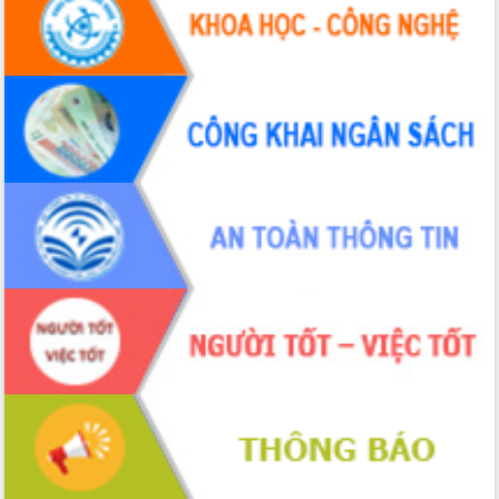
Tháo gỡ những vướng mắc, đẩy mạnh
công tác cải cách thủ tục hành chính
tại Trung tâm Phục vụ hành chính
công tỉnh
Đắk Lắk: Tôn vinh 46 giải pháp tại Hội
thi Sáng tạo Kỹ thuật 2024 - 2025
Đắk Lắk rà soát, điều chỉnh Đề án 190
về phát triển nuôi trồng thủy sản
Phó Chủ tịch UBND tỉnh Đắk Lắk
Trương Công Thái kiểm tra thực địa
Dự án cao tốc Khánh Hòa - Buôn Ma
Thuột
Định vị cà phê Việt Nam như một “di
sản sống” trong dòng chảy toàn cầu
Xây dựng nông thôn mới: Nâng cao đời
sống người dân từ những mô hình thiết
thực
Quyết liệt tháo gỡ vướng mắc, đẩy
nhanh tiến độ các dự án trọng điểm
trong Khu kinh tế Nam Phú Yên