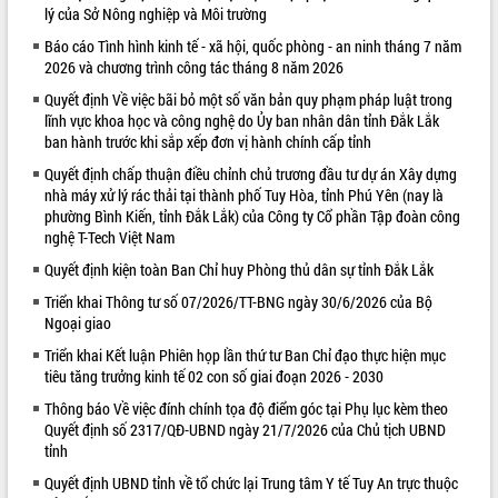
lý của Sở Nông nghiệp và Môi trường
VIDEO
Báo cáo Tình hình kinh tế - xã hội, quốc phòng - an ninh tháng 7 năm
2026 và chương trình công tác tháng 8 năm 2026
Loading the player...
Quyết định Về việc bãi bỏ một số văn bản quy phạm pháp luật trong
Khám bệnh, cấp phát thuốc miễn phí
lĩnh vực khoa học và công nghệ do Ủy ban nhân dân tỉnh Đắk Lắk
và tặng quà người dân xã Cư Pui
ban hành trước khi sắp xếp đơn vị hành chính cấp tỉnh
Hội nghị UBND tỉnh Đắk Lắk thường kỳ
Quyết định chấp thuận điều chỉnh chủ trương đầu tư dự án Xây dựng
tháng 7/2026
nhà máy xử lý rác thải tại thành phố Tuy Hòa, tỉnh Phú Yên (nay là
Lễ truy tặng danh hiệu “Bà Mẹ Việt
phường Bình Kiến, tỉnh Đắk Lắk) của Công ty Cổ phần Tập đoàn công
Nam Anh hùng” và trao Huân chương
nghệ T-Tech Việt Nam
Lao động
Quyết định kiện toàn Ban Chỉ huy Phòng thủ dân sự tỉnh Đắk Lắk
ALBUM ẢNH
UBND tỉnh Đắk Lắk triển khai nhiệm
vụ 6 tháng cuối năm 2026
Triển khai Thông tư số 07/2026/TT-BNG ngày 30/6/2026 của Bộ
Ngoại giao
Kỳ họp thứ Hai, Hội đồng nhân dân
tỉnh khóa XI quyết nghị nhiều nội dung
Triển khai Kết luận Phiên họp lần thứ tư Ban Chỉ đạo thực hiện mục
quan trọng
tiêu tăng trưởng kinh tế 02 con số giai đoạn 2026 - 2030
Bí thư Tỉnh ủy Lương Nguyễn Minh
Thông báo Về việc đính chính tọa độ điểm góc tại Phụ lục kèm theo
Triết thăm, tặng quà người có công với
Quyết định số 2317/QĐ-UBND ngày 21/7/2026 của Chủ tịch UBND
cách mạng
tỉnh
Rà soát, hoàn thiện hệ thống thiết chế
Quyết định UBND tỉnh về tổ chức lại Trung tâm Y tế Tuy An trực thuộc
văn hóa, thể thao đáp ứng yêu cầu
LIÊN KẾT WEB