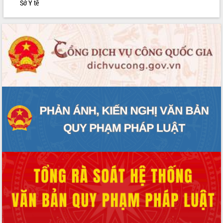
Sở Y tế
phát triển mới
Thường trực HĐND tỉnh Đắk Lắk gặp
mặt Đoàn chuyên gia y tế TP. Hồ Chí
Minh
Lễ truy điệu và an táng hài cốt liệt sĩ
tại Nghĩa trang Liệt sĩ xã Sơn Hòa
Bàn giải pháp tháo gỡ khó khăn trong
xuất khẩu sầu riêng và triển khai quy
định EUDR
Thứ trưởng Bộ Nông nghiệp và Môi
trường Nguyễn Hoàng Hiệp khảo sát
vùng trồng và doanh nghiệp đóng gói
sầu riêng tại Đắk Lắk
Trình diễn nghệ thuật chế biến các
món ăn từ sầu riêng
Đắk Lắk công bố Quy hoạch và xúc
tiến đầu tư tỉnh
Ngành cá ngừ Đắk Lắk chủ động thích
ứng để giữ vững thị trường xuất khẩu
Diễn đàn Kinh tế tư nhân Việt Nam đột