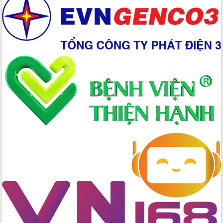
Chuyển đổi số 'mở đường' cho nông
nghiệp Đắk Lắk tăng trưởng bứt phá
Triển khai đồng bộ đo đạc, lập hồ sơ
địa chính, hoàn thiện cơ sở dữ liệu đất
đai
Ứng dụng sinh trắc học - Bước tiến
trong hành trình chuyển đổi số tại Đắk
Lắk
Đắk Lắk nâng cao hiệu quả công tác
Đảng từ Sổ tay đảng viên điện tử
Đắk Lắk đẩy mạnh nuôi biển công
nghệ, hướng tới phát triển thủy sản
bền vững
Tập huấn nâng cao năng lực triển khai
chuyển đổi số cho cán bộ, công chức
cấp xã
Đắk Lắk phát động hưởng ứng Ngày
Quyền của người tiêu dùng Việt Nam
2026
Đẩy mạnh cải cách hành chính, quyết
tâm đạt được mục tiêu tăng trưởng