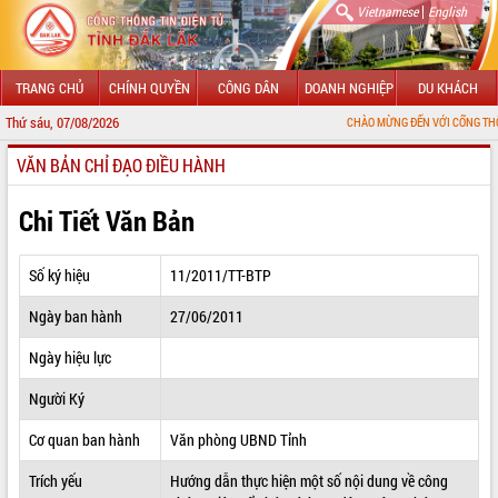
|
Vietnamese
English
TRANG CHỦ
CHÍNH QUYỀN
CÔNG DÂN
DOANH NGHIỆP
DU KHÁCH
Thứ sáu, 07/08/2026
CHÀO MỪNG ĐẾN VỚI CỔNG THÔNG TIN ĐIỆN
VĂN BẢN CHỈ ĐẠO ĐIỀU HÀNH
GIỚI THIỆU
LÃNH ĐẠO UBND TỈNH
Chi Tiết Văn Bản
TIN TỨC SỰ KIỆN
Số ký hiệu
11/2011/TT-BTP
SỞ, BAN, NGÀNH
Ngày ban hành
27/06/2011
UBND CÁC XÃ, PHƯỜNG
Ngày hiệu lực
THÔNG TIN CHỈ ĐẠO ĐIỀU HÀNH
Người Ký
HỆ THỐNG VĂN BẢN
Cơ quan ban hành
Văn phòng UBND Tỉnh
Trích yếu
Hướng dẫn thực hiện một số nội dung về công
VĂN BẢN HĐND TỈNH