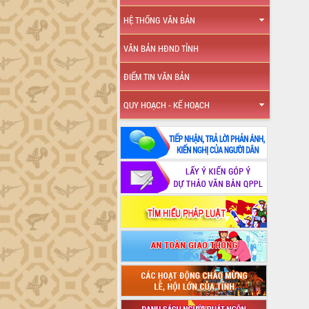
HỆ THỐNG VĂN BẢN
VĂN BẢN HĐND TỈNH
ĐIỂM TIN VĂN BẢN
QUY HOẠCH - KẾ HOẠCH