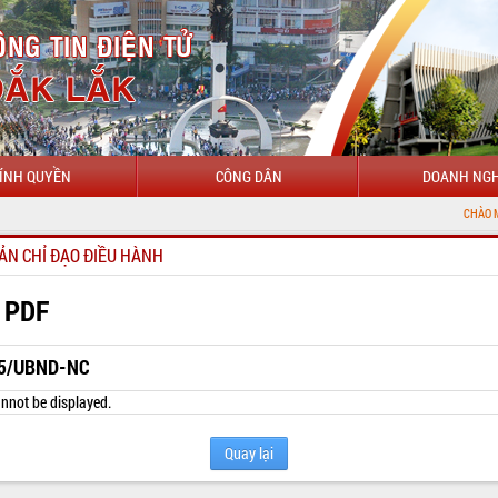
ÍNH QUYỀN
CÔNG DÂN
DOANH NGH
CHÀO MỪNG ĐẾN VỚI 
ẢN CHỈ ĐẠO ĐIỀU HÀNH
 PDF
5/UBND-NC
nnot be displayed.
Quay lại