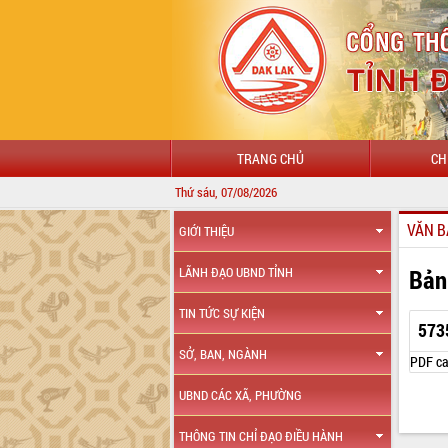
TRANG CHỦ
CH
Thứ sáu, 07/08/2026
VĂN B
GIỚI THIỆU
Bản
LÃNH ĐẠO UBND TỈNH
TIN TỨC SỰ KIỆN
573
SỞ, BAN, NGÀNH
PDF ca
UBND CÁC XÃ, PHƯỜNG
THÔNG TIN CHỈ ĐẠO ĐIỀU HÀNH