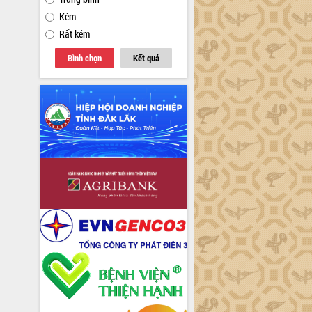
Kém
Rất kém
Bình chọn
Kết quả