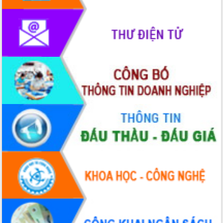
phát triển mới
Thường trực HĐND tỉnh Đắk Lắk gặp
mặt Đoàn chuyên gia y tế TP. Hồ Chí
Minh
Lễ truy điệu và an táng hài cốt liệt sĩ
tại Nghĩa trang Liệt sĩ xã Sơn Hòa
Bàn giải pháp tháo gỡ khó khăn trong
xuất khẩu sầu riêng và triển khai quy
định EUDR
Thứ trưởng Bộ Nông nghiệp và Môi
trường Nguyễn Hoàng Hiệp khảo sát
vùng trồng và doanh nghiệp đóng gói
sầu riêng tại Đắk Lắk
Trình diễn nghệ thuật chế biến các
món ăn từ sầu riêng
Đắk Lắk công bố Quy hoạch và xúc
tiến đầu tư tỉnh
Ngành cá ngừ Đắk Lắk chủ động thích
ứng để giữ vững thị trường xuất khẩu
Diễn đàn Kinh tế tư nhân Việt Nam đột