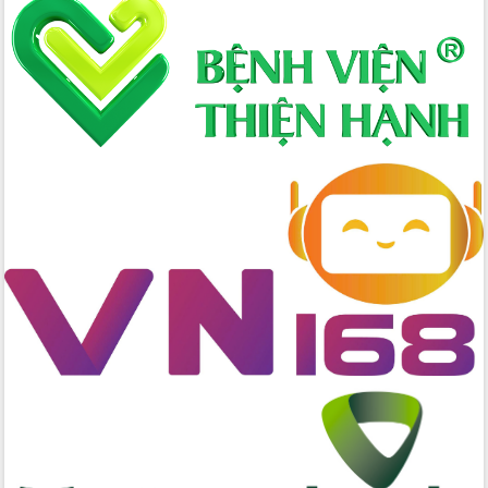
Hòn Yến phát triển du lịch gắn với bảo
tồn biển
Lấy ý kiến điều chỉnh Quy hoạch tỉnh
Đắk Lắk thời kỳ 2021-2030, tầm nhìn
đến năm 2050
Phát động chiến dịch 30 ngày đêm
giải phóng mặt bằng Tuyến đường bộ
ven biển
Đắk Lắk nỗ lực thúc đẩy tăng trưởng
kinh tế từ 10% trở lên trong Quý
II/2026
Đắk Lắk ký kết thỏa thuận hợp tác về
chuyển đổi số giai đoạn 2026 – 2030
với Tập đoàn Bưu chính Viễn thông
Việt Nam
Thứ trưởng Bộ Y tế làm việc với tỉnh
Đắk Lắk về phát triển nhân lực y tế
cho trạm y tế cấp xã
Du lịch Đắk Lắk nâng tầm trải nghiệm
du khách thông qua Hệ thống cơ sở dữ
liệu và Bản đồ số