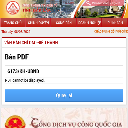
|
Vietnamese
English
TRANG CHỦ
CHÍNH QUYỀN
CÔNG DÂN
DOANH NGHIỆP
DU KHÁCH
Thứ bảy, 08/08/2026
CHÀO MỪNG ĐẾN VỚI CỔNG THÔNG TIN 
VĂN BẢN CHỈ ĐẠO ĐIỀU HÀNH
GIỚI THIỆU
LÃNH ĐẠO UBND TỈNH
Bản PDF
TIN TỨC SỰ KIỆN
6173/KH-UBND
SỞ, BAN, NGÀNH
PDF cannot be displayed.
UBND CÁC XÃ, PHƯỜNG
Quay lại
THÔNG TIN CHỈ ĐẠO ĐIỀU HÀNH
HỆ THỐNG VĂN BẢN
VĂN BẢN HĐND TỈNH