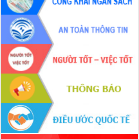
phá cơ chế - Hợp tác công tư
Đề án 06 tạo bước ngoặt đột phá trong
cải cách hành chính tỉnh Đắk Lắk
Kết nối tour, đẩy mạnh chuyển đổi số
để phát triển du lịch Đắk Lắk
Khởi động Dự án Đầu tư xây dựng hạ
tầng kỹ thuật Cụm công nghiệp Tân
Tiến
Gặp mặt các cơ quan báo chí nhân Kỷ
niệm 101 năm Ngày Báo chí Cách
mạng Việt Nam
Đắk Lắk sơ kết 4 năm triển khai thực
hiện Đề án 06 của Chính phủ
Họp báo thông tin về Hội nghị Công bố
Quy hoạch và Xúc tiến đầu tư tỉnh Đắk
Lắk
Khơi thông điểm nghẽn, đẩy nhanh
giải ngân vốn khắc phục thiên tai
HĐND tỉnh thông qua điều chỉnh Quy
hoạch tỉnh thời kỳ 2021-2030