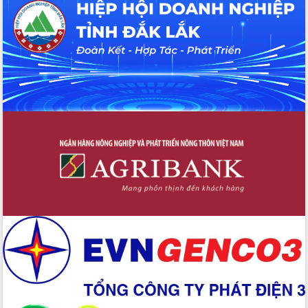
Tháo gỡ những vướng mắc, đẩy mạnh
công tác cải cách thủ tục hành chính
tại Trung tâm Phục vụ hành chính
công tỉnh
Đắk Lắk: Tôn vinh 46 giải pháp tại Hội
thi Sáng tạo Kỹ thuật 2024 - 2025
Đắk Lắk rà soát, điều chỉnh Đề án 190
về phát triển nuôi trồng thủy sản
Phó Chủ tịch UBND tỉnh Đắk Lắk
Trương Công Thái kiểm tra thực địa
Dự án cao tốc Khánh Hòa - Buôn Ma
Thuột
Định vị cà phê Việt Nam như một “di
sản sống” trong dòng chảy toàn cầu
Xây dựng nông thôn mới: Nâng cao đời
sống người dân từ những mô hình thiết
thực
Quyết liệt tháo gỡ vướng mắc, đẩy
nhanh tiến độ các dự án trọng điểm
trong Khu kinh tế Nam Phú Yên