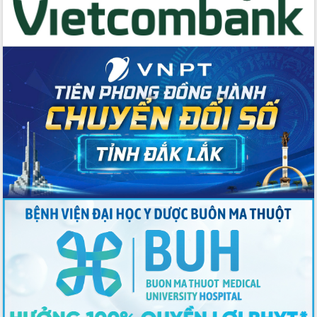
Tập huấn ứng dụng trí tuệ nhân tạo (AI)
trong thương mại điện tử năm 2026
Đoàn đại biểu Quốc hội tỉnh Đắk Lắk
trao đổi thông tin trước Kỳ họp thứ
nhất, Quốc hội khóa XVI
Quyết liệt cải cách hành chính, khơi
thông nguồn lực phát triển
Nâng cao hiệu lực, hiệu quả HĐND
tỉnh thông qua hiện đại hóa hành chính
Xã Ea Phê gắn cải cách hành chính với
chuyển đổi số
Phó Chủ tịch Thường trực UBND tỉnh
Hồ Thị Nguyên Thảo làm việc tại Trung
tâm Phục vụ hành chính công xã Ea
Phê
Xây dựng nền hành chính số đồng
hành cùng nông dân dân, doanh nghiệp
Giai đoạn 2026-2030, Đắk Lắk phấn
đấu có 77% xã đạt chuẩn nông thôn
mới