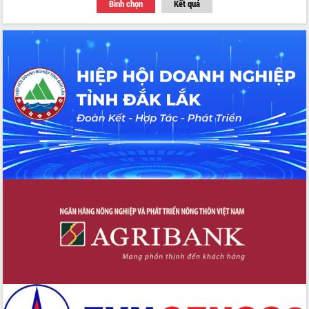
Bình chọn
Kết quả
Thứ trưởng Bộ Y tế làm việc với tỉnh
Đắk Lắk về phát triển nhân lực y tế
cho trạm y tế cấp xã
Du lịch Đắk Lắk nâng tầm trải nghiệm
du khách thông qua Hệ thống cơ sở dữ
liệu và Bản đồ số
Tập huấn ứng dụng trí tuệ nhân tạo (AI)
trong thương mại điện tử năm 2026
Đoàn đại biểu Quốc hội tỉnh Đắk Lắk
trao đổi thông tin trước Kỳ họp thứ
nhất, Quốc hội khóa XVI
Quyết liệt cải cách hành chính, khơi
thông nguồn lực phát triển
Nâng cao hiệu lực, hiệu quả HĐND
tỉnh thông qua hiện đại hóa hành chính
Xã Ea Phê gắn cải cách hành chính với
chuyển đổi số
Phó Chủ tịch Thường trực UBND tỉnh
Hồ Thị Nguyên Thảo làm việc tại Trung
tâm Phục vụ hành chính công xã Ea
Phê