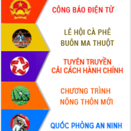
món ăn từ sầu riêng
Đắk Lắk công bố Quy hoạch và xúc
tiến đầu tư tỉnh
Ngành cá ngừ Đắk Lắk chủ động thích
ứng để giữ vững thị trường xuất khẩu
Diễn đàn Kinh tế tư nhân Việt Nam đột
phá cơ chế - Hợp tác công tư
Đề án 06 tạo bước ngoặt đột phá trong
cải cách hành chính tỉnh Đắk Lắk
Kết nối tour, đẩy mạnh chuyển đổi số
để phát triển du lịch Đắk Lắk
Khởi động Dự án Đầu tư xây dựng hạ
tầng kỹ thuật Cụm công nghiệp Tân
Tiến
Gặp mặt các cơ quan báo chí nhân Kỷ
niệm 101 năm Ngày Báo chí Cách
mạng Việt Nam
Đắk Lắk sơ kết 4 năm triển khai thực
hiện Đề án 06 của Chính phủ
Họp báo thông tin về Hội nghị Công bố