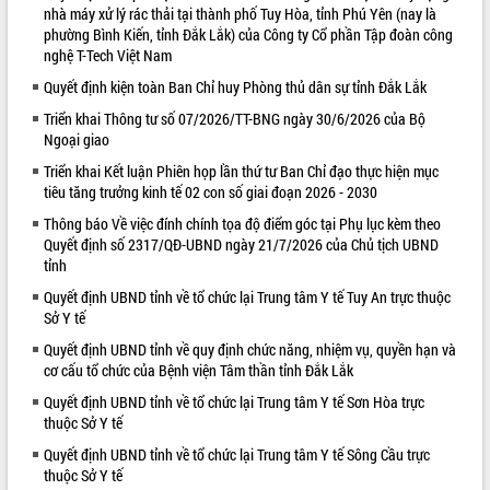
nhà máy xử lý rác thải tại thành phố Tuy Hòa, tỉnh Phú Yên (nay là
VIDEO
phường Bình Kiến, tỉnh Đắk Lắk) của Công ty Cổ phần Tập đoàn công
nghệ T-Tech Việt Nam
Quyết định kiện toàn Ban Chỉ huy Phòng thủ dân sự tỉnh Đắk Lắk
Triển khai Thông tư số 07/2026/TT-BNG ngày 30/6/2026 của Bộ
Ngoại giao
Triển khai Kết luận Phiên họp lần thứ tư Ban Chỉ đạo thực hiện mục
tiêu tăng trưởng kinh tế 02 con số giai đoạn 2026 - 2030
Thông báo Về việc đính chính tọa độ điểm góc tại Phụ lục kèm theo
Quyết định số 2317/QĐ-UBND ngày 21/7/2026 của Chủ tịch UBND
Khám bệnh, cấp phát thuốc miễn phí
tỉnh
và tặng quà người dân xã Cư Pui
Hội nghị UBND tỉnh Đắk Lắk thường kỳ
Quyết định UBND tỉnh về tổ chức lại Trung tâm Y tế Tuy An trực thuộc
Sở Y tế
tháng 7/2026
Lễ truy tặng danh hiệu “Bà Mẹ Việt
Quyết định UBND tỉnh về quy định chức năng, nhiệm vụ, quyền hạn và
Nam Anh hùng” và trao Huân chương
cơ cấu tổ chức của Bệnh viện Tâm thần tỉnh Đắk Lắk
Lao động
Quyết định UBND tỉnh về tổ chức lại Trung tâm Y tế Sơn Hòa trực
ALBUM ẢNH
UBND tỉnh Đắk Lắk triển khai nhiệm
thuộc Sở Y tế
vụ 6 tháng cuối năm 2026
Quyết định UBND tỉnh về tổ chức lại Trung tâm Y tế Sông Cầu trực
Kỳ họp thứ Hai, Hội đồng nhân dân
thuộc Sở Y tế
tỉnh khóa XI quyết nghị nhiều nội dung