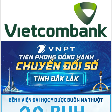
cấp xã
Đắk Lắk phát động hưởng ứng Ngày
Quyền của người tiêu dùng Việt Nam
2026
Đẩy mạnh cải cách hành chính, quyết
tâm đạt được mục tiêu tăng trưởng
hai con số trong năm 2026
Tổ chức trang trọng Lễ hội Đền thờ
Lương Văn Chánh năm 2026
Phó Bí thư Tỉnh ủy Đắk Lắk Đỗ Hữu
Huy giữ chức Bí thư Đảng ủy Ủy Ban
Nhân dân tỉnh
Bệnh án điện tử thúc đẩy chuyển đổi
số y tế tại Đắk Lắk
Chuyển đổi số thư viện: Mở rộng
không gian tri thức trong thời đại số
Đánh giá, rút kinh nghiệm công tác tổ
chức diễn tập trước ngày bầu cử
Chương trình “Gặp gỡ hữu nghị –
Friendship Meeting New Year 2026”