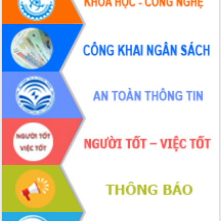
Hội thảo khoa học “Giải pháp thúc đẩy
phát triển nền kinh tế xanh tại tỉnh
Đắk Lắk”
Tăng cường giám sát, đôn đốc thực
hiện nhiệm vụ quản lý tài sản công
hàng tuần
Tháo gỡ những vướng mắc, đẩy mạnh
công tác cải cách thủ tục hành chính
tại Trung tâm Phục vụ hành chính
công tỉnh
Đắk Lắk: Tôn vinh 46 giải pháp tại Hội
thi Sáng tạo Kỹ thuật 2024 - 2025
Đắk Lắk rà soát, điều chỉnh Đề án 190
về phát triển nuôi trồng thủy sản
Phó Chủ tịch UBND tỉnh Đắk Lắk
Trương Công Thái kiểm tra thực địa
Dự án cao tốc Khánh Hòa - Buôn Ma
Thuột
Định vị cà phê Việt Nam như một “di
sản sống” trong dòng chảy toàn cầu