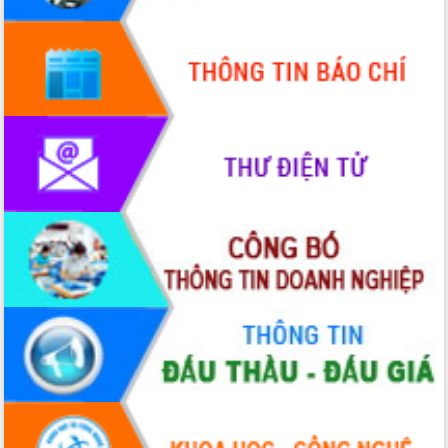
Quy hoạch và Xúc tiến đầu tư tỉnh Đắk
Lắk
Khơi thông điểm nghẽn, đẩy nhanh
giải ngân vốn khắc phục thiên tai
HĐND tỉnh thông qua điều chỉnh Quy
hoạch tỉnh thời kỳ 2021-2030
Hội thảo góp ý hồ sơ điều chỉnh quy
hoạch tỉnh Đắk Lắk thời kỳ 2021-2030,
tầm nhìn đến năm 2050
Nâng cao hiệu quả hoạt động của các
doanh nghiệp nhà nước
Hội nghị triển khai kết nối mạng
truyền số liệu chuyên dùng phục vụ cơ
quan Đảng, Nhà nước
Lễ phát động chuỗi hoạt động chung
tay làm sạch môi trường
Xã Ea Kar bước chuyển mình trong
công tác cải cách hành chính mô hình
mới
UBND tỉnh họp báo định kỳ tháng 4
năm 2026