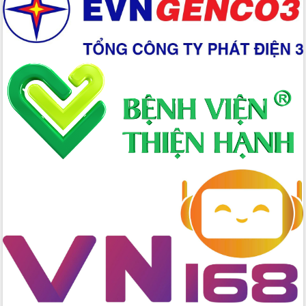
Xây dựng nền hành chính số đồng
hành cùng nông dân dân, doanh nghiệp
Giai đoạn 2026-2030, Đắk Lắk phấn
đấu có 77% xã đạt chuẩn nông thôn
mới
Chuyển đổi số 'mở đường' cho nông
nghiệp Đắk Lắk tăng trưởng bứt phá
Triển khai đồng bộ đo đạc, lập hồ sơ
địa chính, hoàn thiện cơ sở dữ liệu đất
đai
Ứng dụng sinh trắc học - Bước tiến
trong hành trình chuyển đổi số tại Đắk
Lắk
Đắk Lắk nâng cao hiệu quả công tác
Đảng từ Sổ tay đảng viên điện tử
Đắk Lắk đẩy mạnh nuôi biển công
nghệ, hướng tới phát triển thủy sản
bền vững
Tập huấn nâng cao năng lực triển khai
chuyển đổi số cho cán bộ, công chức