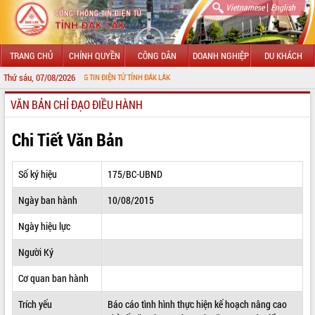
|
Vietnamese
English
TRANG CHỦ
CHÍNH QUYỀN
CÔNG DÂN
DOANH NGHIỆP
DU KHÁCH
Thứ sáu, 07/08/2026
 CỔNG THÔNG TIN ĐIỆN TỬ TỈNH ĐẮK LẮK
VĂN BẢN CHỈ ĐẠO ĐIỀU HÀNH
GIỚI THIỆU
LÃNH ĐẠO UBND TỈNH
Chi Tiết Văn Bản
TIN TỨC SỰ KIỆN
Số ký hiệu
175/BC-UBND
SỞ, BAN, NGÀNH
Ngày ban hành
10/08/2015
UBND CÁC XÃ, PHƯỜNG
Ngày hiệu lực
THÔNG TIN CHỈ ĐẠO ĐIỀU HÀNH
Người Ký
HỆ THỐNG VĂN BẢN
Cơ quan ban hành
Trích yếu
Báo cáo tình hình thực hiện kế hoạch nâng cao
VĂN BẢN HĐND TỈNH