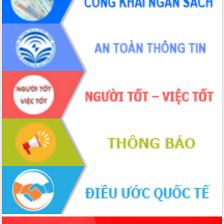
sầu riêng tại Đắk Lắk
Trình diễn nghệ thuật chế biến các
món ăn từ sầu riêng
Đắk Lắk công bố Quy hoạch và xúc
tiến đầu tư tỉnh
Ngành cá ngừ Đắk Lắk chủ động thích
ứng để giữ vững thị trường xuất khẩu
Diễn đàn Kinh tế tư nhân Việt Nam đột
phá cơ chế - Hợp tác công tư
Đề án 06 tạo bước ngoặt đột phá trong
cải cách hành chính tỉnh Đắk Lắk
Kết nối tour, đẩy mạnh chuyển đổi số
để phát triển du lịch Đắk Lắk
Khởi động Dự án Đầu tư xây dựng hạ
tầng kỹ thuật Cụm công nghiệp Tân
Tiến
Gặp mặt các cơ quan báo chí nhân Kỷ
niệm 101 năm Ngày Báo chí Cách
mạng Việt Nam
Đắk Lắk sơ kết 4 năm triển khai thực