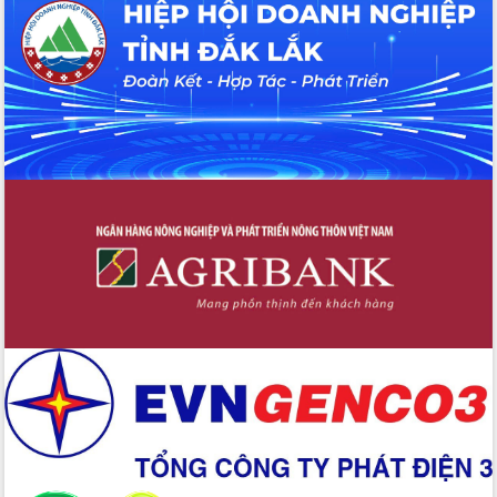
UBND tỉnh họp báo định kỳ tháng 4
năm 2026
Hội thảo khoa học “Giải pháp thúc đẩy
phát triển nền kinh tế xanh tại tỉnh
Đắk Lắk”
Tăng cường giám sát, đôn đốc thực
hiện nhiệm vụ quản lý tài sản công
hàng tuần
Tháo gỡ những vướng mắc, đẩy mạnh
công tác cải cách thủ tục hành chính
tại Trung tâm Phục vụ hành chính
công tỉnh
Đắk Lắk: Tôn vinh 46 giải pháp tại Hội
thi Sáng tạo Kỹ thuật 2024 - 2025
Đắk Lắk rà soát, điều chỉnh Đề án 190
về phát triển nuôi trồng thủy sản
Phó Chủ tịch UBND tỉnh Đắk Lắk
Trương Công Thái kiểm tra thực địa
Dự án cao tốc Khánh Hòa - Buôn Ma
Thuột