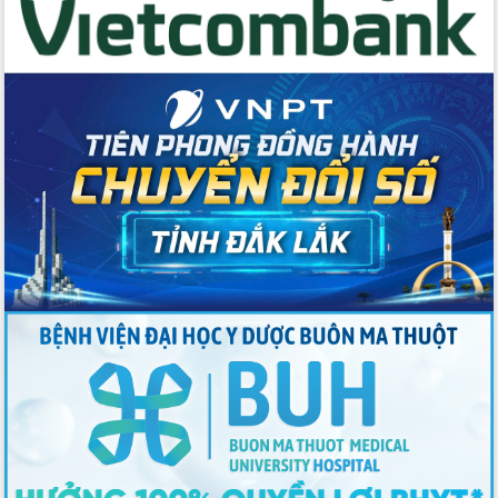
với Tập đoàn Bưu chính Viễn thông
Việt Nam
Thứ trưởng Bộ Y tế làm việc với tỉnh
Đắk Lắk về phát triển nhân lực y tế
cho trạm y tế cấp xã
Du lịch Đắk Lắk nâng tầm trải nghiệm
du khách thông qua Hệ thống cơ sở dữ
liệu và Bản đồ số
Tập huấn ứng dụng trí tuệ nhân tạo (AI)
trong thương mại điện tử năm 2026
Đoàn đại biểu Quốc hội tỉnh Đắk Lắk
trao đổi thông tin trước Kỳ họp thứ
nhất, Quốc hội khóa XVI
Quyết liệt cải cách hành chính, khơi
thông nguồn lực phát triển
Nâng cao hiệu lực, hiệu quả HĐND
tỉnh thông qua hiện đại hóa hành chính
Xã Ea Phê gắn cải cách hành chính với
chuyển đổi số
Phó Chủ tịch Thường trực UBND tỉnh