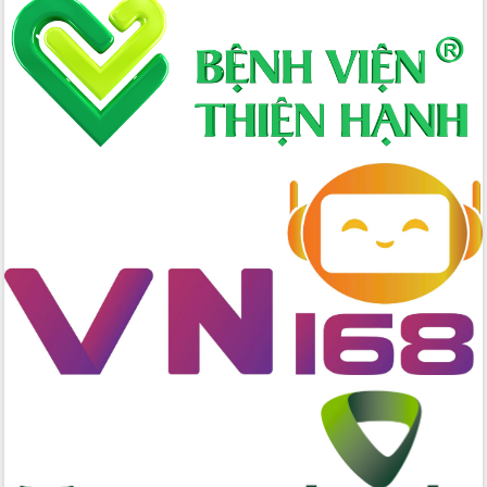
Định vị cà phê Việt Nam như một “di
sản sống” trong dòng chảy toàn cầu
Xây dựng nông thôn mới: Nâng cao đời
sống người dân từ những mô hình thiết
thực
Quyết liệt tháo gỡ vướng mắc, đẩy
nhanh tiến độ các dự án trọng điểm
trong Khu kinh tế Nam Phú Yên
Hòn Yến phát triển du lịch gắn với bảo
tồn biển
Lấy ý kiến điều chỉnh Quy hoạch tỉnh
Đắk Lắk thời kỳ 2021-2030, tầm nhìn
đến năm 2050
Phát động chiến dịch 30 ngày đêm
giải phóng mặt bằng Tuyến đường bộ
ven biển
Đắk Lắk nỗ lực thúc đẩy tăng trưởng
kinh tế từ 10% trở lên trong Quý
II/2026
Đắk Lắk ký kết thỏa thuận hợp tác về
chuyển đổi số giai đoạn 2026 – 2030