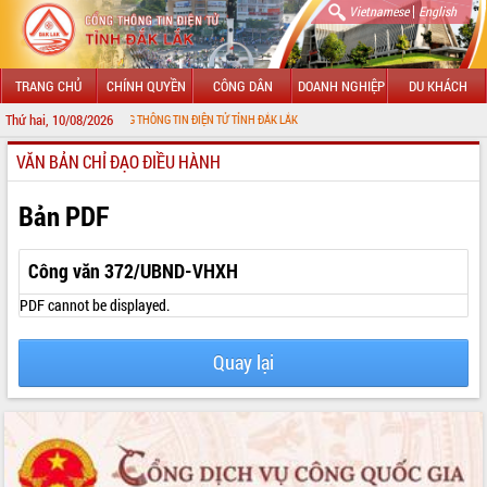
|
Vietnamese
English
TRANG CHỦ
CHÍNH QUYỀN
CÔNG DÂN
DOANH NGHIỆP
DU KHÁCH
Thứ hai, 10/08/2026
 ĐẾN VỚI CỔNG THÔNG TIN ĐIỆN TỬ TỈNH ĐẮK LẮK
VĂN BẢN CHỈ ĐẠO ĐIỀU HÀNH
GIỚI THIỆU
LÃNH ĐẠO UBND TỈNH
Bản PDF
TIN TỨC SỰ KIỆN
Công văn 372/UBND-VHXH
SỞ, BAN, NGÀNH
PDF cannot be displayed.
UBND CÁC XÃ, PHƯỜNG
Quay lại
THÔNG TIN CHỈ ĐẠO ĐIỀU HÀNH
HỆ THỐNG VĂN BẢN
VĂN BẢN HĐND TỈNH