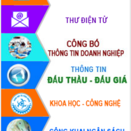
phát triển mới
Thường trực HĐND tỉnh Đắk Lắk gặp
mặt Đoàn chuyên gia y tế TP. Hồ Chí
Minh
Lễ truy điệu và an táng hài cốt liệt sĩ
tại Nghĩa trang Liệt sĩ xã Sơn Hòa
Bàn giải pháp tháo gỡ khó khăn trong
xuất khẩu sầu riêng và triển khai quy
định EUDR
Thứ trưởng Bộ Nông nghiệp và Môi
trường Nguyễn Hoàng Hiệp khảo sát
vùng trồng và doanh nghiệp đóng gói
sầu riêng tại Đắk Lắk
Trình diễn nghệ thuật chế biến các
món ăn từ sầu riêng
Đắk Lắk công bố Quy hoạch và xúc
tiến đầu tư tỉnh
Ngành cá ngừ Đắk Lắk chủ động thích
ứng để giữ vững thị trường xuất khẩu
Diễn đàn Kinh tế tư nhân Việt Nam đột