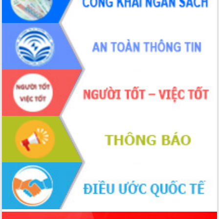
phá cơ chế - Hợp tác công tư
Đề án 06 tạo bước ngoặt đột phá trong
cải cách hành chính tỉnh Đắk Lắk
Kết nối tour, đẩy mạnh chuyển đổi số
để phát triển du lịch Đắk Lắk
Khởi động Dự án Đầu tư xây dựng hạ
tầng kỹ thuật Cụm công nghiệp Tân
Tiến
Gặp mặt các cơ quan báo chí nhân Kỷ
niệm 101 năm Ngày Báo chí Cách
mạng Việt Nam
Đắk Lắk sơ kết 4 năm triển khai thực
hiện Đề án 06 của Chính phủ
Họp báo thông tin về Hội nghị Công bố
Quy hoạch và Xúc tiến đầu tư tỉnh Đắk
Lắk
Khơi thông điểm nghẽn, đẩy nhanh
giải ngân vốn khắc phục thiên tai
HĐND tỉnh thông qua điều chỉnh Quy
hoạch tỉnh thời kỳ 2021-2030