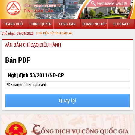
|
Vietnamese
English
TRANG CHỦ
CHÍNH QUYỀN
CÔNG DÂN
DOANH NGHIỆP
DU KHÁCH
Chủ nhật, 09/08/2026
I CỔNG THÔNG TIN ĐIỆN TỬ TỈNH ĐẮK LẮK
VĂN BẢN CHỈ ĐẠO ĐIỀU HÀNH
GIỚI THIỆU
LÃNH ĐẠO UBND TỈNH
Bản PDF
TIN TỨC SỰ KIỆN
Nghị định 53/2011/NĐ-CP
SỞ, BAN, NGÀNH
PDF cannot be displayed.
UBND CÁC XÃ, PHƯỜNG
Quay lại
THÔNG TIN CHỈ ĐẠO ĐIỀU HÀNH
HỆ THỐNG VĂN BẢN
VĂN BẢN HĐND TỈNH