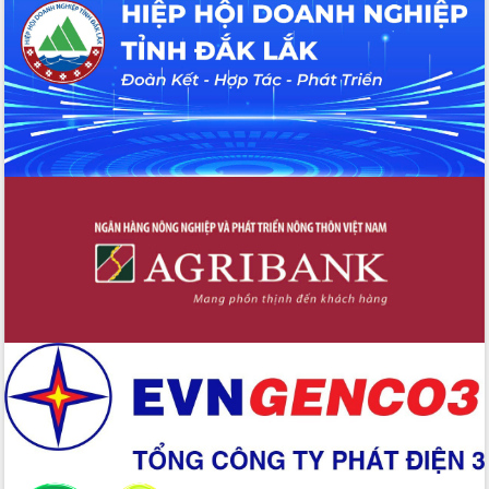
Tháo gỡ những vướng mắc, đẩy mạnh
công tác cải cách thủ tục hành chính
tại Trung tâm Phục vụ hành chính
công tỉnh
Đắk Lắk: Tôn vinh 46 giải pháp tại Hội
thi Sáng tạo Kỹ thuật 2024 - 2025
Đắk Lắk rà soát, điều chỉnh Đề án 190
về phát triển nuôi trồng thủy sản
Phó Chủ tịch UBND tỉnh Đắk Lắk
Trương Công Thái kiểm tra thực địa
Dự án cao tốc Khánh Hòa - Buôn Ma
Thuột
Định vị cà phê Việt Nam như một “di
sản sống” trong dòng chảy toàn cầu
Xây dựng nông thôn mới: Nâng cao đời
sống người dân từ những mô hình thiết
thực
Quyết liệt tháo gỡ vướng mắc, đẩy
nhanh tiến độ các dự án trọng điểm
trong Khu kinh tế Nam Phú Yên