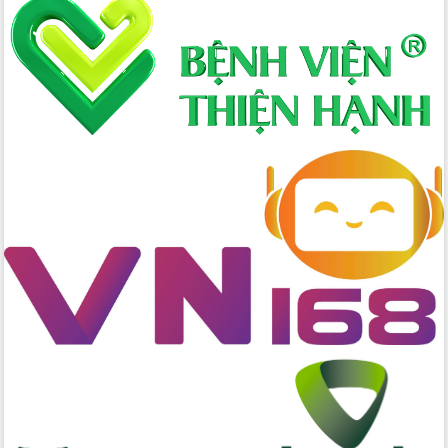
Hòn Yến phát triển du lịch gắn với bảo
tồn biển
Lấy ý kiến điều chỉnh Quy hoạch tỉnh
Đắk Lắk thời kỳ 2021-2030, tầm nhìn
đến năm 2050
Phát động chiến dịch 30 ngày đêm
giải phóng mặt bằng Tuyến đường bộ
ven biển
Đắk Lắk nỗ lực thúc đẩy tăng trưởng
kinh tế từ 10% trở lên trong Quý
II/2026
Đắk Lắk ký kết thỏa thuận hợp tác về
chuyển đổi số giai đoạn 2026 – 2030
với Tập đoàn Bưu chính Viễn thông
Việt Nam
Thứ trưởng Bộ Y tế làm việc với tỉnh
Đắk Lắk về phát triển nhân lực y tế
cho trạm y tế cấp xã
Du lịch Đắk Lắk nâng tầm trải nghiệm
du khách thông qua Hệ thống cơ sở dữ
liệu và Bản đồ số