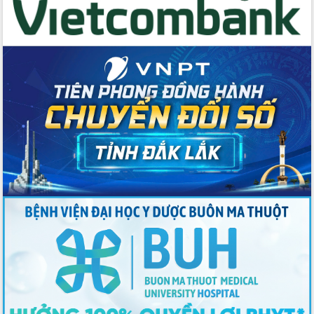
Tập huấn ứng dụng trí tuệ nhân tạo (AI)
trong thương mại điện tử năm 2026
Đoàn đại biểu Quốc hội tỉnh Đắk Lắk
trao đổi thông tin trước Kỳ họp thứ
nhất, Quốc hội khóa XVI
Quyết liệt cải cách hành chính, khơi
thông nguồn lực phát triển
Nâng cao hiệu lực, hiệu quả HĐND
tỉnh thông qua hiện đại hóa hành chính
Xã Ea Phê gắn cải cách hành chính với
chuyển đổi số
Phó Chủ tịch Thường trực UBND tỉnh
Hồ Thị Nguyên Thảo làm việc tại Trung
tâm Phục vụ hành chính công xã Ea
Phê
Xây dựng nền hành chính số đồng
hành cùng nông dân dân, doanh nghiệp
Giai đoạn 2026-2030, Đắk Lắk phấn
đấu có 77% xã đạt chuẩn nông thôn
mới