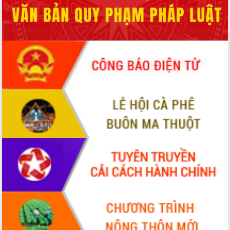
ứng để giữ vững thị trường xuất khẩu
Diễn đàn Kinh tế tư nhân Việt Nam đột
phá cơ chế - Hợp tác công tư
Đề án 06 tạo bước ngoặt đột phá trong
cải cách hành chính tỉnh Đắk Lắk
Kết nối tour, đẩy mạnh chuyển đổi số
để phát triển du lịch Đắk Lắk
Khởi động Dự án Đầu tư xây dựng hạ
tầng kỹ thuật Cụm công nghiệp Tân
Tiến
Gặp mặt các cơ quan báo chí nhân Kỷ
niệm 101 năm Ngày Báo chí Cách
mạng Việt Nam
Đắk Lắk sơ kết 4 năm triển khai thực
hiện Đề án 06 của Chính phủ
Họp báo thông tin về Hội nghị Công bố
Quy hoạch và Xúc tiến đầu tư tỉnh Đắk
Lắk
Khơi thông điểm nghẽn, đẩy nhanh
giải ngân vốn khắc phục thiên tai