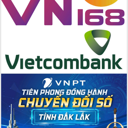
Đẩy mạnh cải cách hành chính, quyết
tâm đạt được mục tiêu tăng trưởng
hai con số trong năm 2026
Tổ chức trang trọng Lễ hội Đền thờ
Lương Văn Chánh năm 2026
Phó Bí thư Tỉnh ủy Đắk Lắk Đỗ Hữu
Huy giữ chức Bí thư Đảng ủy Ủy Ban
Nhân dân tỉnh
Bệnh án điện tử thúc đẩy chuyển đổi
số y tế tại Đắk Lắk
Chuyển đổi số thư viện: Mở rộng
không gian tri thức trong thời đại số
Đánh giá, rút kinh nghiệm công tác tổ
chức diễn tập trước ngày bầu cử
Chương trình “Gặp gỡ hữu nghị –
Friendship Meeting New Year 2026”
Bầu cử Quốc hội và HĐND: Cử tri Đắk
Lắk gửi gắm niềm tin, kỳ vọng vào lá
phiếu
Đắk Lắk sẵn sàng các điều kiện cho