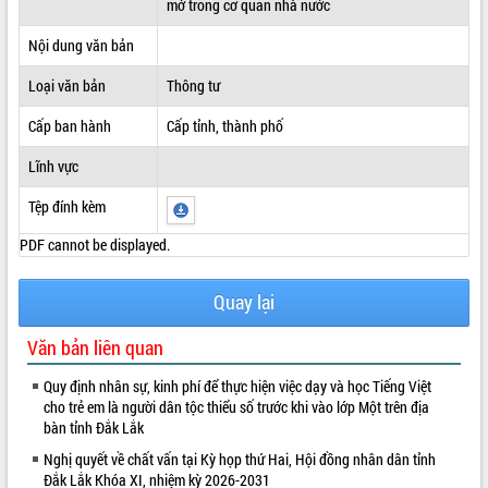
mở trong cơ quan nhà nước
ĐIỂM TIN VĂN BẢN
Nội dung văn bản
QUY HOẠCH - KẾ HOẠCH
Loại văn bản
Thông tư
Cấp ban hành
Cấp tỉnh, thành phố
Lĩnh vực
Tệp đính kèm
PDF cannot be displayed.
Quay lại
Văn bản liên quan
Quy định nhân sự, kinh phí để thực hiện việc dạy và học Tiếng Việt
cho trẻ em là người dân tộc thiểu số trước khi vào lớp Một trên địa
bàn tỉnh Đắk Lắk
Nghị quyết về chất vấn tại Kỳ họp thứ Hai, Hội đồng nhân dân tỉnh
Đắk Lắk Khóa XI, nhiệm kỳ 2026-2031