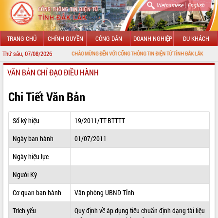
|
Vietnamese
English
TRANG CHỦ
CHÍNH QUYỀN
CÔNG DÂN
DOANH NGHIỆP
DU KHÁCH
Thứ sáu, 07/08/2026
CHÀO MỪNG ĐẾN VỚI CỔNG THÔNG TIN ĐIỆN TỬ TỈNH ĐẮK LẮK
VĂN BẢN CHỈ ĐẠO ĐIỀU HÀNH
GIỚI THIỆU
LÃNH ĐẠO UBND TỈNH
Chi Tiết Văn Bản
TIN TỨC SỰ KIỆN
Số ký hiệu
19/2011/TT-BTTTT
SỞ, BAN, NGÀNH
Ngày ban hành
01/07/2011
UBND CÁC XÃ, PHƯỜNG
Ngày hiệu lực
THÔNG TIN CHỈ ĐẠO ĐIỀU HÀNH
Người Ký
HỆ THỐNG VĂN BẢN
Cơ quan ban hành
Văn phòng UBND Tỉnh
Trích yếu
Quy định về áp dụng tiêu chuẩn định dạng tài liệu
VĂN BẢN HĐND TỈNH