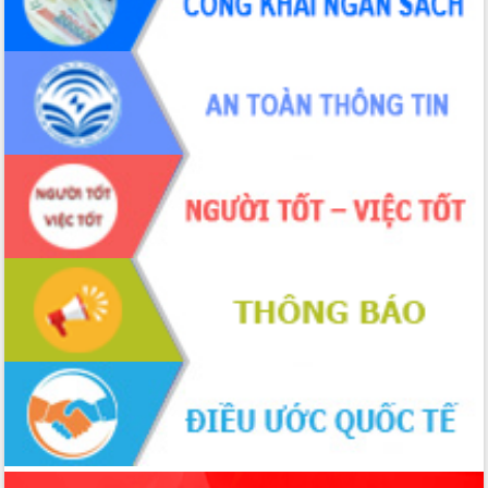
món ăn từ sầu riêng
Đắk Lắk công bố Quy hoạch và xúc
tiến đầu tư tỉnh
Ngành cá ngừ Đắk Lắk chủ động thích
ứng để giữ vững thị trường xuất khẩu
Diễn đàn Kinh tế tư nhân Việt Nam đột
phá cơ chế - Hợp tác công tư
Đề án 06 tạo bước ngoặt đột phá trong
cải cách hành chính tỉnh Đắk Lắk
Kết nối tour, đẩy mạnh chuyển đổi số
để phát triển du lịch Đắk Lắk
Khởi động Dự án Đầu tư xây dựng hạ
tầng kỹ thuật Cụm công nghiệp Tân
Tiến
Gặp mặt các cơ quan báo chí nhân Kỷ
niệm 101 năm Ngày Báo chí Cách
mạng Việt Nam
Đắk Lắk sơ kết 4 năm triển khai thực
hiện Đề án 06 của Chính phủ
Họp báo thông tin về Hội nghị Công bố