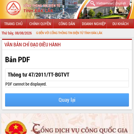
|
Vietnamese
English
TRANG CHỦ
CHÍNH QUYỀN
CÔNG DÂN
DOANH NGHIỆP
DU KHÁCH
Thứ bảy, 08/08/2026
CHÀO MỪNG ĐẾN VỚI CỔNG THÔNG TIN ĐIỆN TỬ TỈNH ĐẮK LẮK
VĂN BẢN CHỈ ĐẠO ĐIỀU HÀNH
GIỚI THIỆU
LÃNH ĐẠO UBND TỈNH
Bản PDF
TIN TỨC SỰ KIỆN
Thông tư 47/2011/TT-BGTVT
SỞ, BAN, NGÀNH
PDF cannot be displayed.
UBND CÁC XÃ, PHƯỜNG
Quay lại
THÔNG TIN CHỈ ĐẠO ĐIỀU HÀNH
HỆ THỐNG VĂN BẢN
VĂN BẢN HĐND TỈNH