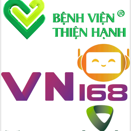
Xây dựng nông thôn mới: Nâng cao đời
sống người dân từ những mô hình thiết
thực
Quyết liệt tháo gỡ vướng mắc, đẩy
nhanh tiến độ các dự án trọng điểm
trong Khu kinh tế Nam Phú Yên
Hòn Yến phát triển du lịch gắn với bảo
tồn biển
Lấy ý kiến điều chỉnh Quy hoạch tỉnh
Đắk Lắk thời kỳ 2021-2030, tầm nhìn
đến năm 2050
Phát động chiến dịch 30 ngày đêm
giải phóng mặt bằng Tuyến đường bộ
ven biển
Đắk Lắk nỗ lực thúc đẩy tăng trưởng
kinh tế từ 10% trở lên trong Quý
II/2026
Đắk Lắk ký kết thỏa thuận hợp tác về
chuyển đổi số giai đoạn 2026 – 2030
với Tập đoàn Bưu chính Viễn thông
Việt Nam