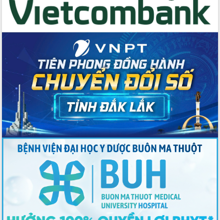
Thứ trưởng Bộ Y tế làm việc với tỉnh
Đắk Lắk về phát triển nhân lực y tế
cho trạm y tế cấp xã
Du lịch Đắk Lắk nâng tầm trải nghiệm
du khách thông qua Hệ thống cơ sở dữ
liệu và Bản đồ số
Tập huấn ứng dụng trí tuệ nhân tạo (AI)
trong thương mại điện tử năm 2026
Đoàn đại biểu Quốc hội tỉnh Đắk Lắk
trao đổi thông tin trước Kỳ họp thứ
nhất, Quốc hội khóa XVI
Quyết liệt cải cách hành chính, khơi
thông nguồn lực phát triển
Nâng cao hiệu lực, hiệu quả HĐND
tỉnh thông qua hiện đại hóa hành chính
Xã Ea Phê gắn cải cách hành chính với
chuyển đổi số
Phó Chủ tịch Thường trực UBND tỉnh
Hồ Thị Nguyên Thảo làm việc tại Trung
tâm Phục vụ hành chính công xã Ea
Phê