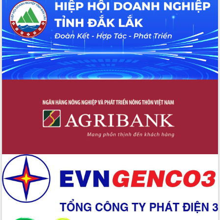
Hội thảo khoa học “Giải pháp thúc đẩy
phát triển nền kinh tế xanh tại tỉnh
Đắk Lắk”
Tăng cường giám sát, đôn đốc thực
hiện nhiệm vụ quản lý tài sản công
hàng tuần
Tháo gỡ những vướng mắc, đẩy mạnh
công tác cải cách thủ tục hành chính
tại Trung tâm Phục vụ hành chính
công tỉnh
Đắk Lắk: Tôn vinh 46 giải pháp tại Hội
thi Sáng tạo Kỹ thuật 2024 - 2025
Đắk Lắk rà soát, điều chỉnh Đề án 190
về phát triển nuôi trồng thủy sản
Phó Chủ tịch UBND tỉnh Đắk Lắk
Trương Công Thái kiểm tra thực địa
Dự án cao tốc Khánh Hòa - Buôn Ma
Thuột
Định vị cà phê Việt Nam như một “di
sản sống” trong dòng chảy toàn cầu