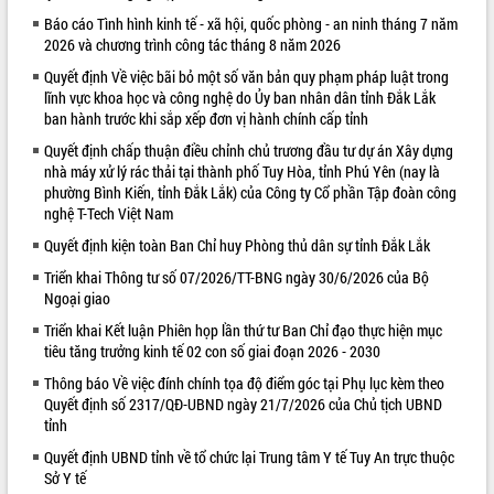
Báo cáo Tình hình kinh tế - xã hội, quốc phòng - an ninh tháng 7 năm
VIDEO
2026 và chương trình công tác tháng 8 năm 2026
Quyết định Về việc bãi bỏ một số văn bản quy phạm pháp luật trong
lĩnh vực khoa học và công nghệ do Ủy ban nhân dân tỉnh Đắk Lắk
ban hành trước khi sắp xếp đơn vị hành chính cấp tỉnh
Quyết định chấp thuận điều chỉnh chủ trương đầu tư dự án Xây dựng
nhà máy xử lý rác thải tại thành phố Tuy Hòa, tỉnh Phú Yên (nay là
phường Bình Kiến, tỉnh Đắk Lắk) của Công ty Cổ phần Tập đoàn công
nghệ T-Tech Việt Nam
Quyết định kiện toàn Ban Chỉ huy Phòng thủ dân sự tỉnh Đắk Lắk
Khám bệnh, cấp phát thuốc miễn phí
và tặng quà người dân xã Cư Pui
Triển khai Thông tư số 07/2026/TT-BNG ngày 30/6/2026 của Bộ
Ngoại giao
Hội nghị UBND tỉnh Đắk Lắk thường kỳ
tháng 7/2026
Triển khai Kết luận Phiên họp lần thứ tư Ban Chỉ đạo thực hiện mục
Lễ truy tặng danh hiệu “Bà Mẹ Việt
tiêu tăng trưởng kinh tế 02 con số giai đoạn 2026 - 2030
Nam Anh hùng” và trao Huân chương
Thông báo Về việc đính chính tọa độ điểm góc tại Phụ lục kèm theo
Lao động
Quyết định số 2317/QĐ-UBND ngày 21/7/2026 của Chủ tịch UBND
ALBUM ẢNH
UBND tỉnh Đắk Lắk triển khai nhiệm
tỉnh
vụ 6 tháng cuối năm 2026
Quyết định UBND tỉnh về tổ chức lại Trung tâm Y tế Tuy An trực thuộc
Kỳ họp thứ Hai, Hội đồng nhân dân
Sở Y tế
tỉnh khóa XI quyết nghị nhiều nội dung