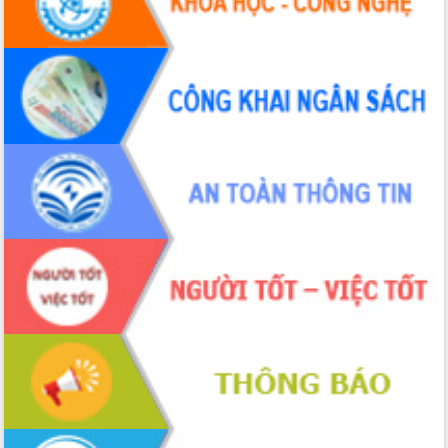
Hội thảo khoa học “Giải pháp thúc đẩy
phát triển nền kinh tế xanh tại tỉnh
Đắk Lắk”
Tăng cường giám sát, đôn đốc thực
hiện nhiệm vụ quản lý tài sản công
hàng tuần
Tháo gỡ những vướng mắc, đẩy mạnh
công tác cải cách thủ tục hành chính
tại Trung tâm Phục vụ hành chính
công tỉnh
Đắk Lắk: Tôn vinh 46 giải pháp tại Hội
thi Sáng tạo Kỹ thuật 2024 - 2025
Đắk Lắk rà soát, điều chỉnh Đề án 190
về phát triển nuôi trồng thủy sản
Phó Chủ tịch UBND tỉnh Đắk Lắk
Trương Công Thái kiểm tra thực địa
Dự án cao tốc Khánh Hòa - Buôn Ma
Thuột
Định vị cà phê Việt Nam như một “di
sản sống” trong dòng chảy toàn cầu