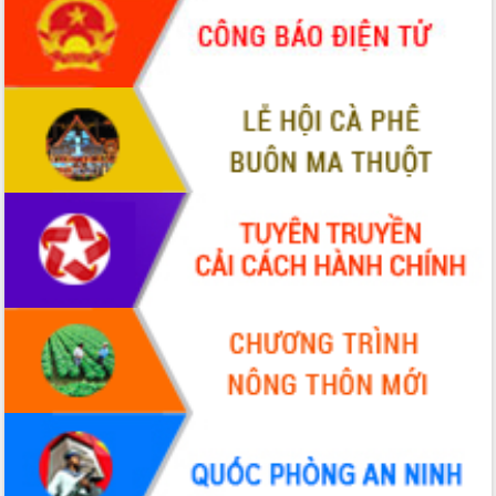
món ăn từ sầu riêng
Đắk Lắk công bố Quy hoạch và xúc
tiến đầu tư tỉnh
Ngành cá ngừ Đắk Lắk chủ động thích
ứng để giữ vững thị trường xuất khẩu
Diễn đàn Kinh tế tư nhân Việt Nam đột
phá cơ chế - Hợp tác công tư
Đề án 06 tạo bước ngoặt đột phá trong
cải cách hành chính tỉnh Đắk Lắk
Kết nối tour, đẩy mạnh chuyển đổi số
để phát triển du lịch Đắk Lắk
Khởi động Dự án Đầu tư xây dựng hạ
tầng kỹ thuật Cụm công nghiệp Tân
Tiến
Gặp mặt các cơ quan báo chí nhân Kỷ
niệm 101 năm Ngày Báo chí Cách
mạng Việt Nam
Đắk Lắk sơ kết 4 năm triển khai thực
hiện Đề án 06 của Chính phủ
Họp báo thông tin về Hội nghị Công bố