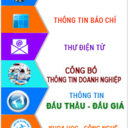
Quy hoạch và Xúc tiến đầu tư tỉnh Đắk
Lắk
Khơi thông điểm nghẽn, đẩy nhanh
giải ngân vốn khắc phục thiên tai
HĐND tỉnh thông qua điều chỉnh Quy
hoạch tỉnh thời kỳ 2021-2030
Hội thảo góp ý hồ sơ điều chỉnh quy
hoạch tỉnh Đắk Lắk thời kỳ 2021-2030,
tầm nhìn đến năm 2050
Nâng cao hiệu quả hoạt động của các
doanh nghiệp nhà nước
Hội nghị triển khai kết nối mạng
truyền số liệu chuyên dùng phục vụ cơ
quan Đảng, Nhà nước
Lễ phát động chuỗi hoạt động chung
tay làm sạch môi trường
Xã Ea Kar bước chuyển mình trong
công tác cải cách hành chính mô hình
mới
UBND tỉnh họp báo định kỳ tháng 4
năm 2026