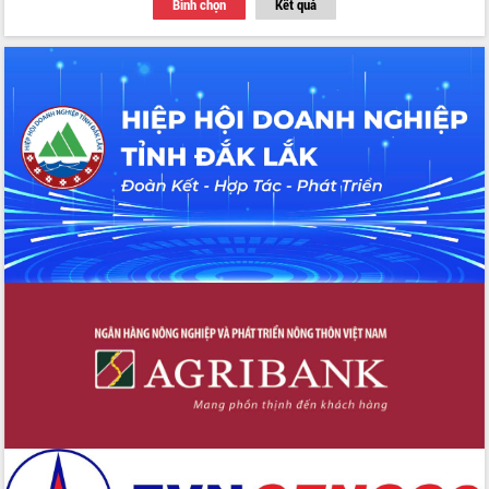
Bình chọn
Kết quả
Thứ trưởng Bộ Y tế làm việc với tỉnh
Đắk Lắk về phát triển nhân lực y tế
cho trạm y tế cấp xã
Du lịch Đắk Lắk nâng tầm trải nghiệm
du khách thông qua Hệ thống cơ sở dữ
liệu và Bản đồ số
Tập huấn ứng dụng trí tuệ nhân tạo (AI)
trong thương mại điện tử năm 2026
Đoàn đại biểu Quốc hội tỉnh Đắk Lắk
trao đổi thông tin trước Kỳ họp thứ
nhất, Quốc hội khóa XVI
Quyết liệt cải cách hành chính, khơi
thông nguồn lực phát triển
Nâng cao hiệu lực, hiệu quả HĐND
tỉnh thông qua hiện đại hóa hành chính
Xã Ea Phê gắn cải cách hành chính với
chuyển đổi số
Phó Chủ tịch Thường trực UBND tỉnh
Hồ Thị Nguyên Thảo làm việc tại Trung
tâm Phục vụ hành chính công xã Ea
Phê