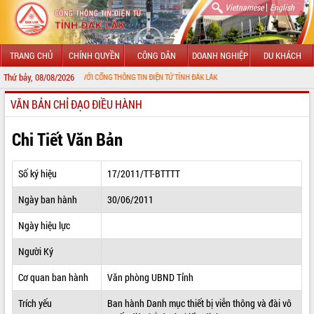
|
Vietnamese
English
TRANG CHỦ
CHÍNH QUYỀN
CÔNG DÂN
DOANH NGHIỆP
DU KHÁCH
Thứ bảy, 08/08/2026
O MỪNG ĐẾN VỚI CỔNG THÔNG TIN ĐIỆN TỬ TỈNH ĐẮK LẮK
VĂN BẢN CHỈ ĐẠO ĐIỀU HÀNH
GIỚI THIỆU
LÃNH ĐẠO UBND TỈNH
Chi Tiết Văn Bản
TIN TỨC SỰ KIỆN
Số ký hiệu
17/2011/TT-BTTTT
SỞ, BAN, NGÀNH
Ngày ban hành
30/06/2011
UBND CÁC XÃ, PHƯỜNG
Ngày hiệu lực
THÔNG TIN CHỈ ĐẠO ĐIỀU HÀNH
Người Ký
HỆ THỐNG VĂN BẢN
Cơ quan ban hành
Văn phòng UBND Tỉnh
Trích yếu
Ban hành Danh mục thiết bị viễn thông và đài vô
VĂN BẢN HĐND TỈNH