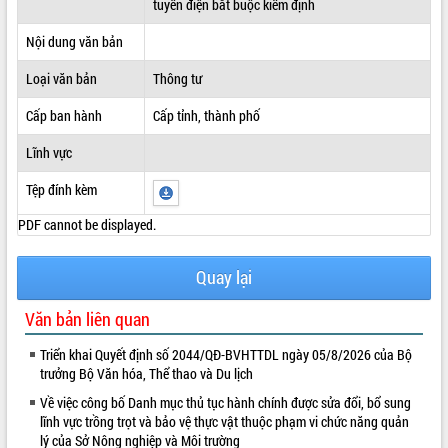
tuyến điện bắt buộc kiểm định
ĐIỂM TIN VĂN BẢN
Nội dung văn bản
QUY HOẠCH - KẾ HOẠCH
Loại văn bản
Thông tư
Cấp ban hành
Cấp tỉnh, thành phố
Lĩnh vực
Tệp đính kèm
PDF cannot be displayed.
Quay lại
Văn bản liên quan
Triển khai Quyết định số 2044/QĐ-BVHTTDL ngày 05/8/2026 của Bộ
trưởng Bộ Văn hóa, Thể thao và Du lịch
Về việc công bố Danh mục thủ tục hành chính được sửa đổi, bổ sung
lĩnh vực trồng trọt và bảo vệ thực vật thuộc phạm vi chức năng quản
lý của Sở Nông nghiệp và Môi trường