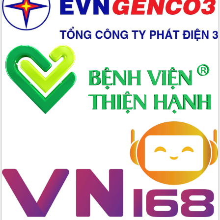
Xây dựng nền hành chính số đồng
hành cùng nông dân dân, doanh nghiệp
Giai đoạn 2026-2030, Đắk Lắk phấn
đấu có 77% xã đạt chuẩn nông thôn
mới
Chuyển đổi số 'mở đường' cho nông
nghiệp Đắk Lắk tăng trưởng bứt phá
Triển khai đồng bộ đo đạc, lập hồ sơ
địa chính, hoàn thiện cơ sở dữ liệu đất
đai
Ứng dụng sinh trắc học - Bước tiến
trong hành trình chuyển đổi số tại Đắk
Lắk
Đắk Lắk nâng cao hiệu quả công tác
Đảng từ Sổ tay đảng viên điện tử
Đắk Lắk đẩy mạnh nuôi biển công
nghệ, hướng tới phát triển thủy sản
bền vững
Tập huấn nâng cao năng lực triển khai
chuyển đổi số cho cán bộ, công chức