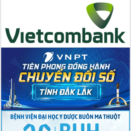
cấp xã
Đắk Lắk phát động hưởng ứng Ngày
Quyền của người tiêu dùng Việt Nam
2026
Đẩy mạnh cải cách hành chính, quyết
tâm đạt được mục tiêu tăng trưởng
hai con số trong năm 2026
Tổ chức trang trọng Lễ hội Đền thờ
Lương Văn Chánh năm 2026
Phó Bí thư Tỉnh ủy Đắk Lắk Đỗ Hữu
Huy giữ chức Bí thư Đảng ủy Ủy Ban
Nhân dân tỉnh
Bệnh án điện tử thúc đẩy chuyển đổi
số y tế tại Đắk Lắk
Chuyển đổi số thư viện: Mở rộng
không gian tri thức trong thời đại số
Đánh giá, rút kinh nghiệm công tác tổ
chức diễn tập trước ngày bầu cử
Chương trình “Gặp gỡ hữu nghị –
Friendship Meeting New Year 2026”