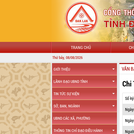
TRANG CHỦ
CH
Thứ bảy, 08/08/2026
VĂN B
GIỚI THIỆU
Chi
LÃNH ĐẠO UBND TỈNH
TIN TỨC SỰ KIỆN
Số ký
SỞ, BAN, NGÀNH
Ngày
UBND CÁC XÃ, PHƯỜNG
Ngày 
THÔNG TIN CHỈ ĐẠO ĐIỀU HÀNH
Ngườ