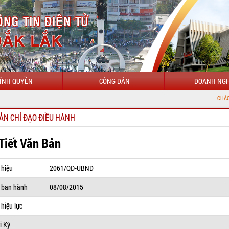
ÍNH QUYỀN
CÔNG DÂN
DOANH NGH
CHÀO MỪNG ĐẾN VỚ
ẢN CHỈ ĐẠO ĐIỀU HÀNH
 Tiết Văn Bản
 hiệu
2061/QĐ-UBND
 ban hành
08/08/2015
hiệu lực
i Ký