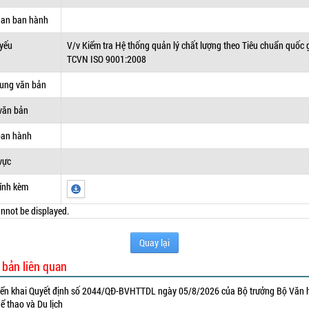
uan ban hành
 yếu
V/v Kiểm tra Hệ thống quản lý chất lượng theo Tiêu chuẩn quốc 
TCVN ISO 9001:2008
dung văn bản
văn bản
ban hành
vực
ính kèm
nnot be displayed.
Quay lại
 bản liên quan
iển khai Quyết định số 2044/QĐ-BVHTTDL ngày 05/8/2026 của Bộ trưởng Bộ Văn 
ể thao và Du lịch