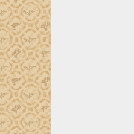
trường Nguyễn Hoàng Hiệp khảo sát
vùng trồng và doanh nghiệp đóng gói
sầu riêng tại Đắk Lắk
Trình diễn nghệ thuật chế biến các
món ăn từ sầu riêng
Đắk Lắk công bố Quy hoạch và xúc
tiến đầu tư tỉnh
Ngành cá ngừ Đắk Lắk chủ động thích
ứng để giữ vững thị trường xuất khẩu
Diễn đàn Kinh tế tư nhân Việt Nam đột
phá cơ chế - Hợp tác công tư
Đề án 06 tạo bước ngoặt đột phá trong
cải cách hành chính tỉnh Đắk Lắk
Kết nối tour, đẩy mạnh chuyển đổi số
để phát triển du lịch Đắk Lắk
Khởi động Dự án Đầu tư xây dựng hạ
tầng kỹ thuật Cụm công nghiệp Tân
Tiến
Gặp mặt các cơ quan báo chí nhân Kỷ
niệm 101 năm Ngày Báo chí Cách
mạng Việt Nam