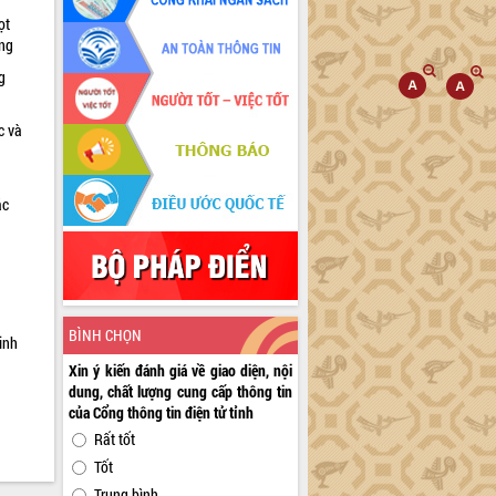
ọt
ờng
g
c và
ác
a
BÌNH CHỌN
inh
Xin ý kiến đánh giá về giao diện, nội
dung, chất lượng cung cấp thông tin
của Cổng thông tin điện tử tỉnh
Rất tốt
Tốt
Trung bình