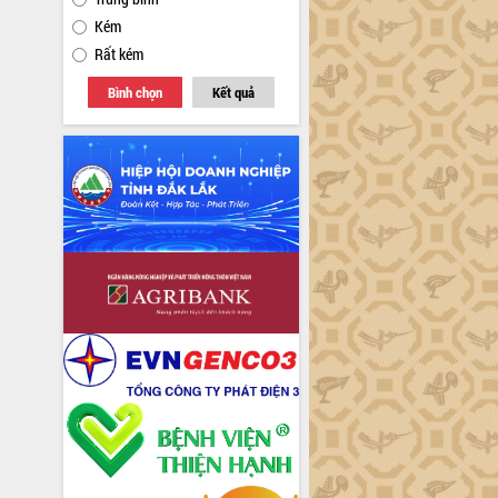
Kém
Rất kém
Bình chọn
Kết quả