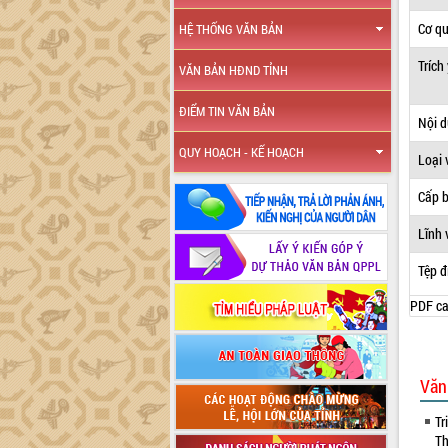
Cơ q
HỆ THỐNG VĂN BẢN
Trích
VĂN BẢN HĐND TỈNH
ĐIỂM TIN VĂN BẢN
Nội 
QUY HOẠCH - KẾ HOẠCH
Loại 
Cấp 
Lĩnh 
Tệp đ
PDF ca
Văn
Tr
Th