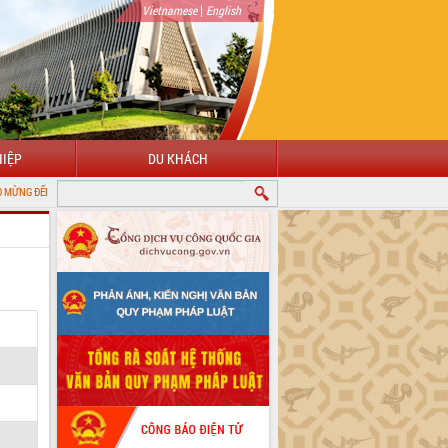
|
Vietnamese
English
IỆP
DU KHÁCH
I CỔNG THÔNG TIN ĐIỆN TỬ TỈNH ĐẮK LẮK