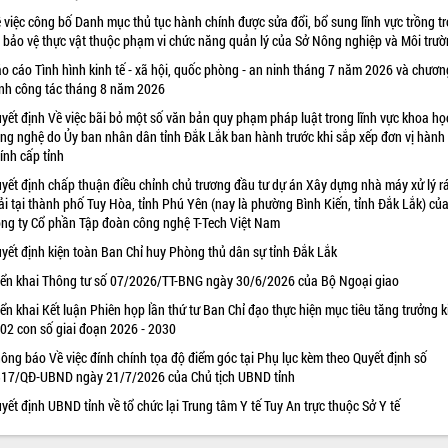
 việc công bố Danh mục thủ tục hành chính được sửa đổi, bổ sung lĩnh vực trồng tr
 bảo vệ thực vật thuộc phạm vi chức năng quản lý của Sở Nông nghiệp và Môi trư
o cáo Tình hình kinh tế - xã hội, quốc phòng - an ninh tháng 7 năm 2026 và chươn
ình công tác tháng 8 năm 2026
yết định Về việc bãi bỏ một số văn bản quy phạm pháp luật trong lĩnh vực khoa họ
ng nghệ do Ủy ban nhân dân tỉnh Đắk Lắk ban hành trước khi sắp xếp đơn vị hành
ính cấp tỉnh
yết định chấp thuận điều chỉnh chủ trương đầu tư dự án Xây dựng nhà máy xử lý r
ải tại thành phố Tuy Hòa, tỉnh Phú Yên (nay là phường Bình Kiến, tỉnh Đắk Lắk) củ
ng ty Cổ phần Tập đoàn công nghệ T-Tech Việt Nam
yết định kiện toàn Ban Chỉ huy Phòng thủ dân sự tỉnh Đắk Lắk
iển khai Thông tư số 07/2026/TT-BNG ngày 30/6/2026 của Bộ Ngoại giao
iển khai Kết luận Phiên họp lần thứ tư Ban Chỉ đạo thực hiện mục tiêu tăng trưởng k
 02 con số giai đoạn 2026 - 2030
ông báo Về việc đính chính tọa độ điểm góc tại Phụ lục kèm theo Quyết định số
17/QĐ-UBND ngày 21/7/2026 của Chủ tịch UBND tỉnh
yết định UBND tỉnh về tổ chức lại Trung tâm Y tế Tuy An trực thuộc Sở Y tế