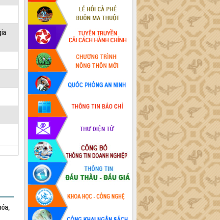
gia
hóa,