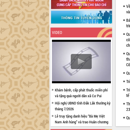
Về
và
Bá
tr
VIDEO
Qu
cô
ch
Qu
th
Cô
Qu
Tr
Tr
Khám bệnh, cấp phát thuốc miễn phí
tế
và tặng quà người dân xã Cư Pui
Hội nghị UBND tỉnh Đắk Lắk thường kỳ
Th
tháng 7/2026
23
Lễ truy tặng danh hiệu “Bà Mẹ Việt
Qu
Nam Anh hùng” và trao Huân chương
Lao động