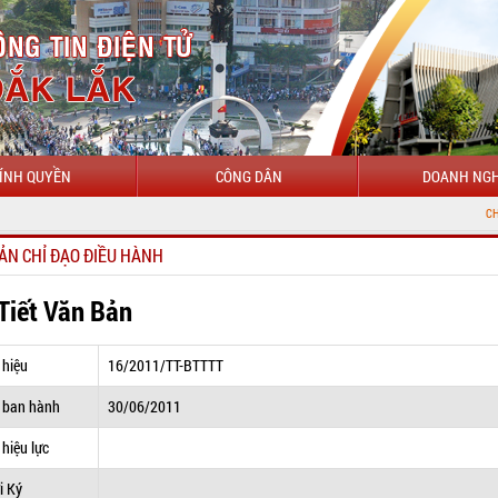
ÍNH QUYỀN
CÔNG DÂN
DOANH NGH
CHÀO MỪNG ĐẾN 
ẢN CHỈ ĐẠO ĐIỀU HÀNH
 Tiết Văn Bản
 hiệu
16/2011/TT-BTTTT
 ban hành
30/06/2011
hiệu lực
i Ký