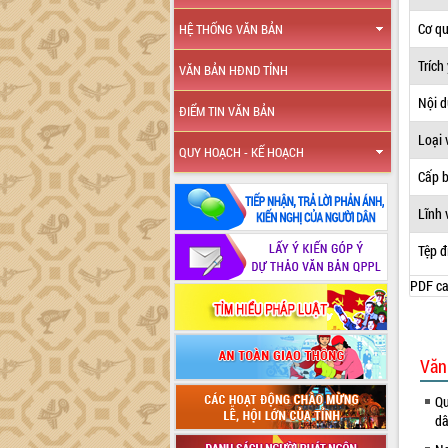
Cơ q
HỆ THỐNG VĂN BẢN
Trích
VĂN BẢN HĐND TỈNH
Nội 
ĐIỂM TIN VĂN BẢN
Loại 
QUY HOẠCH - KẾ HOẠCH
Cấp 
Lĩnh 
Tệp đ
PDF ca
Văn
Qu
dâ