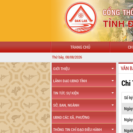
TRANG CHỦ
CH
Thứ bảy, 08/08/2026
VĂN B
GIỚI THIỆU
Chi
LÃNH ĐẠO UBND TỈNH
TIN TỨC SỰ KIỆN
Số ký
SỞ, BAN, NGÀNH
Ngày
UBND CÁC XÃ, PHƯỜNG
Ngày 
THÔNG TIN CHỈ ĐẠO ĐIỀU HÀNH
Ngườ