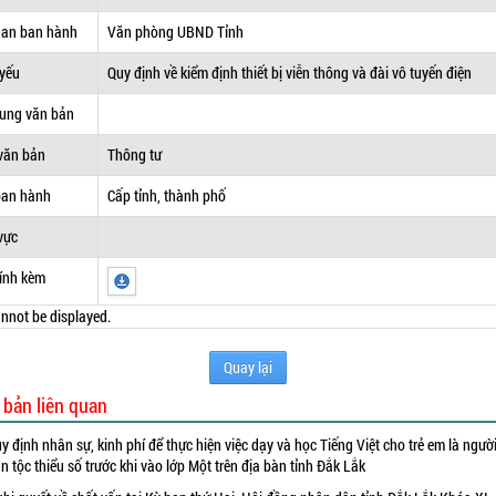
uan ban hành
Văn phòng UBND Tỉnh
 yếu
Quy định về kiểm định thiết bị viễn thông và đài vô tuyến điện
dung văn bản
văn bản
Thông tư
ban hành
Cấp tỉnh, thành phố
vực
ính kèm
nnot be displayed.
Quay lại
 bản liên quan
y định nhân sự, kinh phí để thực hiện việc dạy và học Tiếng Việt cho trẻ em là ngườ
n tộc thiểu số trước khi vào lớp Một trên địa bàn tỉnh Đắk Lắk