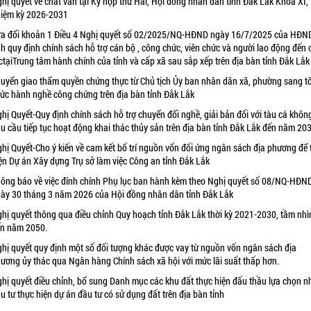
hị quyết về chất vấn tại Kỳ họp thứ Hai, Hội đồng nhân dân tỉnh Đắk Lắk Khóa XI,
iệm kỳ 2026-2031
a đổi khoản 1 Điều 4 Nghị quyết số 02/2025/NQ-HĐND ngày 16/7/2025 của HĐN
nh quy định chính sách hỗ trợ cán bộ , công chức, viên chức và người lao động đến
ctạiTrung tâm hành chính của tỉnh và cấp xã sau sắp xếp trên địa bàn tỉnh Đắk Lắk
uyển giao thẩm quyền chứng thực từ Chủ tịch Ủy ban nhân dân xã, phường sang t
ức hành nghề công chứng trên địa bàn tỉnh Đắk Lắk
hị Quyết-Quy định chính sách hỗ trợ chuyển đổi nghề, giải bản đối với tàu cá khôn
u cầu tiếp tục hoạt động khai thác thủy sản trên địa bàn tỉnh Đắk Lắk đến năm 20
hị Quyết-Cho ý kiến về cam kết bố trí nguồn vốn đối ứng ngân sách địa phương để 
ện Dự án Xây dựng Trụ sở làm việc Công an tỉnh Đắk Lắk
ông báo về việc đính chính Phụ lục ban hành kèm theo Nghị quyết số 08/NQ-HĐN
ày 30 tháng 3 năm 2026 của Hội đồng nhân dân tỉnh Đắk Lắk
hị quyết thông qua điều chỉnh Quy hoạch tỉnh Đắk Lắk thời kỳ 2021-2030, tầm nhì
n năm 2050.
hị quyết quy định một số đối tượng khác được vay từ nguồn vốn ngân sách địa
ương ủy thác qua Ngân hàng Chính sách xã hội với mức lãi suất thấp hơn.
hị quyết điều chỉnh, bổ sung Danh mục các khu đất thực hiện đấu thầu lựa chọn n
u tư thực hiện dự án đầu tư có sử dụng đất trên địa bàn tỉnh