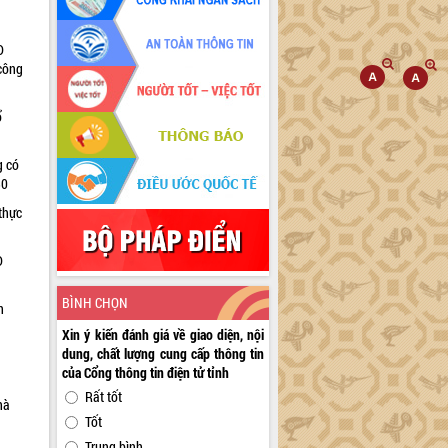
D
 công
ổ
g có
30
thực
D
BÌNH CHỌN
n
Xin ý kiến đánh giá về giao diện, nội
dung, chất lượng cung cấp thông tin
của Cổng thông tin điện tử tỉnh
Rất tốt
hà
Tốt
Trung bình