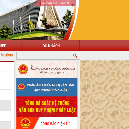
|
Vietnamese
English
IỆP
DU KHÁCH
VỚI CỔNG THÔNG TIN ĐIỆN TỬ TỈNH ĐẮK LẮK