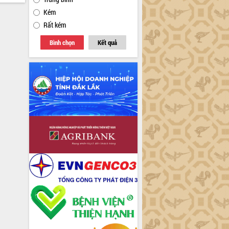
Kém
Rất kém
Bình chọn
Kết quả