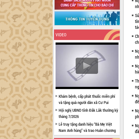
Ng
nh
Sử
tỉ
tá
VIDEO
Ch
ch
Ng
nh
Ng
hi
Th
ng
Ng
Khám bệnh, cấp phát thuốc miễn phí
đế
và tặng quà người dân xã Cư Pui
Hội nghị UBND tỉnh Đắk Lắk thường kỳ
Ng
tháng 7/2026
ph
Lễ truy tặng danh hiệu “Bà Mẹ Việt
Ng
Nam Anh hùng” và trao Huân chương
đầ
Lao động