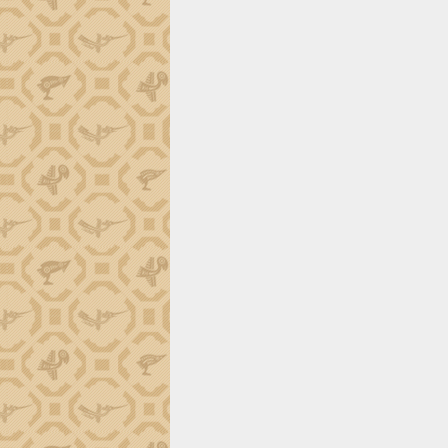
trường Nguyễn Hoàng Hiệp khảo sát
vùng trồng và doanh nghiệp đóng gói
sầu riêng tại Đắk Lắk
Trình diễn nghệ thuật chế biến các
món ăn từ sầu riêng
Đắk Lắk công bố Quy hoạch và xúc
tiến đầu tư tỉnh
Ngành cá ngừ Đắk Lắk chủ động thích
ứng để giữ vững thị trường xuất khẩu
Diễn đàn Kinh tế tư nhân Việt Nam đột
phá cơ chế - Hợp tác công tư
Đề án 06 tạo bước ngoặt đột phá trong
cải cách hành chính tỉnh Đắk Lắk
Kết nối tour, đẩy mạnh chuyển đổi số
để phát triển du lịch Đắk Lắk
Khởi động Dự án Đầu tư xây dựng hạ
tầng kỹ thuật Cụm công nghiệp Tân
Tiến
Gặp mặt các cơ quan báo chí nhân Kỷ
niệm 101 năm Ngày Báo chí Cách
mạng Việt Nam