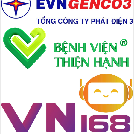
Xây dựng nền hành chính số đồng
hành cùng nông dân dân, doanh nghiệp
Giai đoạn 2026-2030, Đắk Lắk phấn
đấu có 77% xã đạt chuẩn nông thôn
mới
Chuyển đổi số 'mở đường' cho nông
nghiệp Đắk Lắk tăng trưởng bứt phá
Triển khai đồng bộ đo đạc, lập hồ sơ
địa chính, hoàn thiện cơ sở dữ liệu đất
đai
Ứng dụng sinh trắc học - Bước tiến
trong hành trình chuyển đổi số tại Đắk
Lắk
Đắk Lắk nâng cao hiệu quả công tác
Đảng từ Sổ tay đảng viên điện tử
Đắk Lắk đẩy mạnh nuôi biển công
nghệ, hướng tới phát triển thủy sản
bền vững
Tập huấn nâng cao năng lực triển khai
chuyển đổi số cho cán bộ, công chức