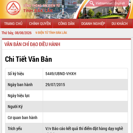
|
Vietnamese
English
TRANG CHỦ
CHÍNH QUYỀN
CÔNG DÂN
DOANH NGHIỆP
DU KHÁCH
Thứ bảy, 08/08/2026
NG THÔNG TIN ĐIỆN TỬ TỈNH ĐẮK LẮK
VĂN BẢN CHỈ ĐẠO ĐIỀU HÀNH
GIỚI THIỆU
LÃNH ĐẠO UBND TỈNH
Chi Tiết Văn Bản
TIN TỨC SỰ KIỆN
Số ký hiệu
5449/UBND-VHXH
SỞ, BAN, NGÀNH
Ngày ban hành
29/07/2015
UBND CÁC XÃ, PHƯỜNG
Ngày hiệu lực
THÔNG TIN CHỈ ĐẠO ĐIỀU HÀNH
Người Ký
HỆ THỐNG VĂN BẢN
Cơ quan ban hành
Trích yếu
V/v Báo cáo kết quả thí điểm đặt hàng dạy nghề
VĂN BẢN HĐND TỈNH