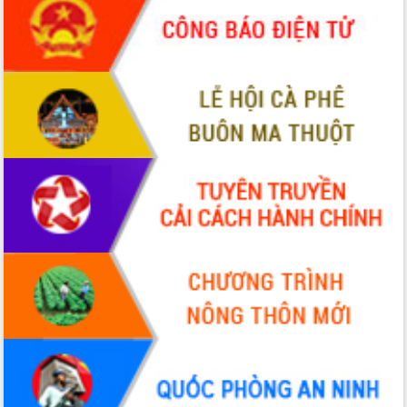
món ăn từ sầu riêng
Đắk Lắk công bố Quy hoạch và xúc
tiến đầu tư tỉnh
Ngành cá ngừ Đắk Lắk chủ động thích
ứng để giữ vững thị trường xuất khẩu
Diễn đàn Kinh tế tư nhân Việt Nam đột
phá cơ chế - Hợp tác công tư
Đề án 06 tạo bước ngoặt đột phá trong
cải cách hành chính tỉnh Đắk Lắk
Kết nối tour, đẩy mạnh chuyển đổi số
để phát triển du lịch Đắk Lắk
Khởi động Dự án Đầu tư xây dựng hạ
tầng kỹ thuật Cụm công nghiệp Tân
Tiến
Gặp mặt các cơ quan báo chí nhân Kỷ
niệm 101 năm Ngày Báo chí Cách
mạng Việt Nam
Đắk Lắk sơ kết 4 năm triển khai thực
hiện Đề án 06 của Chính phủ
Họp báo thông tin về Hội nghị Công bố