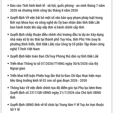
Báo cáo Tình hình kinh tế - xã hội, quốc phòng - an ninh tháng 7 năm
VIDEO
2026 và chương trình công tác tháng 8 năm 2026
Quyết định Về việc bãi bỏ một số văn bản quy phạm pháp luật trong
lĩnh vực khoa học và công nghệ do Ủy ban nhân dân tỉnh Đắk Lắk
ban hành trước khi sắp xếp đơn vị hành chính cấp tỉnh
Quyết định chấp thuận điều chỉnh chủ trương đầu tư dự án Xây dựng
nhà máy xử lý rác thải tại thành phố Tuy Hòa, tỉnh Phú Yên (nay là
phường Bình Kiến, tỉnh Đắk Lắk) của Công ty Cổ phần Tập đoàn công
nghệ T-Tech Việt Nam
Quyết định kiện toàn Ban Chỉ huy Phòng thủ dân sự tỉnh Đắk Lắk
Khám bệnh, cấp phát thuốc miễn phí
và tặng quà người dân xã Cư Pui
Triển khai Thông tư số 07/2026/TT-BNG ngày 30/6/2026 của Bộ
Ngoại giao
Hội nghị UBND tỉnh Đắk Lắk thường kỳ
tháng 7/2026
Triển khai Kết luận Phiên họp lần thứ tư Ban Chỉ đạo thực hiện mục
Lễ truy tặng danh hiệu “Bà Mẹ Việt
tiêu tăng trưởng kinh tế 02 con số giai đoạn 2026 - 2030
Nam Anh hùng” và trao Huân chương
Thông báo Về việc đính chính tọa độ điểm góc tại Phụ lục kèm theo
Lao động
Quyết định số 2317/QĐ-UBND ngày 21/7/2026 của Chủ tịch UBND
ALBUM ẢNH
UBND tỉnh Đắk Lắk triển khai nhiệm
tỉnh
vụ 6 tháng cuối năm 2026
Quyết định UBND tỉnh về tổ chức lại Trung tâm Y tế Tuy An trực thuộc
Kỳ họp thứ Hai, Hội đồng nhân dân
Sở Y tế
tỉnh khóa XI quyết nghị nhiều nội dung