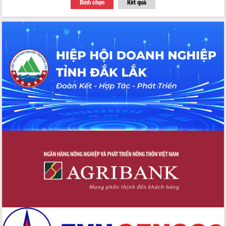
Bình chọn
Kết quả
Thứ trưởng Bộ Y tế làm việc với tỉnh
Đắk Lắk về phát triển nhân lực y tế
cho trạm y tế cấp xã
Du lịch Đắk Lắk nâng tầm trải nghiệm
du khách thông qua Hệ thống cơ sở dữ
liệu và Bản đồ số
Tập huấn ứng dụng trí tuệ nhân tạo (AI)
trong thương mại điện tử năm 2026
Đoàn đại biểu Quốc hội tỉnh Đắk Lắk
trao đổi thông tin trước Kỳ họp thứ
nhất, Quốc hội khóa XVI
Quyết liệt cải cách hành chính, khơi
thông nguồn lực phát triển
Nâng cao hiệu lực, hiệu quả HĐND
tỉnh thông qua hiện đại hóa hành chính
Xã Ea Phê gắn cải cách hành chính với
chuyển đổi số
Phó Chủ tịch Thường trực UBND tỉnh
Hồ Thị Nguyên Thảo làm việc tại Trung
tâm Phục vụ hành chính công xã Ea
Phê