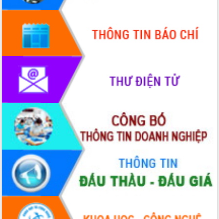
Quy hoạch và Xúc tiến đầu tư tỉnh Đắk
Lắk
Khơi thông điểm nghẽn, đẩy nhanh
giải ngân vốn khắc phục thiên tai
HĐND tỉnh thông qua điều chỉnh Quy
hoạch tỉnh thời kỳ 2021-2030
Hội thảo góp ý hồ sơ điều chỉnh quy
hoạch tỉnh Đắk Lắk thời kỳ 2021-2030,
tầm nhìn đến năm 2050
Nâng cao hiệu quả hoạt động của các
doanh nghiệp nhà nước
Hội nghị triển khai kết nối mạng
truyền số liệu chuyên dùng phục vụ cơ
quan Đảng, Nhà nước
Lễ phát động chuỗi hoạt động chung
tay làm sạch môi trường
Xã Ea Kar bước chuyển mình trong
công tác cải cách hành chính mô hình
mới
UBND tỉnh họp báo định kỳ tháng 4
năm 2026