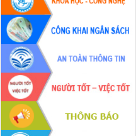
Hội thảo khoa học “Giải pháp thúc đẩy
phát triển nền kinh tế xanh tại tỉnh
Đắk Lắk”
Tăng cường giám sát, đôn đốc thực
hiện nhiệm vụ quản lý tài sản công
hàng tuần
Tháo gỡ những vướng mắc, đẩy mạnh
công tác cải cách thủ tục hành chính
tại Trung tâm Phục vụ hành chính
công tỉnh
Đắk Lắk: Tôn vinh 46 giải pháp tại Hội
thi Sáng tạo Kỹ thuật 2024 - 2025
Đắk Lắk rà soát, điều chỉnh Đề án 190
về phát triển nuôi trồng thủy sản
Phó Chủ tịch UBND tỉnh Đắk Lắk
Trương Công Thái kiểm tra thực địa
Dự án cao tốc Khánh Hòa - Buôn Ma
Thuột
Định vị cà phê Việt Nam như một “di
sản sống” trong dòng chảy toàn cầu