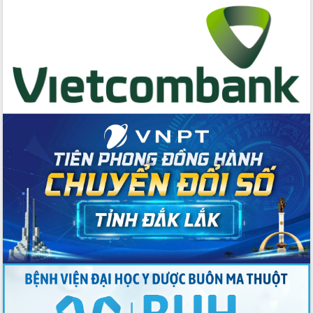
cấp xã
Đắk Lắk phát động hưởng ứng Ngày
Quyền của người tiêu dùng Việt Nam
2026
Đẩy mạnh cải cách hành chính, quyết
tâm đạt được mục tiêu tăng trưởng
hai con số trong năm 2026
Tổ chức trang trọng Lễ hội Đền thờ
Lương Văn Chánh năm 2026
Phó Bí thư Tỉnh ủy Đắk Lắk Đỗ Hữu
Huy giữ chức Bí thư Đảng ủy Ủy Ban
Nhân dân tỉnh
Bệnh án điện tử thúc đẩy chuyển đổi
số y tế tại Đắk Lắk
Chuyển đổi số thư viện: Mở rộng
không gian tri thức trong thời đại số
Đánh giá, rút kinh nghiệm công tác tổ
chức diễn tập trước ngày bầu cử
Chương trình “Gặp gỡ hữu nghị –
Friendship Meeting New Year 2026”