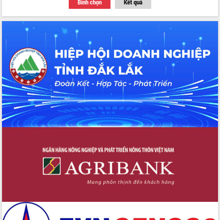
Bình chọn
Kết quả
với Tập đoàn Bưu chính Viễn thông
Việt Nam
Thứ trưởng Bộ Y tế làm việc với tỉnh
Đắk Lắk về phát triển nhân lực y tế
cho trạm y tế cấp xã
Du lịch Đắk Lắk nâng tầm trải nghiệm
du khách thông qua Hệ thống cơ sở dữ
liệu và Bản đồ số
Tập huấn ứng dụng trí tuệ nhân tạo (AI)
trong thương mại điện tử năm 2026
Đoàn đại biểu Quốc hội tỉnh Đắk Lắk
trao đổi thông tin trước Kỳ họp thứ
nhất, Quốc hội khóa XVI
Quyết liệt cải cách hành chính, khơi
thông nguồn lực phát triển
Nâng cao hiệu lực, hiệu quả HĐND
tỉnh thông qua hiện đại hóa hành chính
Xã Ea Phê gắn cải cách hành chính với
chuyển đổi số
Phó Chủ tịch Thường trực UBND tỉnh