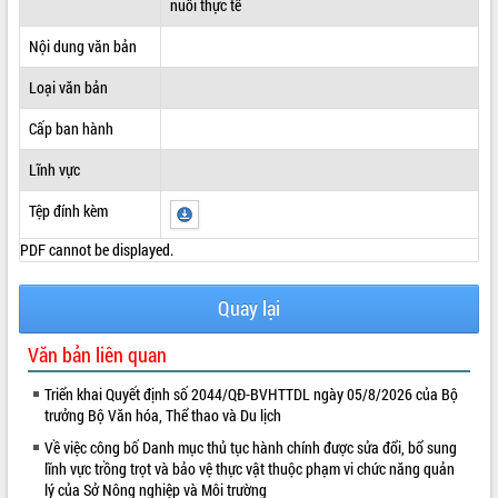
nuôi thực tế
ĐIỂM TIN VĂN BẢN
Nội dung văn bản
QUY HOẠCH - KẾ HOẠCH
Loại văn bản
Cấp ban hành
Lĩnh vực
Tệp đính kèm
PDF cannot be displayed.
Quay lại
Văn bản liên quan
Triển khai Quyết định số 2044/QĐ-BVHTTDL ngày 05/8/2026 của Bộ
trưởng Bộ Văn hóa, Thể thao và Du lịch
Về việc công bố Danh mục thủ tục hành chính được sửa đổi, bổ sung
lĩnh vực trồng trọt và bảo vệ thực vật thuộc phạm vi chức năng quản
lý của Sở Nông nghiệp và Môi trường