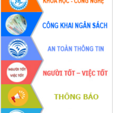
UBND tỉnh họp báo định kỳ tháng 4
năm 2026
Hội thảo khoa học “Giải pháp thúc đẩy
phát triển nền kinh tế xanh tại tỉnh
Đắk Lắk”
Tăng cường giám sát, đôn đốc thực
hiện nhiệm vụ quản lý tài sản công
hàng tuần
Tháo gỡ những vướng mắc, đẩy mạnh
công tác cải cách thủ tục hành chính
tại Trung tâm Phục vụ hành chính
công tỉnh
Đắk Lắk: Tôn vinh 46 giải pháp tại Hội
thi Sáng tạo Kỹ thuật 2024 - 2025
Đắk Lắk rà soát, điều chỉnh Đề án 190
về phát triển nuôi trồng thủy sản
Phó Chủ tịch UBND tỉnh Đắk Lắk
Trương Công Thái kiểm tra thực địa
Dự án cao tốc Khánh Hòa - Buôn Ma
Thuột