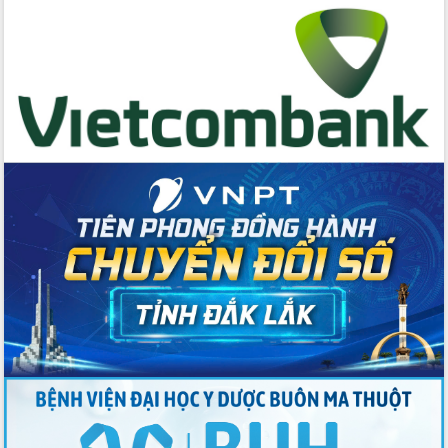
Tập huấn nâng cao năng lực triển khai
chuyển đổi số cho cán bộ, công chức
cấp xã
Đắk Lắk phát động hưởng ứng Ngày
Quyền của người tiêu dùng Việt Nam
2026
Đẩy mạnh cải cách hành chính, quyết
tâm đạt được mục tiêu tăng trưởng
hai con số trong năm 2026
Tổ chức trang trọng Lễ hội Đền thờ
Lương Văn Chánh năm 2026
Phó Bí thư Tỉnh ủy Đắk Lắk Đỗ Hữu
Huy giữ chức Bí thư Đảng ủy Ủy Ban
Nhân dân tỉnh
Bệnh án điện tử thúc đẩy chuyển đổi
số y tế tại Đắk Lắk
Chuyển đổi số thư viện: Mở rộng
không gian tri thức trong thời đại số
Đánh giá, rút kinh nghiệm công tác tổ
chức diễn tập trước ngày bầu cử