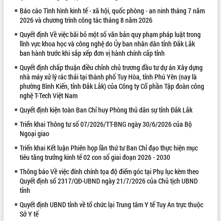
Báo cáo Tình hình kinh tế - xã hội, quốc phòng - an ninh tháng 7 năm
VIDEO
2026 và chương trình công tác tháng 8 năm 2026
Quyết định Về việc bãi bỏ một số văn bản quy phạm pháp luật trong
lĩnh vực khoa học và công nghệ do Ủy ban nhân dân tỉnh Đắk Lắk
ban hành trước khi sắp xếp đơn vị hành chính cấp tỉnh
Quyết định chấp thuận điều chỉnh chủ trương đầu tư dự án Xây dựng
nhà máy xử lý rác thải tại thành phố Tuy Hòa, tỉnh Phú Yên (nay là
phường Bình Kiến, tỉnh Đắk Lắk) của Công ty Cổ phần Tập đoàn công
nghệ T-Tech Việt Nam
Quyết định kiện toàn Ban Chỉ huy Phòng thủ dân sự tỉnh Đắk Lắk
Trailer Lễ hội Sầu riêng Đắk Lắk năm
2026
Triển khai Thông tư số 07/2026/TT-BNG ngày 30/6/2026 của Bộ
Ngoại giao
Khám bệnh, cấp phát thuốc miễn phí
và tặng quà người dân xã Cư Pui
Triển khai Kết luận Phiên họp lần thứ tư Ban Chỉ đạo thực hiện mục
Hội nghị UBND tỉnh Đắk Lắk thường kỳ
tiêu tăng trưởng kinh tế 02 con số giai đoạn 2026 - 2030
tháng 7/2026
Thông báo Về việc đính chính tọa độ điểm góc tại Phụ lục kèm theo
Lễ truy tặng danh hiệu “Bà Mẹ Việt
Quyết định số 2317/QĐ-UBND ngày 21/7/2026 của Chủ tịch UBND
ALBUM ẢNH
Nam Anh hùng” và trao Huân chương
tỉnh
Lao động
Quyết định UBND tỉnh về tổ chức lại Trung tâm Y tế Tuy An trực thuộc
UBND tỉnh Đắk Lắk triển khai nhiệm
Sở Y tế
vụ 6 tháng cuối năm 2026