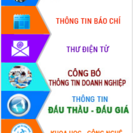
hiện Đề án 06 của Chính phủ
Họp báo thông tin về Hội nghị Công bố
Quy hoạch và Xúc tiến đầu tư tỉnh Đắk
Lắk
Khơi thông điểm nghẽn, đẩy nhanh
giải ngân vốn khắc phục thiên tai
HĐND tỉnh thông qua điều chỉnh Quy
hoạch tỉnh thời kỳ 2021-2030
Hội thảo góp ý hồ sơ điều chỉnh quy
hoạch tỉnh Đắk Lắk thời kỳ 2021-2030,
tầm nhìn đến năm 2050
Nâng cao hiệu quả hoạt động của các
doanh nghiệp nhà nước
Hội nghị triển khai kết nối mạng
truyền số liệu chuyên dùng phục vụ cơ
quan Đảng, Nhà nước
Lễ phát động chuỗi hoạt động chung
tay làm sạch môi trường
Xã Ea Kar bước chuyển mình trong
công tác cải cách hành chính mô hình
mới