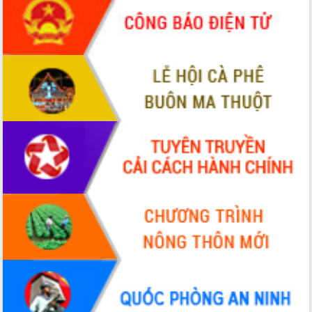
sầu riêng tại Đắk Lắk
Trình diễn nghệ thuật chế biến các
món ăn từ sầu riêng
Đắk Lắk công bố Quy hoạch và xúc
tiến đầu tư tỉnh
Ngành cá ngừ Đắk Lắk chủ động thích
ứng để giữ vững thị trường xuất khẩu
Diễn đàn Kinh tế tư nhân Việt Nam đột
phá cơ chế - Hợp tác công tư
Đề án 06 tạo bước ngoặt đột phá trong
cải cách hành chính tỉnh Đắk Lắk
Kết nối tour, đẩy mạnh chuyển đổi số
để phát triển du lịch Đắk Lắk
Khởi động Dự án Đầu tư xây dựng hạ
tầng kỹ thuật Cụm công nghiệp Tân
Tiến
Gặp mặt các cơ quan báo chí nhân Kỷ
niệm 101 năm Ngày Báo chí Cách
mạng Việt Nam
Đắk Lắk sơ kết 4 năm triển khai thực