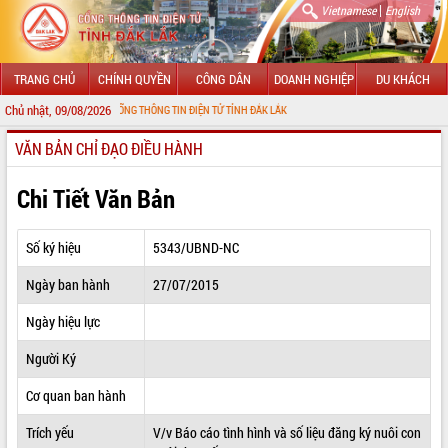
|
Vietnamese
English
TRANG CHỦ
CHÍNH QUYỀN
CÔNG DÂN
DOANH NGHIỆP
DU KHÁCH
Chủ nhật, 09/08/2026
G ĐẾN VỚI CỔNG THÔNG TIN ĐIỆN TỬ TỈNH ĐẮK LẮK
VĂN BẢN CHỈ ĐẠO ĐIỀU HÀNH
GIỚI THIỆU
LÃNH ĐẠO UBND TỈNH
Chi Tiết Văn Bản
TIN TỨC SỰ KIỆN
Số ký hiệu
5343/UBND-NC
SỞ, BAN, NGÀNH
Ngày ban hành
27/07/2015
UBND CÁC XÃ, PHƯỜNG
Ngày hiệu lực
THÔNG TIN CHỈ ĐẠO ĐIỀU HÀNH
Người Ký
HỆ THỐNG VĂN BẢN
Cơ quan ban hành
Trích yếu
V/v Báo cáo tình hình và số liệu đăng ký nuôi con
VĂN BẢN HĐND TỈNH