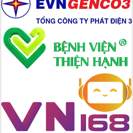
Hồ Thị Nguyên Thảo làm việc tại Trung
tâm Phục vụ hành chính công xã Ea
Phê
Xây dựng nền hành chính số đồng
hành cùng nông dân dân, doanh nghiệp
Giai đoạn 2026-2030, Đắk Lắk phấn
đấu có 77% xã đạt chuẩn nông thôn
mới
Chuyển đổi số 'mở đường' cho nông
nghiệp Đắk Lắk tăng trưởng bứt phá
Triển khai đồng bộ đo đạc, lập hồ sơ
địa chính, hoàn thiện cơ sở dữ liệu đất
đai
Ứng dụng sinh trắc học - Bước tiến
trong hành trình chuyển đổi số tại Đắk
Lắk
Đắk Lắk nâng cao hiệu quả công tác
Đảng từ Sổ tay đảng viên điện tử
Đắk Lắk đẩy mạnh nuôi biển công
nghệ, hướng tới phát triển thủy sản
bền vững