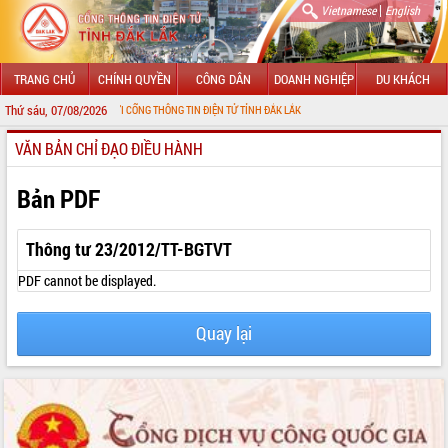
|
Vietnamese
English
TRANG CHỦ
CHÍNH QUYỀN
CÔNG DÂN
DOANH NGHIỆP
DU KHÁCH
Thứ sáu, 07/08/2026
MỪNG ĐẾN VỚI CỔNG THÔNG TIN ĐIỆN TỬ TỈNH ĐẮK LẮK
VĂN BẢN CHỈ ĐẠO ĐIỀU HÀNH
GIỚI THIỆU
LÃNH ĐẠO UBND TỈNH
Bản PDF
TIN TỨC SỰ KIỆN
Thông tư 23/2012/TT-BGTVT
SỞ, BAN, NGÀNH
PDF cannot be displayed.
UBND CÁC XÃ, PHƯỜNG
Quay lại
THÔNG TIN CHỈ ĐẠO ĐIỀU HÀNH
HỆ THỐNG VĂN BẢN
VĂN BẢN HĐND TỈNH