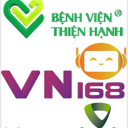
Xây dựng nông thôn mới: Nâng cao đời
sống người dân từ những mô hình thiết
thực
Quyết liệt tháo gỡ vướng mắc, đẩy
nhanh tiến độ các dự án trọng điểm
trong Khu kinh tế Nam Phú Yên
Hòn Yến phát triển du lịch gắn với bảo
tồn biển
Lấy ý kiến điều chỉnh Quy hoạch tỉnh
Đắk Lắk thời kỳ 2021-2030, tầm nhìn
đến năm 2050
Phát động chiến dịch 30 ngày đêm
giải phóng mặt bằng Tuyến đường bộ
ven biển
Đắk Lắk nỗ lực thúc đẩy tăng trưởng
kinh tế từ 10% trở lên trong Quý
II/2026
Đắk Lắk ký kết thỏa thuận hợp tác về
chuyển đổi số giai đoạn 2026 – 2030
với Tập đoàn Bưu chính Viễn thông
Việt Nam