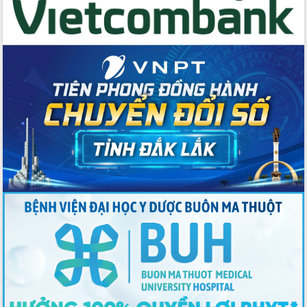
Thứ trưởng Bộ Y tế làm việc với tỉnh
Đắk Lắk về phát triển nhân lực y tế
cho trạm y tế cấp xã
Du lịch Đắk Lắk nâng tầm trải nghiệm
du khách thông qua Hệ thống cơ sở dữ
liệu và Bản đồ số
Tập huấn ứng dụng trí tuệ nhân tạo (AI)
trong thương mại điện tử năm 2026
Đoàn đại biểu Quốc hội tỉnh Đắk Lắk
trao đổi thông tin trước Kỳ họp thứ
nhất, Quốc hội khóa XVI
Quyết liệt cải cách hành chính, khơi
thông nguồn lực phát triển
Nâng cao hiệu lực, hiệu quả HĐND
tỉnh thông qua hiện đại hóa hành chính
Xã Ea Phê gắn cải cách hành chính với
chuyển đổi số
Phó Chủ tịch Thường trực UBND tỉnh
Hồ Thị Nguyên Thảo làm việc tại Trung
tâm Phục vụ hành chính công xã Ea
Phê