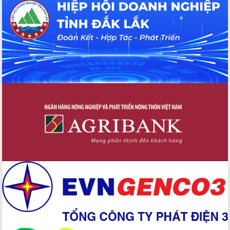
Hội thảo khoa học “Giải pháp thúc đẩy
phát triển nền kinh tế xanh tại tỉnh
Đắk Lắk”
Tăng cường giám sát, đôn đốc thực
hiện nhiệm vụ quản lý tài sản công
hàng tuần
Tháo gỡ những vướng mắc, đẩy mạnh
công tác cải cách thủ tục hành chính
tại Trung tâm Phục vụ hành chính
công tỉnh
Đắk Lắk: Tôn vinh 46 giải pháp tại Hội
thi Sáng tạo Kỹ thuật 2024 - 2025
Đắk Lắk rà soát, điều chỉnh Đề án 190
về phát triển nuôi trồng thủy sản
Phó Chủ tịch UBND tỉnh Đắk Lắk
Trương Công Thái kiểm tra thực địa
Dự án cao tốc Khánh Hòa - Buôn Ma
Thuột
Định vị cà phê Việt Nam như một “di
sản sống” trong dòng chảy toàn cầu