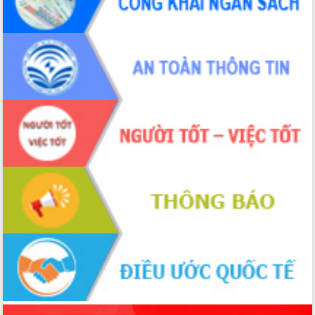
món ăn từ sầu riêng
Đắk Lắk công bố Quy hoạch và xúc
tiến đầu tư tỉnh
Ngành cá ngừ Đắk Lắk chủ động thích
ứng để giữ vững thị trường xuất khẩu
Diễn đàn Kinh tế tư nhân Việt Nam đột
phá cơ chế - Hợp tác công tư
Đề án 06 tạo bước ngoặt đột phá trong
cải cách hành chính tỉnh Đắk Lắk
Kết nối tour, đẩy mạnh chuyển đổi số
để phát triển du lịch Đắk Lắk
Khởi động Dự án Đầu tư xây dựng hạ
tầng kỹ thuật Cụm công nghiệp Tân
Tiến
Gặp mặt các cơ quan báo chí nhân Kỷ
niệm 101 năm Ngày Báo chí Cách
mạng Việt Nam
Đắk Lắk sơ kết 4 năm triển khai thực
hiện Đề án 06 của Chính phủ
Họp báo thông tin về Hội nghị Công bố