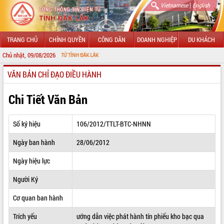
|
Vietnamese
English
TRANG CHỦ
CHÍNH QUYỀN
CÔNG DÂN
DOANH NGHIỆP
DU KHÁCH
Chủ nhật, 09/08/2026
ÔNG TIN ĐIỆN TỬ TỈNH ĐẮK LẮK
VĂN BẢN CHỈ ĐẠO ĐIỀU HÀNH
GIỚI THIỆU
LÃNH ĐẠO UBND TỈNH
Chi Tiết Văn Bản
TIN TỨC SỰ KIỆN
Số ký hiệu
106/2012/TTLT-BTC-NHNN
SỞ, BAN, NGÀNH
Ngày ban hành
28/06/2012
UBND CÁC XÃ, PHƯỜNG
Ngày hiệu lực
THÔNG TIN CHỈ ĐẠO ĐIỀU HÀNH
Người Ký
HỆ THỐNG VĂN BẢN
Cơ quan ban hành
Trích yếu
ướng dẫn việc phát hành tín phiếu kho bạc qua
VĂN BẢN HĐND TỈNH