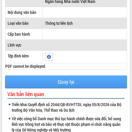
Ngân hàng Nhà nước Việt Nam
ĐIỂM TIN VĂN BẢN
Nội dung văn bản
QUY HOẠCH - KẾ HOẠCH
Loại văn bản
Thông tư liên tịch
Cấp ban hành
Lĩnh vực
Tệp đính kèm
PDF cannot be displayed.
Quay lại
Văn bản liên quan
Triển khai Quyết định số 2044/QĐ-BVHTTDL ngày 05/8/2026 của Bộ
trưởng Bộ Văn hóa, Thể thao và Du lịch
Về việc công bố Danh mục thủ tục hành chính được sửa đổi, bổ sung
lĩnh vực trồng trọt và bảo vệ thực vật thuộc phạm vi chức năng quản
lý của Sở Nông nghiệp và Môi trường