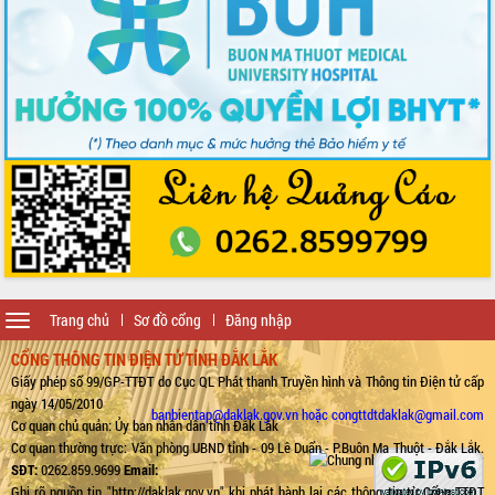
Toggle
Trang chủ
Sơ đồ cổng
Đăng nhập
navigation
CỔNG THÔNG TIN ĐIỆN TỬ TỈNH ĐẮK LẮK
Giấy phép số 99/GP-TTĐT do Cục QL Phát thanh Truyền hình và Thông tin Điện tử cấp
ngày 14/05/2010
banbientap@daklak.gov.vn hoặc congttdtdaklak@gmail.com
Cơ quan chủ quản: Ủy ban nhân dân tỉnh Đắk Lắk
Cơ quan thường trực: Văn phòng UBND tỉnh - 09 Lê Duẩn - P.Buôn Ma Thuột - Đắk Lắk.
SĐT:
0262.859.9699
Email:
Ghi rõ nguồn tin "http://daklak.gov.vn" khi phát hành lại các thông tin từ Cổng TTĐT