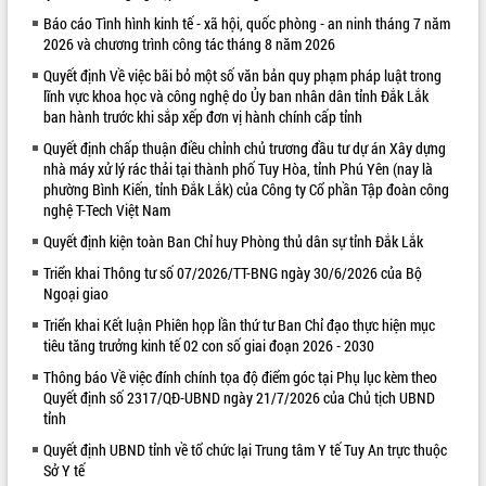
Báo cáo Tình hình kinh tế - xã hội, quốc phòng - an ninh tháng 7 năm
VIDEO
2026 và chương trình công tác tháng 8 năm 2026
Không có file video nào để phát.
Quyết định Về việc bãi bỏ một số văn bản quy phạm pháp luật trong
lĩnh vực khoa học và công nghệ do Ủy ban nhân dân tỉnh Đắk Lắk
ALBUM ẢNH
ban hành trước khi sắp xếp đơn vị hành chính cấp tỉnh
Quyết định chấp thuận điều chỉnh chủ trương đầu tư dự án Xây dựng
nhà máy xử lý rác thải tại thành phố Tuy Hòa, tỉnh Phú Yên (nay là
phường Bình Kiến, tỉnh Đắk Lắk) của Công ty Cổ phần Tập đoàn công
nghệ T-Tech Việt Nam
Quyết định kiện toàn Ban Chỉ huy Phòng thủ dân sự tỉnh Đắk Lắk
Triển khai Thông tư số 07/2026/TT-BNG ngày 30/6/2026 của Bộ
Ngoại giao
Triển khai Kết luận Phiên họp lần thứ tư Ban Chỉ đạo thực hiện mục
LIÊN KẾT WEB
tiêu tăng trưởng kinh tế 02 con số giai đoạn 2026 - 2030
Thông báo Về việc đính chính tọa độ điểm góc tại Phụ lục kèm theo
Quyết định số 2317/QĐ-UBND ngày 21/7/2026 của Chủ tịch UBND
tỉnh
Quyết định UBND tỉnh về tổ chức lại Trung tâm Y tế Tuy An trực thuộc
Sở Y tế