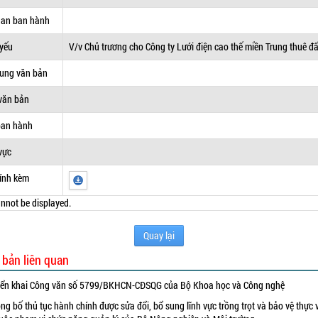
uan ban hành
 yếu
V/v Chủ trương cho Công ty Lưới điện cao thế miền Trung thuê đấ
dung văn bản
văn bản
ban hành
vực
ính kèm
nnot be displayed.
Quay lại
 bản liên quan
iển khai Công văn số 5799/BKHCN-CĐSQG của Bộ Khoa học và Công nghệ
ng bố thủ tục hành chính được sửa đổi, bổ sung lĩnh vực trồng trọt và bảo vệ thực 