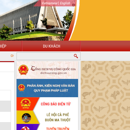
|
Vietnamese
English
IỆP
DU KHÁCH
 MỪNG ĐẾN VỚI CỔNG THÔNG TIN ĐIỆN TỬ TỈNH ĐẮK LẮK