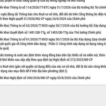
uộc phạm vi chức năng quản lý của Bộ Nông nghiệp và Môi trường
iển khai Thông tư số 114/2026/TT-BTC ngày 31/7/2026 của Bộ trưởng Bộ Tài chín
 nghị đăng tải Thông báo cho thuê cơ sở nhà, đất dôi dư trên Cổng thông tin điện t
nh theo Nghị quyết 31/2026/NQ-CP ngày 24/6/2026 của Chính phủ
iển khai Thông tư số 62/2026/TT-BXD ngày 30/7/2026 của Bộ trưởng Bộ Xây dựng
iển khai Quyết định số 1481/QĐ-TTg, số 1483/QĐ-TTg của Thủ tướng Chính phủ
iển khai Thông tư số 61/2026/TT-BXD ngày 30/7/2026 ủa Bộ Xây dựng (Quy chuẩn
uật quốc gia về Công trình dân dụng - Phần 3: Công trình xây dựng sử dụng năng 
ệu quả)
ẩn trương rà soát xác định thôn vùng đồng bào dân tộc thiểu số và miền núi, thôn
ệt khó khăn sau sắp xếp theo quy định tại Nghị định số 272/2025/NĐ-CP
o thuê nhà (gắn với quyền sử dụng đất) của các cơ sở nhà, đất là tài sản công khô
 dụng vào mục đích để ở trên địa bàn phường (đợt 2)
iển khai Nghị định số 306/2026/NĐ-CP ngày 03/8/2026 của Chính phủ