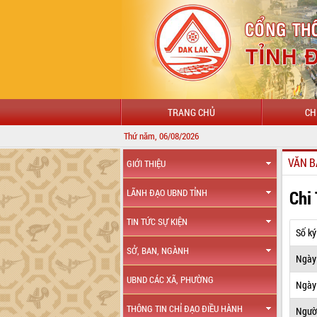
TRANG CHỦ
CH
Thứ năm, 06/08/2026
VĂN B
GIỚI THIỆU
Chi
LÃNH ĐẠO UBND TỈNH
TIN TỨC SỰ KIỆN
Số ký
SỞ, BAN, NGÀNH
Ngày
UBND CÁC XÃ, PHƯỜNG
Ngày 
THÔNG TIN CHỈ ĐẠO ĐIỀU HÀNH
Ngườ