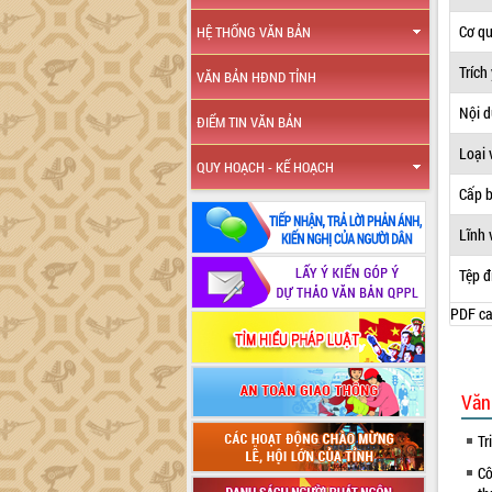
Cơ q
HỆ THỐNG VĂN BẢN
Trích
VĂN BẢN HĐND TỈNH
Nội 
ĐIỂM TIN VĂN BẢN
Loại 
QUY HOẠCH - KẾ HOẠCH
Cấp 
Lĩnh 
Tệp đ
PDF ca
Văn
Tr
Cô