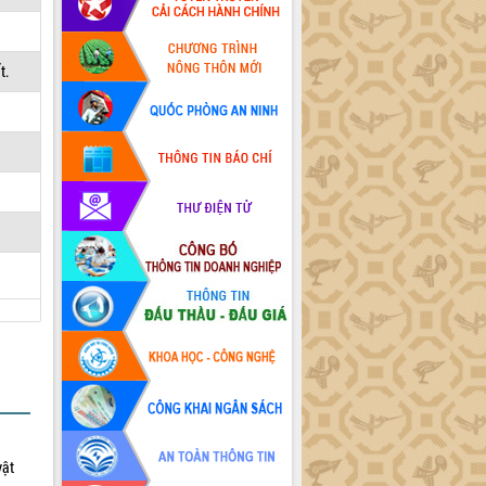
t.
vật