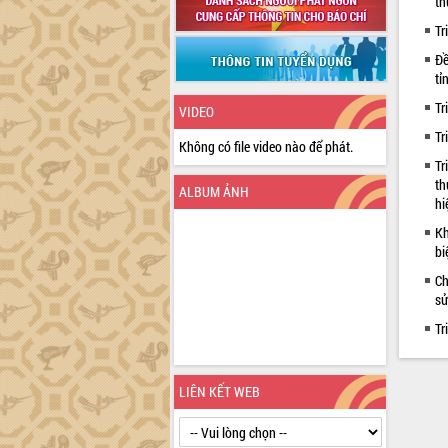
th
Tr
Đề
tỉ
Tr
VIDEO
Tr
Không có file video nào để phát.
Tr
th
ALBUM ẢNH
hi
Kh
bi
Ch
sử
Tr
LIÊN KẾT WEB