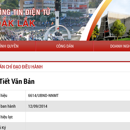
ÍNH QUYỀN
CÔNG DÂN
DOANH NGH
CHÀO
ẢN CHỈ ĐẠO ĐIỀU HÀNH
 Tiết Văn Bản
 hiệu
6614/UBND-NNMT
 ban hành
12/09/2014
hiệu lực
i Ký