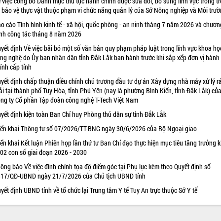
 việc công bố Danh mục thủ tục hành chính được sửa đổi, bổ sung lĩnh vực trồng tr
 bảo vệ thực vật thuộc phạm vi chức năng quản lý của Sở Nông nghiệp và Môi trư
o cáo Tình hình kinh tế - xã hội, quốc phòng - an ninh tháng 7 năm 2026 và chươn
ình công tác tháng 8 năm 2026
yết định Về việc bãi bỏ một số văn bản quy phạm pháp luật trong lĩnh vực khoa họ
ng nghệ do Ủy ban nhân dân tỉnh Đắk Lắk ban hành trước khi sắp xếp đơn vị hành
ính cấp tỉnh
yết định chấp thuận điều chỉnh chủ trương đầu tư dự án Xây dựng nhà máy xử lý r
ải tại thành phố Tuy Hòa, tỉnh Phú Yên (nay là phường Bình Kiến, tỉnh Đắk Lắk) củ
ng ty Cổ phần Tập đoàn công nghệ T-Tech Việt Nam
yết định kiện toàn Ban Chỉ huy Phòng thủ dân sự tỉnh Đắk Lắk
iển khai Thông tư số 07/2026/TT-BNG ngày 30/6/2026 của Bộ Ngoại giao
iển khai Kết luận Phiên họp lần thứ tư Ban Chỉ đạo thực hiện mục tiêu tăng trưởng k
 02 con số giai đoạn 2026 - 2030
ông báo Về việc đính chính tọa độ điểm góc tại Phụ lục kèm theo Quyết định số
17/QĐ-UBND ngày 21/7/2026 của Chủ tịch UBND tỉnh
yết định UBND tỉnh về tổ chức lại Trung tâm Y tế Tuy An trực thuộc Sở Y tế