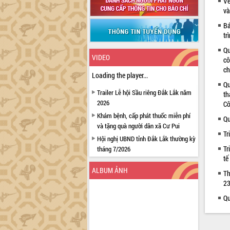
Về
và
Bá
tr
Qu
VIDEO
cô
ch
Loading the player...
Qu
Trailer Lễ hội Sầu riêng Đắk Lắk năm
th
2026
Cô
Khám bệnh, cấp phát thuốc miễn phí
Qu
và tặng quà người dân xã Cư Pui
Tr
Hội nghị UBND tỉnh Đắk Lắk thường kỳ
Tr
tháng 7/2026
tế
Lễ truy tặng danh hiệu “Bà Mẹ Việt
ALBUM ẢNH
Nam Anh hùng” và trao Huân chương
Th
Lao động
23
UBND tỉnh Đắk Lắk triển khai nhiệm
Qu
vụ 6 tháng cuối năm 2026
Kỳ họp thứ Hai, Hội đồng nhân dân
tỉnh khóa XI quyết nghị nhiều nội dung