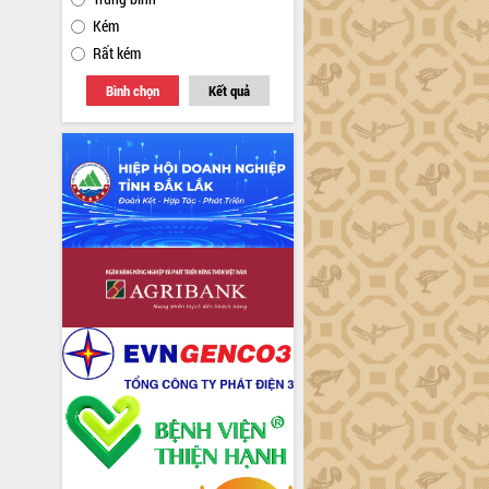
Kém
Rất kém
Bình chọn
Kết quả