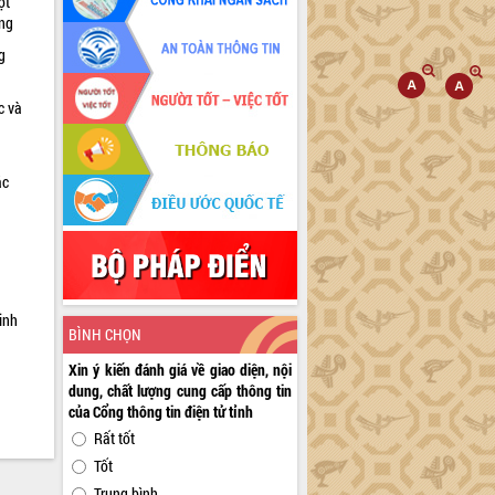
ọt
ờng
g
c và
ác
a
inh
BÌNH CHỌN
Xin ý kiến đánh giá về giao diện, nội
dung, chất lượng cung cấp thông tin
của Cổng thông tin điện tử tỉnh
Rất tốt
Tốt
Trung bình