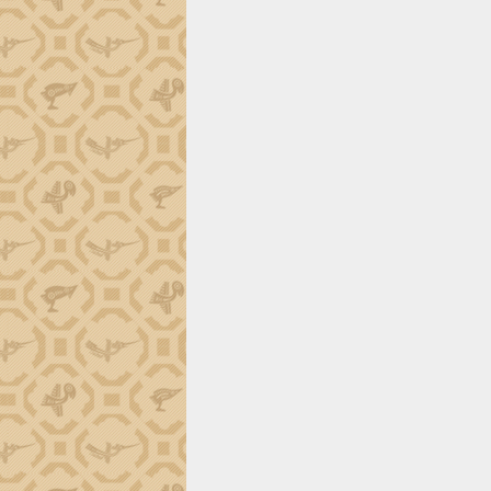
món ăn từ sầu riêng
Đắk Lắk công bố Quy hoạch và xúc
tiến đầu tư tỉnh
Ngành cá ngừ Đắk Lắk chủ động thích
ứng để giữ vững thị trường xuất khẩu
Diễn đàn Kinh tế tư nhân Việt Nam đột
phá cơ chế - Hợp tác công tư
Đề án 06 tạo bước ngoặt đột phá trong
cải cách hành chính tỉnh Đắk Lắk
Kết nối tour, đẩy mạnh chuyển đổi số
để phát triển du lịch Đắk Lắk
Khởi động Dự án Đầu tư xây dựng hạ
tầng kỹ thuật Cụm công nghiệp Tân
Tiến
Gặp mặt các cơ quan báo chí nhân Kỷ
niệm 101 năm Ngày Báo chí Cách
mạng Việt Nam
Đắk Lắk sơ kết 4 năm triển khai thực
hiện Đề án 06 của Chính phủ
Họp báo thông tin về Hội nghị Công bố