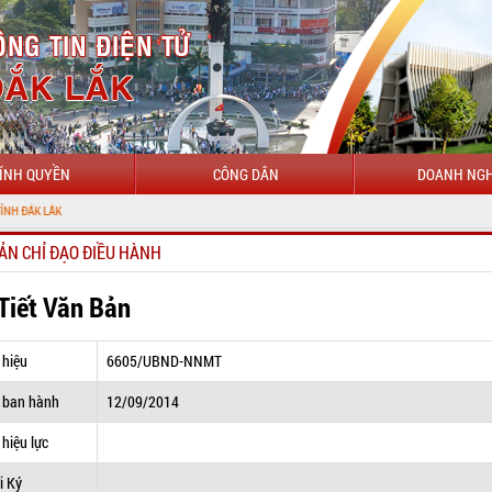
ÍNH QUYỀN
CÔNG DÂN
DOANH NGH
ẢN CHỈ ĐẠO ĐIỀU HÀNH
 Tiết Văn Bản
 hiệu
6605/UBND-NNMT
 ban hành
12/09/2014
hiệu lực
i Ký