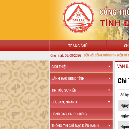
TRANG CHỦ
CH
Chủ nhật, 09/08/2026
CHÀO MỪNG ĐẾN VỚI CỔNG THÔNG TIN ĐIỆN TỬ TỈNH ĐẮK LẮK
VĂN B
GIỚI THIỆU
Chi
LÃNH ĐẠO UBND TỈNH
TIN TỨC SỰ KIỆN
Số ký
SỞ, BAN, NGÀNH
Ngày
UBND CÁC XÃ, PHƯỜNG
Ngày 
THÔNG TIN CHỈ ĐẠO ĐIỀU HÀNH
Ngườ