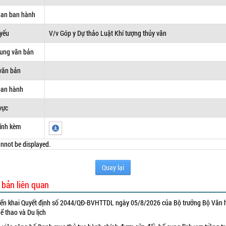
uan ban hành
 yếu
V/v Góp y Dự thảo Luật Khí tượng thủy văn
dung văn bản
văn bản
ban hành
vực
ính kèm
nnot be displayed.
Quay lại
 bản liên quan
iển khai Quyết định số 2044/QĐ-BVHTTDL ngày 05/8/2026 của Bộ trưởng Bộ Văn 
ể thao và Du lịch