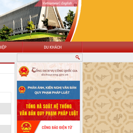
|
Vietnamese
English
IỆP
DU KHÁCH