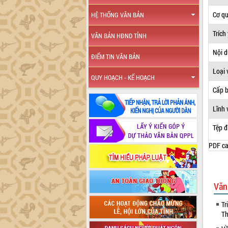
Cơ q
HỆ THỐNG VĂN BẢN
Trích
VĂN BẢN HĐND TỈNH
Nội 
ĐIỂM TIN VĂN BẢN
Loại 
QUY HOẠCH - KẾ HOẠCH
Cấp 
Lĩnh 
Tệp đ
PDF ca
Văn
Tr
Th